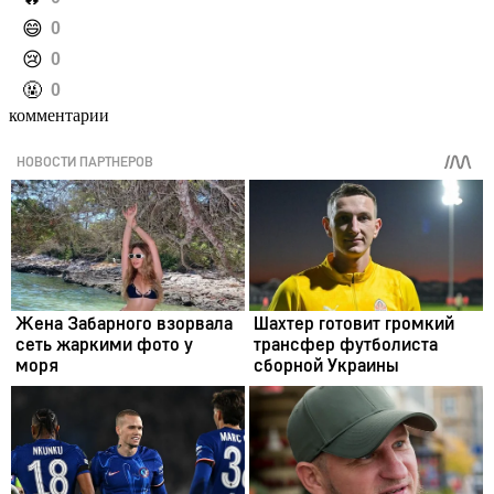
️😄
0
️😢
0
️🤬
0
комментарии