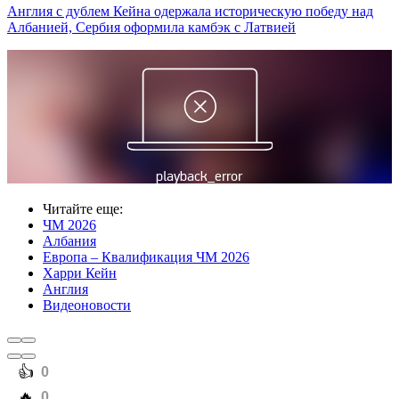
Англия с дублем Кейна одержала историческую победу над
Албанией, Сербия оформила камбэк с Латвией
Читайте еще
:
ЧМ 2026
Албания
Европа – Квалификация ЧМ 2026
Харри Кейн
Англия
Видеоновости
️👍
0
️🔥
0