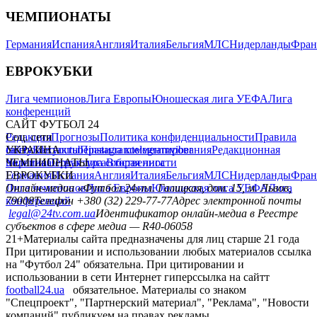
ЧЕМПИОНАТЫ
Германия
Испания
Англия
Италия
Бельгия
МЛС
Нидерланды
Фран
ЕВРОКУБКИ
Лига чемпионов
Лига Европы
Юношеская лига УЕФА
Лига
конференций
САЙТ ФУТБОЛ 24
Редакция
Соц. сети
Прогнозы
Политика конфиденциальности
Правила
сайту
facebook
УКРАИНА
Контакты
x
youtube
Правила комментирования
instagram
telegram
viber
Редакционная
политика
Украина
ЧЕМПИОНАТЫ
Первая лига
Структура собственности
Вторая лига
Германия
ЕВРОКУБКИ
Испания
Англия
Италия
Бельгия
МЛС
Нидерланды
Фран
Лига чемпионов
Онлайн-медиа «Футбол 24»
Лига Европы
пл. Галицкая, дом. 15, м. Львов,
Юношеская лига УЕФА
Лига
конференций
79008
Телефон +380 (32) 229-77-77
Адрес электронной почты
legal@24tv.com.ua
Идентификатор онлайн-медиа в Реестре
субъектов в сфере медиа — R40-06058
21+
Материалы сайта предназначены для лиц старше 21 года
При цитировании и использовании любых материалов ссылка
на "Футбол 24" обязательна. При цитировании и
использовании в сети Интернет гиперссылка на сайтт
football24.ua
обязательное. Материалы со знаком
"Спецпроект", "Партнерский материал", "Реклама", "Новости
компаний" публикуем на правах рекламы.