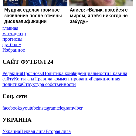
главная
матч-центр
прогнозы
футбол +
Избранное
САЙТ ФУТБОЛ 24
Редакция
Прогнозы
Политика конфиденциальности
Правила
сайту
Контакты
Правила комментирования
Редакционная
политика
Структура собственности
Соц. сети
facebook
x
youtube
instagram
telegram
viber
УКРАИНА
Украина
Первая лига
Вторая лига