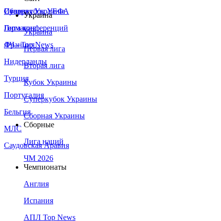
Сборная Украины
Италия
Суперкубок УЕФА
Украина
Германия
Лига конференций
Украина
Франция
ЛЧ - Top News
Первая лига
Нидерланды
Вторая лига
Турция
Кубок Украины
Португалия
Суперкубок Украины
Бельгия
Сборная Украины
Сборные
МЛС
Лига наций
Саудовская Аравия
ЧМ 2026
Чемпионаты
Англия
Испания
АПЛ Top News