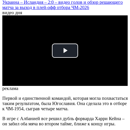
Украина – Исландия – 2:0 – видео голов и обзор решающего
матча за выход в плей-офф отбора ЧМ-2026
видео дня
Play
Video
реклама
Первой и единственной командой, которая могла похвастаться
таким результатом, была Югославия. Она сделала это в отборе
к ЧМ-1954, сыграв четыре матча.
В игре с Албанией все решил дубль форварда Харри Кейна –
он забил оба мяча во втором тайме, ближе к концу игры.