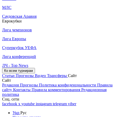
МЛС
Саудовская Аравия
Еврокубки
Лига чемпионов
Лига Европы
Суперкубок УЕФА
Лига конференций
ЛЧ - Top News
Ко всем турнирам
Статьи
Прогнозы
Видео
Трансферы
Сайт
Сайт
Редакция
Прогнозы
Политика конфиденциальности
Правила
сайту
Контакты
Правила комментирования
Редакционная
политика
Соц. сети
facebook
x
youtube
instagram
telegram
viber
Укр
Рус