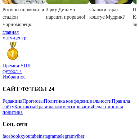
главная
матч-центр
Премия УПЛ
футбол +
Избранное
САЙТ ФУТБОЛ 24
Редакция
Прогнозы
Политика конфиденциальности
Правила
сайту
Контакты
Правила комментирования
Редакционная
политика
Соц. сети
facebook
x
youtube
instagram
telegram
viber