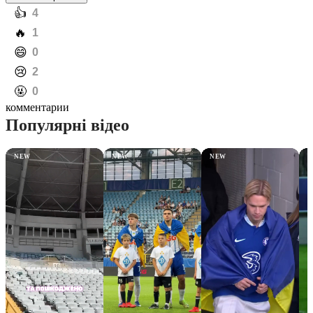
️👍
4
️🔥
1
️😄
0
️😢
2
️🤬
0
комментарии