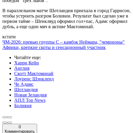
победой "трех львов".
В параллельном матче Шотландия приехала в город Гаррисон,
чтобы устроить разгром Боливии. Результат был сделан уже в
первом тайме – Шенклвуд оформил гол+пас, Адамс оформил
дубль, а еще один мяч в активе Мактоминай.
кстати
ЧМ-2026: превью группы C – камбэк Неймара, "чемпионы"
Африки, крепкие скоты и сенсационный участник
Читайте еще
:
Харри Кейн
Англия
Скотт Мактоминай
Лоуренс Шэнкленд
Че Адамс
Шотландия
Новая Зеландия
АПЛ Top News
Боливия
0
Комментировать