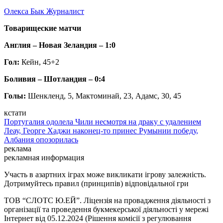
Олекса Бык
Журналист
Товарищеские матчи
Англия – Новая Зеландия – 1:0
Гол:
Кейн, 45+2
Боливия – Шотландия – 0:4
Голы:
Шенкленд, 5, Мактоминай, 23, Адамс, 30, 45
кстати
Португалия одолела Чили несмотря на драку с удалением
Леау, Георге Хаджи наконец-то принес Румынии победу,
Албания опозорилась
реклама
рекламная информация
Участь в азартних іграх може викликати ігрову залежність.
Дотримуйтесь правил (принципів) відповідальної гри
ТОВ “СЛОТС Ю.ЕЙ”. Ліцензія на провадження діяльності з
організації та проведення букмекерської діяльності у мережі
Інтернет від 05.12.2024 (Рішення комісії з регулювання