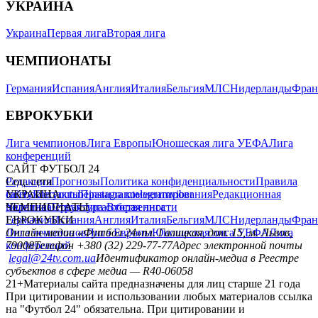
УКРАИНА
Украина
Первая лига
Вторая лига
ЧЕМПИОНАТЫ
Германия
Испания
Англия
Италия
Бельгия
МЛС
Нидерланды
Фран
ЕВРОКУБКИ
Лига чемпионов
Лига Европы
Юношеская лига УЕФА
Лига
конференций
САЙТ ФУТБОЛ 24
Редакция
Соц. сети
Прогнозы
Политика конфиденциальности
Правила
сайту
facebook
УКРАИНА
Контакты
x
youtube
Правила комментирования
instagram
telegram
viber
Редакционная
политика
Украина
ЧЕМПИОНАТЫ
Первая лига
Структура собственности
Вторая лига
Германия
ЕВРОКУБКИ
Испания
Англия
Италия
Бельгия
МЛС
Нидерланды
Фран
Лига чемпионов
Онлайн-медиа «Футбол 24»
Лига Европы
пл. Галицкая, дом. 15, м. Львов,
Юношеская лига УЕФА
Лига
конференций
79008
Телефон +380 (32) 229-77-77
Адрес электронной почты
legal@24tv.com.ua
Идентификатор онлайн-медиа в Реестре
субъектов в сфере медиа — R40-06058
21+
Материалы сайта предназначены для лиц старше 21 года
При цитировании и использовании любых материалов ссылка
на "Футбол 24" обязательна. При цитировании и