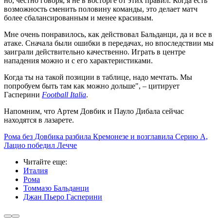
но, честно говоря, я не в восторге от этих правил. Когда есть
возможность сменить половину команды, это делает матч
более сбалансированным и менее красивым.
Мне очень понравилось, как действовал Бальданци, да и все в
атаке. Сначала были ошибки в передачах, но впоследствии мы
заиграли действительно качественно. Играть в центре
нападения можно и с его характеристиками.
Когда ты на такой позиции в таблице, надо мечтать. Мы
попробуем быть там как можно дольше", – цитирует
Гасперини
Football Italia
.
Напомним, что Артем Довбик и Пауло Дибала сейчас
находятся в лазарете.
Рома без Довбика разбила Кремонезе и возглавила Серию А,
Лацио победил Лечче
Читайте еще
:
Италия
Рома
Томмазо Бальданци
Джан Пьеро Гасперини