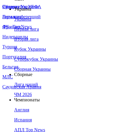
Сборная Украины
Италия
Суперкубок УЕФА
Украина
Германия
Лига конференций
Украина
Франция
ЛЧ - Top News
Первая лига
Нидерланды
Вторая лига
Турция
Кубок Украины
Португалия
Суперкубок Украины
Бельгия
Сборная Украины
Сборные
МЛС
Лига наций
Саудовская Аравия
ЧМ 2026
Чемпионаты
Англия
Испания
АПЛ Top News