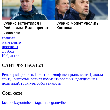
главная
матч-центр
прогнозы
футбол +
Избранное
САЙТ ФУТБОЛ 24
Редакция
Прогнозы
Политика конфиденциальности
Правила
сайту
Контакты
Правила комментирования
Редакционная
политика
Структура собственности
Соц. сети
facebook
x
youtube
instagram
telegram
viber