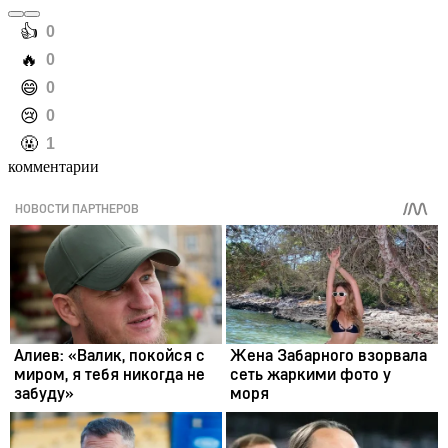
️👍
0
️🔥
0
️😄
0
️😢
0
️🤬
1
комментарии