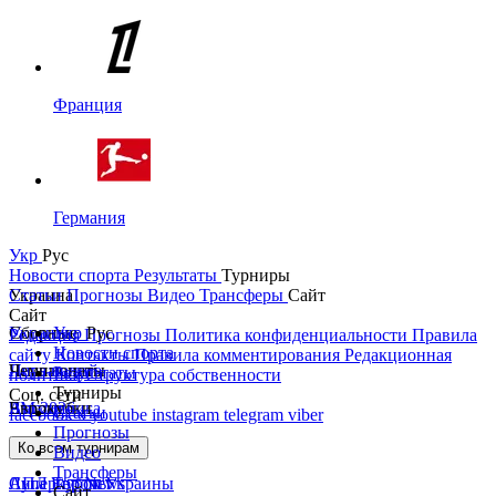
Франция
Германия
Укр
Рус
Новости спорта
Результаты
Турниры
Украина
Статьи
Прогнозы
Видео
Трансферы
Сайт
Сайт
Украина
Сборные
Укр
Рус
Редакция
Прогнозы
Политика конфиденциальности
Правила
Новости спорта
сайту
Контакты
Правила комментирования
Редакционная
Первая лига
Лига наций
Чемпионаты
Результаты
политика
Структура собственности
Турниры
Соц. сети
Вторая лига
ЧМ 2026
Англия
Еврокубки
Статьи
facebook
x
youtube
instagram
telegram
viber
Прогнозы
Кубок Украины
Испания
Лига чемпионов
Ко всем турнирам
Видео
Трансферы
Суперкубок Украины
АПЛ Top News
Лига Европы
Сайт