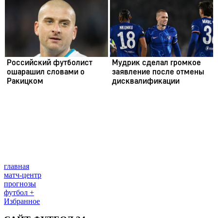
главная
матч-центр
прогнозы
футбол +
Избранное
САЙТ ФУТБОЛ 24
Редакция
Прогнозы
Политика конфиденциальности
Правила
сайту
Контакты
Правила комментирования
Редакционная
политика
Структура собственности
Соц. сети