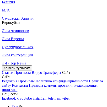
Бельгия
МЛС
Саудовская Аравия
Еврокубки
Лига чемпионов
Лига Европы
Суперкубок УЕФА
Лига конференций
ЛЧ - Top News
Ко всем турнирам
Статьи
Прогнозы
Видео
Трансферы
Сайт
Сайт
Редакция
Прогнозы
Политика конфиденциальности
Правила
сайту
Контакты
Правила комментирования
Редакционная
политика
Соц. сети
facebook
x
youtube
instagram
telegram
viber
Укр
Рус