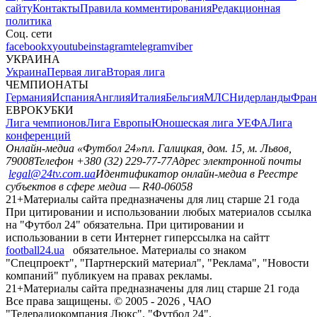
сайту
Контакты
Правила комментирования
Редакционная
политика
Соц. сети
facebook
x
youtube
instagram
telegram
viber
УКРАИНА
Украина
Первая лига
Вторая лига
ЧЕМПИОНАТЫ
Германия
Испания
Англия
Италия
Бельгия
МЛС
Нидерланды
Фран
ЕВРОКУБКИ
Лига чемпионов
Лига Европы
Юношеская лига УЕФА
Лига
конференций
Онлайн-медиа «Футбол 24»
пл. Галицкая, дом. 15, м. Львов,
79008
Телефон +380 (32) 229-77-77
Адрес электронной почты
legal@24tv.com.ua
Идентификатор онлайн-медиа в Реестре
субъектов в сфере медиа — R40-06058
21+
Материалы сайта предназначены для лиц старше 21 года
При цитировании и использовании любых материалов ссылка
на "Футбол 24" обязательна. При цитировании и
использовании в сети Интернет гиперссылка на сайтт
football24.ua
обязательное. Материалы со знаком
"Спецпроект", "Партнерский материал", "Реклама", "Новости
компаний" публикуем на правах рекламы.
21+
Материалы сайта предназначены для лиц старше 21 года
Все права защищены. © 2005 -
2026
, ЧАО
"Телерадиокомпания Люкс". "Футбол 24".