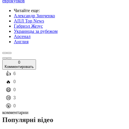
еврокубков
Читайте еще
:
Александр Зинченко
АПЛ Top News
Габриэл Жезус
Украинцы за рубежом
Арсенал
Англия
0
Комментировать
️👍
6
️🔥
0
️😄
0
️😢
3
️🤬
0
комментарии