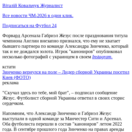
Віталій Ковальчук
Журналист
Все новости ЧМ-2026 в один клик.
Подписаться на Футбол 24
Форвард Арсенала Габриэл Жезус после празднования титула
чемпиона Англии внезапно признался, что ему не хватает
бывшего партнера по команде Александра Зинченко, который
так и не дождался золота. Игрок "канониров" опубликовал
несколько фотографий с украинцем в своем
Instagram.
кстати
Зинченко вернулся на поле – Лидер сборной Украины посетил
Киев (ФОТО)
реклама
"Скучал здесь по тебе, мой брат", – подписал сообщение
Жезус. Футболист сборной Украины ответил в своих сторис
сердечком.
Напомним, что Александр Зинченко и Габриэл Жезус
выступали в одной команде за Манчестер Сити и Арсенал.
Оба футболиста перешли в состав "канониров" летом 2022
года. В сентябре прошлого года Зинченко на правах аренды