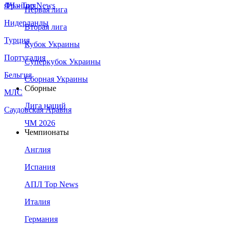
Франция
ЛЧ - Top News
Первая лига
Нидерланды
Вторая лига
Турция
Кубок Украины
Португалия
Суперкубок Украины
Бельгия
Сборная Украины
Сборные
МЛС
Лига наций
Саудовская Аравия
ЧМ 2026
Чемпионаты
Англия
Испания
АПЛ Top News
Италия
Германия