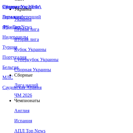
Сборная Украины
Италия
Суперкубок УЕФА
Украина
Германия
Лига конференций
Украина
Франция
ЛЧ - Top News
Первая лига
Нидерланды
Вторая лига
Турция
Кубок Украины
Португалия
Суперкубок Украины
Бельгия
Сборная Украины
Сборные
МЛС
Лига наций
Саудовская Аравия
ЧМ 2026
Чемпионаты
Англия
Испания
АПЛ Top News