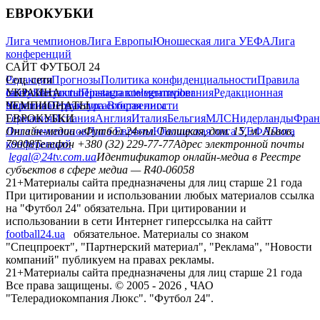
ЕВРОКУБКИ
Лига чемпионов
Лига Европы
Юношеская лига УЕФА
Лига
конференций
САЙТ ФУТБОЛ 24
Редакция
Соц. сети
Прогнозы
Политика конфиденциальности
Правила
сайту
facebook
УКРАИНА
Контакты
x
youtube
Правила комментирования
instagram
telegram
viber
Редакционная
политика
Украина
ЧЕМПИОНАТЫ
Первая лига
Структура собственности
Вторая лига
Германия
ЕВРОКУБКИ
Испания
Англия
Италия
Бельгия
МЛС
Нидерланды
Фран
Лига чемпионов
Онлайн-медиа «Футбол 24»
Лига Европы
пл. Галицкая, дом. 15, м. Львов,
Юношеская лига УЕФА
Лига
конференций
79008
Телефон +380 (32) 229-77-77
Адрес электронной почты
legal@24tv.com.ua
Идентификатор онлайн-медиа в Реестре
субъектов в сфере медиа — R40-06058
21+
Материалы сайта предназначены для лиц старше 21 года
При цитировании и использовании любых материалов ссылка
на "Футбол 24" обязательна. При цитировании и
использовании в сети Интернет гиперссылка на сайтт
football24.ua
обязательное. Материалы со знаком
"Спецпроект", "Партнерский материал", "Реклама", "Новости
компаний" публикуем на правах рекламы.
21+
Материалы сайта предназначены для лиц старше 21 года
Все права защищены. © 2005 -
2026
, ЧАО
"Телерадиокомпания Люкс". "Футбол 24".