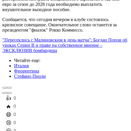
евро за сезон до 2028 года необходимо выплатить
внушительное выходное пособие.
Сообщается, что сегодня вечером в клубе состоялось
кризисное совещание. Окончательное слово останется за
президентом "фиалок" Рокко Коммиссо.
"Пересеклись с Малиновским в день матча": Богдан Попов об
уроках Серии В и праве на собственное мнение –
ЭКСКЛЮЗИВ бомбардира
Читайте еще
:
Италия
Фиорентина
Стефано Пиоли
️👍
0
️🔥
0
️😄
0
️😢
0
0