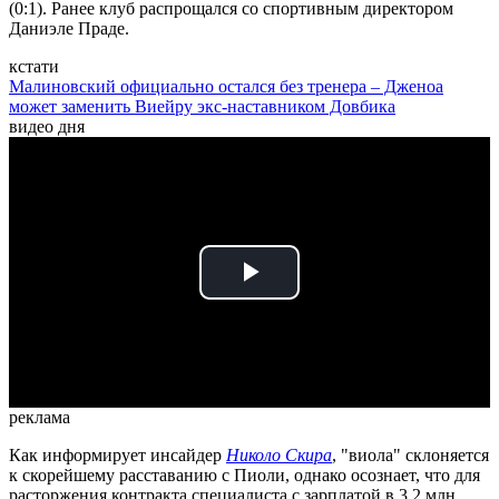
(0:1). Ранее клуб распрощался со спортивным директором
Даниэле Праде.
кстати
Малиновский официально остался без тренера – Дженоа
может заменить Виейру экс-наставником Довбика
видео дня
Play
Video
реклама
Как информирует инсайдер
Николо Скира
, "виола" склоняется
к скорейшему расставанию с Пиоли, однако осознает, что для
расторжения контракта специалиста с зарплатой в 3,2 млн