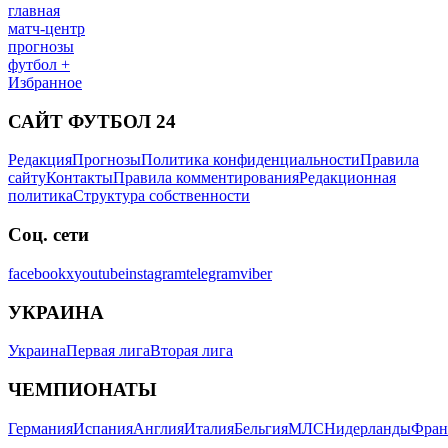
главная
матч-центр
прогнозы
футбол +
Избранное
САЙТ ФУТБОЛ 24
Редакция
Прогнозы
Политика конфиденциальности
Правила
сайту
Контакты
Правила комментирования
Редакционная
политика
Структура собственности
Соц. сети
facebook
x
youtube
instagram
telegram
viber
УКРАИНА
Украина
Первая лига
Вторая лига
ЧЕМПИОНАТЫ
Германия
Испания
Англия
Италия
Бельгия
МЛС
Нидерланды
Фран