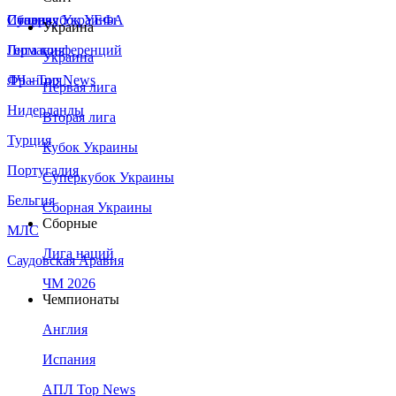
Сборная Украины
Италия
Суперкубок УЕФА
Украина
Германия
Лига конференций
Украина
Франция
ЛЧ - Top News
Первая лига
Нидерланды
Вторая лига
Турция
Кубок Украины
Португалия
Суперкубок Украины
Бельгия
Сборная Украины
Сборные
МЛС
Лига наций
Саудовская Аравия
ЧМ 2026
Чемпионаты
Англия
Испания
АПЛ Top News