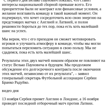
"С первого дня Велько Паунович показал, что ставит
интересы национальной сборной превыше всего. Его
приоритетом были не контракт или финансовые условия, а
желание возглавить команду в такой важный момент. Он
подчеркнул, что хочет сосредоточить всю свою энергию на
предстоящих матчах с Англией и Латвией, и полон
решимости бороться до тех пор, пока есть хоть малейший
шанс на успех.
Мы верим, что с его приходом он сможет мотивировать
игроков и улучшить атмосферу в команде, чтобы мы могли
попытаться переломить ситуацию в свою пользу. Мы не
сдадимся, пока есть хоть малейший шанс.
Результаты этих двух матчей никоим образом не повлияют на
статус Велько Пауновича в будущем. Мы продолжим
обсуждение его долгосрочного контракта после окончания
этих матчей, независимо от их результата", – заявил
генеральный секретарь Футбольной ассоциации Сербии
Бранко Радуйко.
видео дня
13 ноября Сербия примет Англию в Лондоне, а 16 ноября
проведет последний отборочный матч против Латвии.