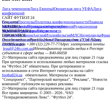
Лига чемпионов
Лига Европы
Юношеская лига УЕФА
Лига
конференций
САЙТ ФУТБОЛ 24
Редакция
Соц. сети
Прогнозы
Политика конфиденциальности
Правила
сайту
facebook
УКРАИНА
Контакты
x
youtube
Правила комментирования
instagram
telegram
viber
Редакционная
политика
Украина
ЧЕМПИОНАТЫ
Первая лига
Структура собственности
Вторая лига
Германия
ЕВРОКУБКИ
Испания
Англия
Италия
Бельгия
МЛС
Нидерланды
Фран
Лига чемпионов
Онлайн-медиа «Футбол 24»
Лига Европы
пл. Галицкая, дом. 15, м. Львов,
Юношеская лига УЕФА
Лига
конференций
79008
Телефон +380 (32) 229-77-77
Адрес электронной почты
legal@24tv.com.ua
Идентификатор онлайн-медиа в Реестре
субъектов в сфере медиа — R40-06058
21+
Материалы сайта предназначены для лиц старше 21 года
При цитировании и использовании любых материалов ссылка
на "Футбол 24" обязательна. При цитировании и
использовании в сети Интернет гиперссылка на сайтт
football24.ua
обязательное. Материалы со знаком
"Спецпроект", "Партнерский материал", "Реклама", "Новости
компаний" публикуем на правах рекламы.
21+
Материалы сайта предназначены для лиц старше 21 года
Все права защищены. © 2005 -
2026
, ЧАО
"Телерадиокомпания Люкс". "Футбол 24".