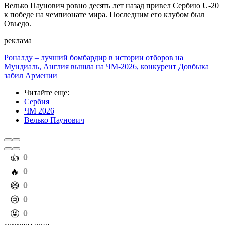
Велько Паунович ровно десять лет назад привел Сербию U-20
к победе на чемпионате мира. Последним его клубом был
Овьедо.
реклама
Роналду – лучший бомбардир в истории отборов на
Мундиаль, Англия вышла на ЧМ-2026, конкурент Довбыка
забил Армении
Читайте еще
:
Сербия
ЧМ 2026
Велько Паунович
️👍
0
️🔥
0
️😄
0
️😢
0
️🤬
0