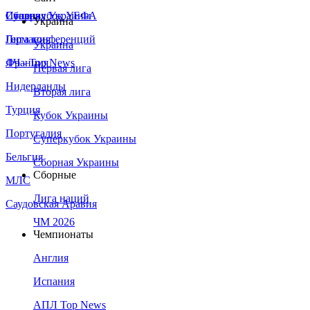
Сборная Украины
Италия
Суперкубок УЕФА
Украина
Германия
Лига конференций
Украина
Франция
ЛЧ - Top News
Первая лига
Нидерланды
Вторая лига
Турция
Кубок Украины
Португалия
Суперкубок Украины
Бельгия
Сборная Украины
Сборные
МЛС
Лига наций
Саудовская Аравия
ЧМ 2026
Чемпионаты
Англия
Испания
АПЛ Top News