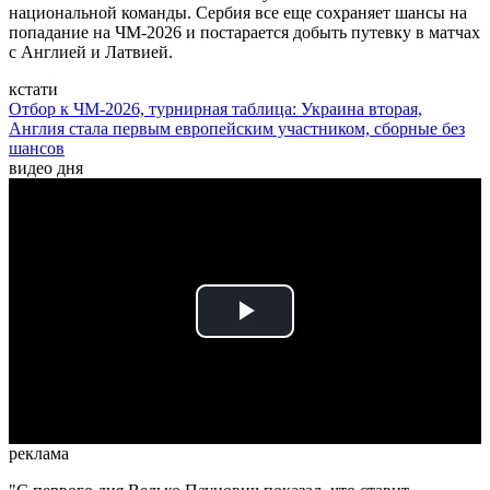
национальной команды. Сербия все еще сохраняет шансы на
попадание на ЧМ-2026 и постарается добыть путевку в матчах
с Англией и Латвией.
кстати
Отбор к ЧМ-2026, турнирная таблица: Украина вторая,
Англия стала первым европейским участником, сборные без
шансов
видео дня
Play
Video
реклама