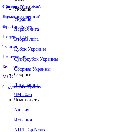
Сборная Украины
Италия
Суперкубок УЕФА
Украина
Германия
Лига конференций
Украина
Франция
ЛЧ - Top News
Первая лига
Нидерланды
Вторая лига
Турция
Кубок Украины
Португалия
Суперкубок Украины
Бельгия
Сборная Украины
Сборные
МЛС
Лига наций
Саудовская Аравия
ЧМ 2026
Чемпионаты
Англия
Испания
АПЛ Top News