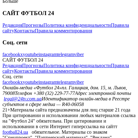
Больше
САЙТ ФУТБОЛ 24
Редакция
Прогнозы
Политика конфиденциальности
Правила
сайту
Контакты
Правила комментирования
Соц. сети
facebook
x
youtube
instagram
telegram
viber
САЙТ ФУТБОЛ 24
Редакция
Прогнозы
Политика конфиденциальности
Правила
сайту
Контакты
Правила комментирования
Соц. сети
facebook
x
youtube
instagram
telegram
viber
Онлайн-медиа «Футбол 24»
пл. Галицкая, дом. 15, м. Львов,
79008
Телефон +380 (32) 229-77-77
Адрес электронной почты
legal@24tv.com.ua
Идентификатор онлайн-медиа в Реестре
субъектов в сфере медиа — R40-06058
21+
Материалы сайта предназначены для лиц старше 21 года
При цитировании и использовании любых материалов ссылка
на "Футбол 24" обязательна. При цитировании и
использовании в сети Интернет гиперссылка на сайтт
football24.ua
обязательное. Материалы со знаком
"Спецпроект", "Партнерский материал", "Реклама"