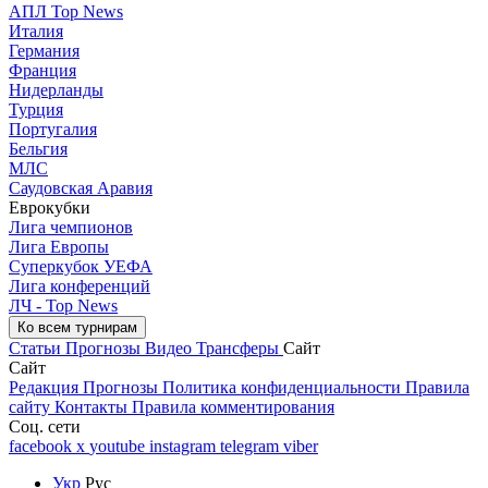
АПЛ Top News
Италия
Германия
Франция
Нидерланды
Турция
Португалия
Бельгия
МЛС
Саудовская Аравия
Еврокубки
Лига чемпионов
Лига Европы
Суперкубок УЕФА
Лига конференций
ЛЧ - Top News
Ко всем турнирам
Статьи
Прогнозы
Видео
Трансферы
Сайт
Сайт
Редакция
Прогнозы
Политика конфиденциальности
Правила
сайту
Контакты
Правила комментирования
Соц. сети
facebook
x
youtube
instagram
telegram
viber
Укр
Рус