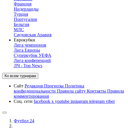
Франция
Нидерланды
Турция
Португалия
Бельгия
МЛС
Саудовская Аравия
Еврокубки
Лига чемпионов
Лига Европы
Суперкубок УЕФА
Лига конференций
ЛЧ - Top News
Ко всем турнирам
Сайт
Редакция
Прогнозы
Политика
конфиденциальности
Правила сайту
Контакты
Правила
комментирования
Соц. сети
facebook
x
youtube
instagram
telegram
viber
Футбол 24