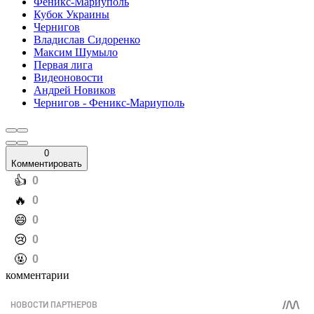
Феникс-Мариуполь
Кубок Украины
Чернигов
Владислав Сидоренко
Максим Шумыло
Первая лига
Видеоновости
Андрей Новиков
Чернигов - Феникс-Мариуполь
0
Комментировать
️👍
0
️🔥
0
️😄
0
️😢
0
️🤬
0
комментарии