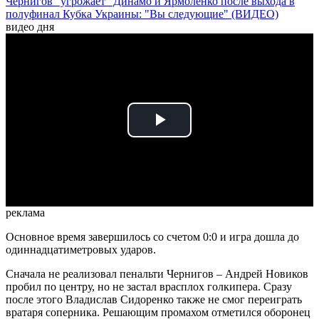
Чернигов "угрожает" Динамо и Ярмоленко после выхода в
полуфинал Кубка Украины: "Вы следующие" (ВИДЕО)
видео дня
Play
Video
реклама
Основное время завершилось со счетом 0:0 и игра дошла до
одиннадцатиметровых ударов.
Сначала не реализовал пенальти Чернигов – Андрей Новиков
пробил по центру, но не застал врасплох голкипера. Сразу
после этого Владислав Сидоренко также не смог переиграть
вратаря соперника. Решающим промахом отметился оборонец