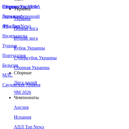
Сборная Украины
Италия
Суперкубок УЕФА
Украина
Германия
Лига конференций
Украина
Франция
ЛЧ - Top News
Первая лига
Нидерланды
Вторая лига
Турция
Кубок Украины
Португалия
Суперкубок Украины
Бельгия
Сборная Украины
Сборные
МЛС
Лига наций
Саудовская Аравия
ЧМ 2026
Чемпионаты
Англия
Испания
АПЛ Top News