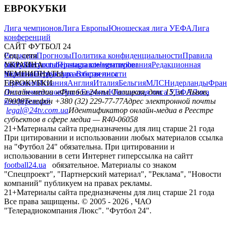
ЕВРОКУБКИ
Лига чемпионов
Лига Европы
Юношеская лига УЕФА
Лига
конференций
САЙТ ФУТБОЛ 24
Редакция
Соц. сети
Прогнозы
Политика конфиденциальности
Правила
сайту
facebook
УКРАИНА
Контакты
x
youtube
Правила комментирования
instagram
telegram
viber
Редакционная
политика
Украина
ЧЕМПИОНАТЫ
Первая лига
Структура собственности
Вторая лига
Германия
ЕВРОКУБКИ
Испания
Англия
Италия
Бельгия
МЛС
Нидерланды
Фран
Лига чемпионов
Онлайн-медиа «Футбол 24»
Лига Европы
пл. Галицкая, дом. 15, м. Львов,
Юношеская лига УЕФА
Лига
конференций
79008
Телефон +380 (32) 229-77-77
Адрес электронной почты
legal@24tv.com.ua
Идентификатор онлайн-медиа в Реестре
субъектов в сфере медиа — R40-06058
21+
Материалы сайта предназначены для лиц старше 21 года
При цитировании и использовании любых материалов ссылка
на "Футбол 24" обязательна. При цитировании и
использовании в сети Интернет гиперссылка на сайтт
football24.ua
обязательное. Материалы со знаком
"Спецпроект", "Партнерский материал", "Реклама", "Новости
компаний" публикуем на правах рекламы.
21+
Материалы сайта предназначены для лиц старше 21 года
Все права защищены. © 2005 -
2026
, ЧАО
"Телерадиокомпания Люкс". "Футбол 24".