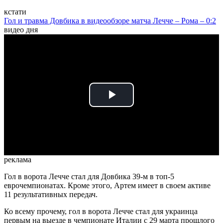
кстати
Гол и травма Довбика в видеообзоре матча Лечче – Рома – 0:2
видео дня
Play
Video
реклама
Гол в ворота Лечче стал для Довбика 39-м в топ-5
еврочемпионатах. Кроме этого, Артем имеет в своем активе
11 результативных передач.
Ко всему прочему, гол в ворота Лечче стал для украинца
первым на выезде в чемпионате Италии с 29 марта прошлого