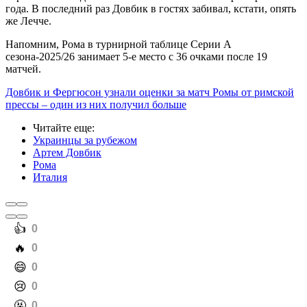
года. В последний раз Довбик в гостях забивал, кстати, опять
же Лечче.
Напомним, Рома в турнирной таблице Серии А
сезона-2025/26 занимает 5-е место с 36 очками после 19
матчей.
Довбик и Фергюсон узнали оценки за матч Ромы от римской
прессы – один из них получил больше
Читайте еще
:
Украинцы за рубежом
Артем Довбик
Рома
Италия
️👍
0
️🔥
0
️😄
0
️😢
0
️🤬
0