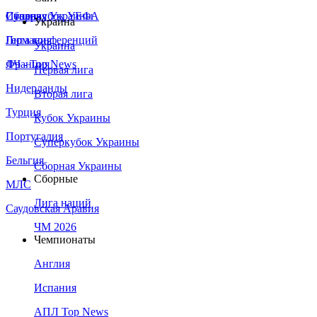
Сборная Украины
Италия
Суперкубок УЕФА
Украина
Германия
Лига конференций
Украина
Франция
ЛЧ - Top News
Первая лига
Нидерланды
Вторая лига
Турция
Кубок Украины
Португалия
Суперкубок Украины
Бельгия
Сборная Украины
Сборные
МЛС
Лига наций
Саудовская Аравия
ЧМ 2026
Чемпионаты
Англия
Испания
АПЛ Top News