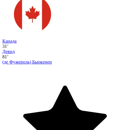
Канада
31’
Девид
81’
(де Фужероль)
Бьюкенен