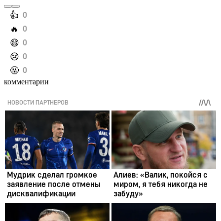
️👍
0
️🔥
0
️😄
0
️😢
0
️🤬
0
комментарии