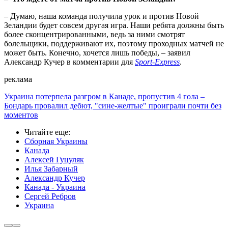
– Думаю, наша команда получила урок и против Новой
Зеландии будет совсем другая игра. Наши ребята должны быть
более сконцентрированными, ведь за ними смотрят
болельщики, поддерживают их, поэтому проходных матчей не
может быть. Конечно, хочется лишь победы, – заявил
Александр Кучер в комментарии для
Sport-Express
.
реклама
Украина потерпела разгром в Канаде, пропустив 4 гола –
Бондарь провалил дебют, "сине-желтые" проиграли почти без
моментов
Читайте еще
:
Сборная Украины
Канада
Алексей Гуцуляк
Илья Забарный
Александр Кучер
Канада - Украина
Сергей Ребров
Украина