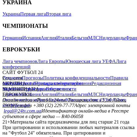
УКРАИНА
Украина
Первая лига
Вторая лига
ЧЕМПИОНАТЫ
Германия
Испания
Англия
Италия
Бельгия
МЛС
Нидерланды
Фран
ЕВРОКУБКИ
Лига чемпионов
Лига Европы
Юношеская лига УЕФА
Лига
конференций
САЙТ ФУТБОЛ 24
Редакция
Соц. сети
Прогнозы
Политика конфиденциальности
Правила
сайту
facebook
УКРАИНА
Контакты
x
youtube
Правила комментирования
instagram
telegram
viber
Редакционная
политика
Украина
ЧЕМПИОНАТЫ
Первая лига
Структура собственности
Вторая лига
Германия
ЕВРОКУБКИ
Испания
Англия
Италия
Бельгия
МЛС
Нидерланды
Фран
Лига чемпионов
Онлайн-медиа «Футбол 24»
Лига Европы
пл. Галицкая, дом. 15, м. Львов,
Юношеская лига УЕФА
Лига
конференций
79008
Телефон +380 (32) 229-77-77
Адрес электронной почты
legal@24tv.com.ua
Идентификатор онлайн-медиа в Реестре
субъектов в сфере медиа — R40-06058
21+
Материалы сайта предназначены для лиц старше 21 года
При цитировании и использовании любых материалов ссылка
на "Футбол 24" обязательна. При цитировании и