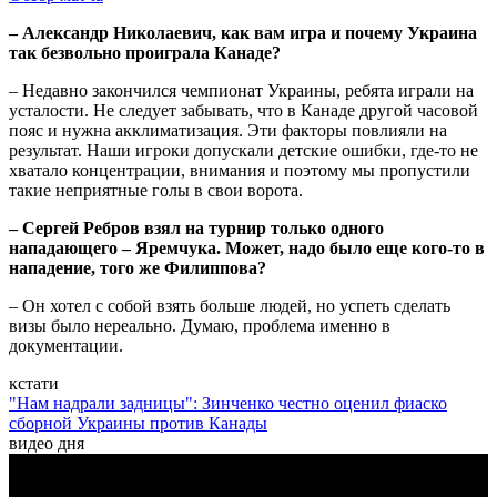
– Александр Николаевич, как вам игра и почему Украина
так безвольно проиграла Канаде?
– Недавно закончился чемпионат Украины, ребята играли на
усталости. Не следует забывать, что в Канаде другой часовой
пояс и нужна акклиматизация. Эти факторы повлияли на
результат. Наши игроки допускали детские ошибки, где-то не
хватало концентрации, внимания и поэтому мы пропустили
такие неприятные голы в свои ворота.
– Сергей Ребров взял на турнир только одного
нападающего – Яремчука. Может, надо было еще кого-то в
нападение, того же Филиппова?
– Он хотел с собой взять больше людей, но успеть сделать
визы было нереально. Думаю, проблема именно в
документации.
кстати
"Нам надрали задницы": Зинченко честно оценил фиаско
сборной Украины против Канады
видео дня