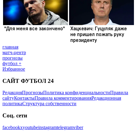
главная
матч-центр
прогнозы
футбол +
Избранное
САЙТ ФУТБОЛ 24
Редакция
Прогнозы
Политика конфиденциальности
Правила
сайту
Контакты
Правила комментирования
Редакционная
политика
Структура собственности
Соц. сети
facebook
x
youtube
instagram
telegram
viber