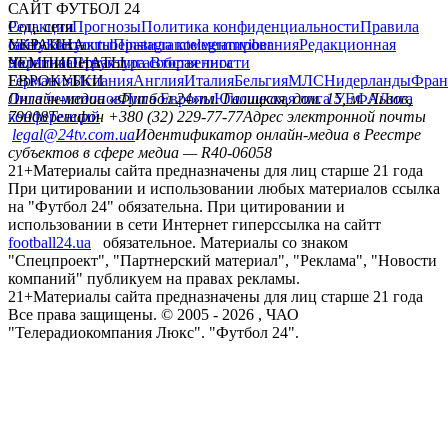
САЙТ ФУТБОЛ 24
Редакция
Соц. сети
Прогнозы
Политика конфиденциальности
Правила
сайту
facebook
УКРАИНА
Контакты
x
youtube
Правила комментирования
instagram
telegram
viber
Редакционная
политика
Украина
ЧЕМПИОНАТЫ
Первая лига
Структура собственности
Вторая лига
Германия
ЕВРОКУБКИ
Испания
Англия
Италия
Бельгия
МЛС
Нидерланды
Фран
Лига чемпионов
Онлайн-медиа «Футбол 24»
Лига Европы
пл. Галицкая, дом. 15, м. Львов,
Юношеская лига УЕФА
Лига
конференций
79008
Телефон +380 (32) 229-77-77
Адрес электронной почты
legal@24tv.com.ua
Идентификатор онлайн-медиа в Реестре
субъектов в сфере медиа — R40-06058
21+
Материалы сайта предназначены для лиц старше 21 года
При цитировании и использовании любых материалов ссылка
на "Футбол 24" обязательна. При цитировании и
использовании в сети Интернет гиперссылка на сайтт
football24.ua
обязательное. Материалы со знаком
"Спецпроект", "Партнерский материал", "Реклама", "Новости
компаний" публикуем на правах рекламы.
21+
Материалы сайта предназначены для лиц старше 21 года
Все права защищены. © 2005 -
2026
, ЧАО
"Телерадиокомпания Люкс". "Футбол 24".