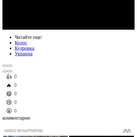
Video
Читайте еще
:
Колос
Кудровка
Украина
️👍
0
️🔥
0
️😄
0
️😢
0
️🤬
0
комментарии