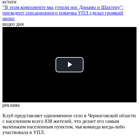
кстати
"В этом компоненте мы утерли нос Динамо и Шахтеру":
президент сенсационного новичка УПЛ сделал громкий
анонс
видео дня
Play
Video
реклама
Клуб представляет одноименное село в Черниговской области
с населением всего 838 жителей, что делает его самым
маленьким населенным пунктом, чья команда когда-либо
участвовала в УПЛ.