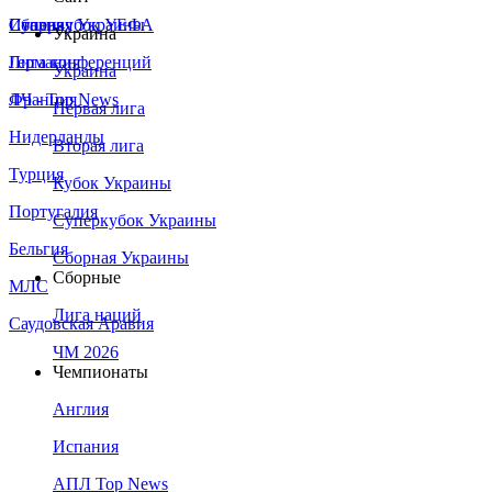
Сборная Украины
Италия
Суперкубок УЕФА
Украина
Германия
Лига конференций
Украина
Франция
ЛЧ - Top News
Первая лига
Нидерланды
Вторая лига
Турция
Кубок Украины
Португалия
Суперкубок Украины
Бельгия
Сборная Украины
Сборные
МЛС
Лига наций
Саудовская Аравия
ЧМ 2026
Чемпионаты
Англия
Испания
АПЛ Top News