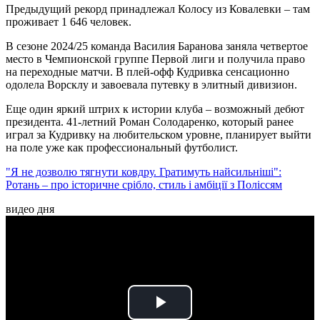
Предыдущий рекорд принадлежал Колосу из Ковалевки – там
проживает 1 646 человек.
В сезоне 2024/25 команда Василия Баранова заняла четвертое
место в Чемпионской группе Первой лиги и получила право
на переходные матчи. В плей-офф Кудривка сенсационно
одолела Ворсклу и завоевала путевку в элитный дивизион.
Еще один яркий штрих к истории клуба – возможный дебют
президента. 41-летний Роман Солодаренко, который ранее
играл за Кудривку на любительском уровне, планирует выйти
на поле уже как профессиональный футболист.
"Я не дозволю тягнути ковдру. Гратимуть найсильніші":
Ротань – про історичне срібло, стиль і амбіції з Поліссям
видео дня
Play