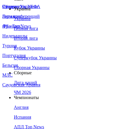
Сборная Украины
Италия
Суперкубок УЕФА
Украина
Германия
Лига конференций
Украина
Франция
ЛЧ - Top News
Первая лига
Нидерланды
Вторая лига
Турция
Кубок Украины
Португалия
Суперкубок Украины
Бельгия
Сборная Украины
Сборные
МЛС
Лига наций
Саудовская Аравия
ЧМ 2026
Чемпионаты
Англия
Испания
АПЛ Top News