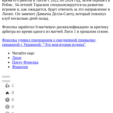
время его работы в Лилле с 2022 по 2024 год, затем перешел в
Реймс. 34-летний Тараскон специализируется на развитии
игроков и, как ожидается, будет отвечать за это направление в
Лионе. Он заменит Дамьена Делла-Санту, который покинул
клуб несколько дней назад.
Фонсека заработал 9-матчевую дисквалификацию за критику
арбитра во время одного из матчей Лиги 1 в прошлом сезоне.
Фонсека удивил признанием о ежедневной привычке,
связанной с Украиной: "Это моя вторая родина"
Читайте еще
:
Лион
Паулу Фонсека
Франция
️👍
1
️🔥
0
️😄
0
️😢
0