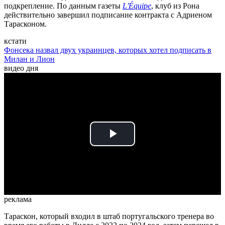
подкрепление. По данным газеты
L'Équipe
, клуб из Рона
действительно завершил подписание контракта с Адриеном
Тарасконом.
кстати
Фонсека назвал двух украинцев, которых хотел подписать в
Милан и Лион
видео дня
Play
Video
реклама
Тараскон, который входил в штаб португальского тренера во