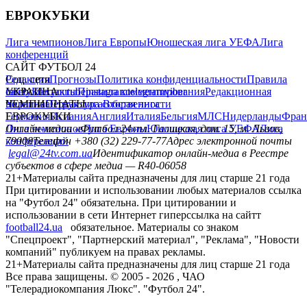
ЕВРОКУБКИ
Лига чемпионов
Лига Европы
Юношеская лига УЕФА
Лига
конференций
САЙТ ФУТБОЛ 24
Редакция
Соц. сети
Прогнозы
Политика конфиденциальности
Правила
сайту
facebook
УКРАИНА
Контакты
x
youtube
Правила комментирования
instagram
telegram
viber
Редакционная
политика
Украина
ЧЕМПИОНАТЫ
Первая лига
Структура собственности
Вторая лига
Германия
ЕВРОКУБКИ
Испания
Англия
Италия
Бельгия
МЛС
Нидерланды
Фран
Лига чемпионов
Онлайн-медиа «Футбол 24»
Лига Европы
пл. Галицкая, дом. 15, м. Львов,
Юношеская лига УЕФА
Лига
конференций
79008
Телефон +380 (32) 229-77-77
Адрес электронной почты
legal@24tv.com.ua
Идентификатор онлайн-медиа в Реестре
субъектов в сфере медиа — R40-06058
21+
Материалы сайта предназначены для лиц старше 21 года
При цитировании и использовании любых материалов ссылка
на "Футбол 24" обязательна. При цитировании и
использовании в сети Интернет гиперссылка на сайтт
football24.ua
обязательное. Материалы со знаком
"Спецпроект", "Партнерский материал", "Реклама", "Новости
компаний" публикуем на правах рекламы.
21+
Материалы сайта предназначены для лиц старше 21 года
Все права защищены. © 2005 -
2026
, ЧАО
"Телерадиокомпания Люкс". "Футбол 24".