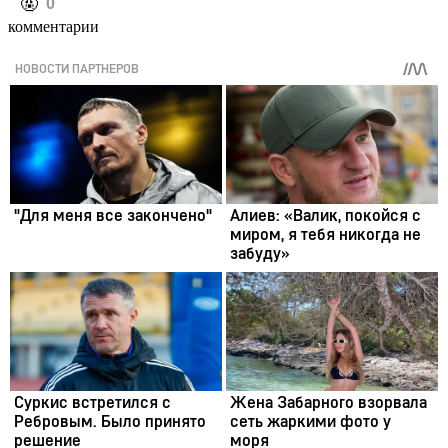
️🤬
0
комментарии