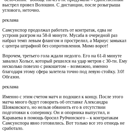
выстрел провел Волошин. С дистанции, после розыгрыша
углового, неточно.
реклама
Самсунспор продолжал работать от контратак, едва не
устроив разгром на 58-й минуте. Мусаба в очередной раз
набрал темп левым флангом и прострелил, а Мариус замыкал
с центра штрафной без сопротивления. Мимо ворот!
Впрочем, третьего гола ждали недолго. Его на 61-й минуте
завалил Хольсе, который решился на удар метров с 30-ти. Ему
несколько повезло с рикошетом – возможно, именно
благодаря этому сфера залетела точно под левую стойку. 3:0!
Обгазон.
реклама
Именно с этим счетом матч и подошел к концу. После этого
матча много будут говорить об отставке Александра
Шовковского, но нельзя обвинить его в отсутствии
подготовки к сопернику. Он и опорника выпустил, и
Караваева в помощь бросил Рубчинского – к контратакам
Самсунспора явно готовились. Вот только все это отнюдь не
сработало.