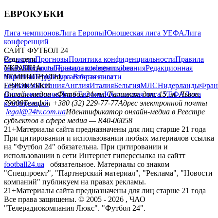
ЕВРОКУБКИ
Лига чемпионов
Лига Европы
Юношеская лига УЕФА
Лига
конференций
САЙТ ФУТБОЛ 24
Редакция
Соц. сети
Прогнозы
Политика конфиденциальности
Правила
сайту
facebook
УКРАИНА
Контакты
x
youtube
Правила комментирования
instagram
telegram
viber
Редакционная
политика
Украина
ЧЕМПИОНАТЫ
Первая лига
Структура собственности
Вторая лига
Германия
ЕВРОКУБКИ
Испания
Англия
Италия
Бельгия
МЛС
Нидерланды
Фран
Лига чемпионов
Онлайн-медиа «Футбол 24»
Лига Европы
пл. Галицкая, дом. 15, м. Львов,
Юношеская лига УЕФА
Лига
конференций
79008
Телефон +380 (32) 229-77-77
Адрес электронной почты
legal@24tv.com.ua
Идентификатор онлайн-медиа в Реестре
субъектов в сфере медиа — R40-06058
21+
Материалы сайта предназначены для лиц старше 21 года
При цитировании и использовании любых материалов ссылка
на "Футбол 24" обязательна. При цитировании и
использовании в сети Интернет гиперссылка на сайтт
football24.ua
обязательное. Материалы со знаком
"Спецпроект", "Партнерский материал", "Реклама", "Новости
компаний" публикуем на правах рекламы.
21+
Материалы сайта предназначены для лиц старше 21 года
Все права защищены. © 2005 -
2026
, ЧАО
"Телерадиокомпания Люкс". "Футбол 24".