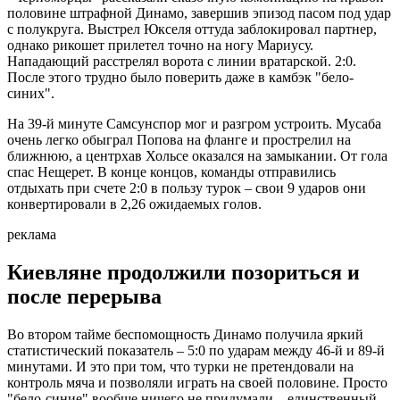
половине штрафной Динамо, завершив эпизод пасом под удар
с полукруга. Выстрел Юкселя оттуда заблокировал партнер,
однако рикошет прилетел точно на ногу Мариусу.
Нападающий расстрелял ворота с линии вратарской. 2:0.
После этого трудно было поверить даже в камбэк "бело-
синих".
На 39-й минуте Самсунспор мог и разгром устроить. Мусаба
очень легко обыграл Попова на фланге и прострелил на
ближнюю, а центрхав Хольсе оказался на замыкании. От гола
спас Нещерет. В конце концов, команды отправились
отдыхать при счете 2:0 в пользу турок – свои 9 ударов они
конвертировали в 2,26 ожидаемых голов.
реклама
Киевляне продолжили позориться и
после перерыва
Во втором тайме беспомощность Динамо получила яркий
статистический показатель – 5:0 по ударам между 46-й и 89-й
минутами. И это при том, что турки не претендовали на
контроль мяча и позволяли играть на своей половине. Просто
"бело-синие" вообще ничего не придумали – единственный