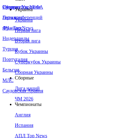
Сборная Украины
Италия
Суперкубок УЕФА
Украина
Германия
Лига конференций
Украина
Франция
ЛЧ - Top News
Первая лига
Нидерланды
Вторая лига
Турция
Кубок Украины
Португалия
Суперкубок Украины
Бельгия
Сборная Украины
Сборные
МЛС
Лига наций
Саудовская Аравия
ЧМ 2026
Чемпионаты
Англия
Испания
АПЛ Top News