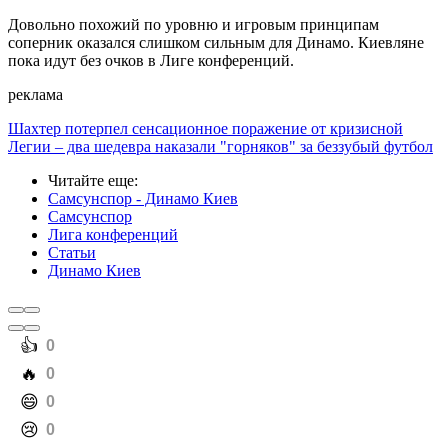
Довольно похожий по уровню и игровым принципам
соперник оказался слишком сильным для Динамо. Киевляне
пока идут без очков в Лиге конференций.
реклама
Шахтер потерпел сенсационное поражение от кризисной
Легии – два шедевра наказали "горняков" за беззубый футбол
Читайте еще
:
Самсунспор - Динамо Киев
Самсунспор
Лига конференций
Статьи
Динамо Киев
️👍
0
️🔥
0
️😄
0
️😢
0