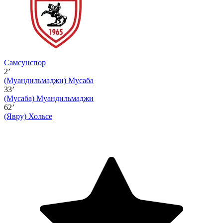
Самсунспор
2’
(Муандильмаджи)
Мусаба
33’
(Мусаба)
Муандильмаджи
62’
(Явру)
Хольсе