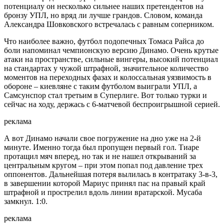
потенциалу он несколько сильнее наших претендентов на
бронзу УПЛ, но вряд ли лучше грандов. Словом, команда
Александра Шовковского встречалась с равным соперником.
Что наиболее важно, футбол подопечных Томаса Райса до
боли напоминал чемпионскую версию Динамо. Очень крутые
атаки на пространстве, сильные вингеры, высокий потенциал
на стандартах у чужой штрафной, значительное количество
моментов на переходных фазах и колоссальная уязвимость в
обороне – киевляне с таким футболом выиграли УПЛ, а
Самсунспор стал третьим в Суперлиге. Вот только турки и
сейчас на ходу, держась с 6-матчевой беспроигрышной серией.
реклама
А вот Динамо начали свое погружение на дно уже на 2-й
минуте. Именно тогда был пропущен первый гол. Тиаре
протащил мяч вперед, но так и не нашел открываний за
центральным кругом – при этом попал под давление трех
оппонентов. Дальнейшая потеря вылилась в контратаку 3-в-3,
в завершении которой Мариус принял пас на правый край
штрафной и прострелил вдоль линии вратарской. Мусаба
замкнул. 1:0.
реклама