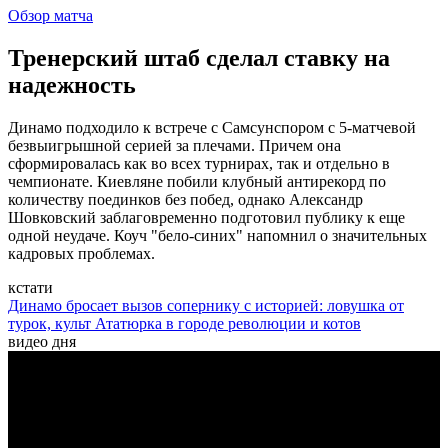
Обзор матча
Тренерский штаб сделал ставку на
надежность
Динамо подходило к встрече с Самсунспором с 5-матчевой
безвыигрышной серией за плечами. Причем она
сформировалась как во всех турнирах, так и отдельно в
чемпионате. Киевляне побили клубный антирекорд по
количеству поединков без побед, однако Александр
Шовковский заблаговременно подготовил публику к еще
одной неудаче. Коуч "бело-синих" напомнил о значительных
кадровых проблемах.
кстати
Динамо бросает вызов сопернику с историей: ловушка от
турок, культ Ататюрка в городе революции и котов
видео дня