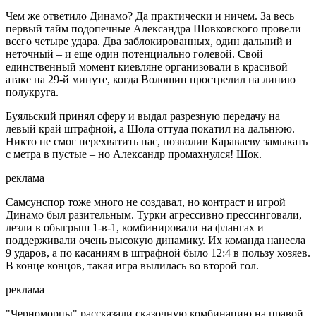
Чем же ответило Динамо? Да практически и ничем. За весь
первый тайм подопечные Александра Шовковского провели
всего четыре удара. Два заблокированных, один дальний и
неточный – и еще один потенциально голевой. Свой
единственный момент киевляне организовали в красивой
атаке на 29-й минуте, когда Волошин прострелил на линию
полукруга.
Буяльский принял сферу и выдал разрезную передачу на
левый край штрафной, а Шола оттуда покатил на дальнюю.
Никто не смог перехватить пас, позволив Караваеву замыкать
с метра в пустые – но Александр промахнулся! Шок.
реклама
Самсунспор тоже много не создавал, но контраст и игрой
Динамо был разительным. Турки агрессивно прессинговали,
лезли в обыгрыш 1-в-1, комбинировали на флангах и
поддерживали очень высокую динамику. Их команда нанесла
9 ударов, а по касаниям в штрафной было 12:4 в пользу хозяев.
В конце концов, такая игра вылилась во второй гол.
реклама
"Черноморцы" рассказали сказочную комбинацию на правой