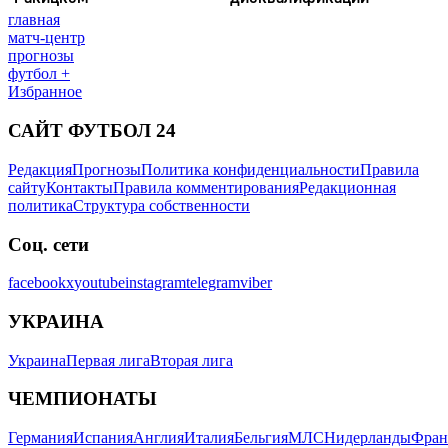
главная
матч-центр
прогнозы
футбол +
Избранное
САЙТ ФУТБОЛ 24
Редакция
Прогнозы
Политика конфиденциальности
Правила
сайту
Контакты
Правила комментирования
Редакционная
политика
Структура собственности
Соц. сети
facebook
x
youtube
instagram
telegram
viber
УКРАИНА
Украина
Первая лига
Вторая лига
ЧЕМПИОНАТЫ
Германия
Испания
Англия
Италия
Бельгия
МЛС
Нидерланды
Фран