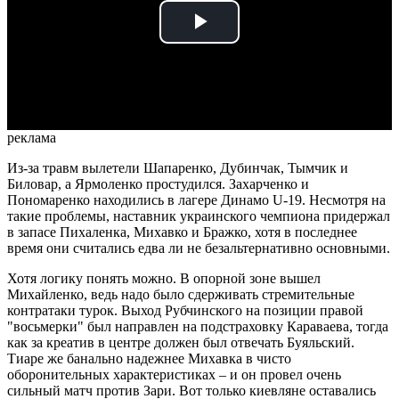
Play
Video
реклама
Из-за травм вылетели Шапаренко, Дубинчак, Тымчик и
Биловар, а Ярмоленко простудился. Захарченко и
Пономаренко находились в лагере Динамо U-19. Несмотря на
такие проблемы, наставник украинского чемпиона придержал
в запасе Пихаленка, Михавко и Бражко, хотя в последнее
время они считались едва ли не безальтернативно основными.
Хотя логику понять можно. В опорной зоне вышел
Михайленко, ведь надо было сдерживать стремительные
контратаки турок. Выход Рубчинского на позиции правой
"восьмерки" был направлен на подстраховку Караваева, тогда
как за креатив в центре должен был отвечать Буяльский.
Тиаре же банально надежнее Михавка в чисто
оборонительных характеристиках – и он провел очень
сильный матч против Зари. Вот только киевляне оставались