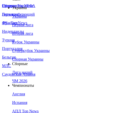
Сборная Украины
Италия
Суперкубок УЕФА
Украина
Германия
Лига конференций
Украина
Франция
ЛЧ - Top News
Первая лига
Нидерланды
Вторая лига
Турция
Кубок Украины
Португалия
Суперкубок Украины
Бельгия
Сборная Украины
Сборные
МЛС
Лига наций
Саудовская Аравия
ЧМ 2026
Чемпионаты
Англия
Испания
АПЛ Top News