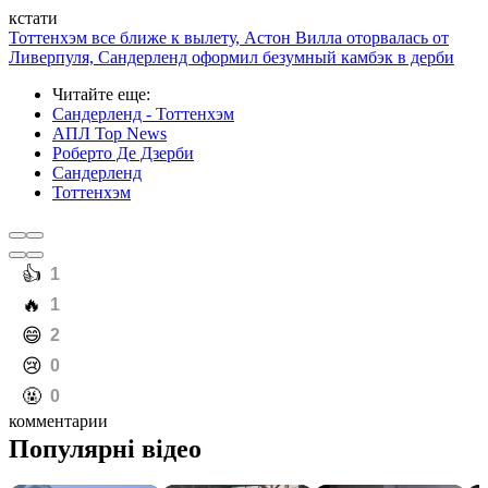
кстати
Тоттенхэм все ближе к вылету, Астон Вилла оторвалась от
Ливерпуля, Сандерленд оформил безумный камбэк в дерби
Читайте еще
:
Сандерленд - Тоттенхэм
АПЛ Top News
Роберто Де Дзерби
Сандерленд
Тоттенхэм
️👍
1
️🔥
1
️😄
2
️😢
0
️🤬
0
комментарии