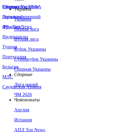
Сборная Украины
Италия
Суперкубок УЕФА
Украина
Германия
Лига конференций
Украина
Франция
ЛЧ - Top News
Первая лига
Нидерланды
Вторая лига
Турция
Кубок Украины
Португалия
Суперкубок Украины
Бельгия
Сборная Украины
Сборные
МЛС
Лига наций
Саудовская Аравия
ЧМ 2026
Чемпионаты
Англия
Испания
АПЛ Top News