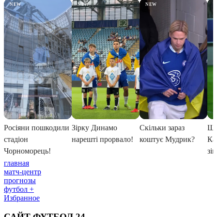
главная
матч-центр
прогнозы
футбол +
Избранное
САЙТ ФУТБОЛ 24