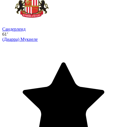
Сандерленд
61’
(Диарра)
Мукиеле