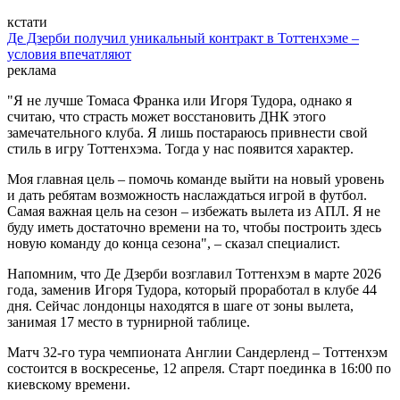
кстати
Де Дзерби получил уникальный контракт в Тоттенхэме –
условия впечатляют
реклама
"Я не лучше Томаса Франка или Игоря Тудора, однако я
считаю, что страсть может восстановить ДНК этого
замечательного клуба. Я лишь постараюсь привнести свой
стиль в игру Тоттенхэма. Тогда у нас появится характер.
Моя главная цель – помочь команде выйти на новый уровень
и дать ребятам возможность наслаждаться игрой в футбол.
Самая важная цель на сезон – избежать вылета из АПЛ. Я не
буду иметь достаточно времени на то, чтобы построить здесь
новую команду до конца сезона", – сказал специалист.
Напомним, что Де Дзерби возглавил Тоттенхэм в марте 2026
года, заменив Игоря Тудора, который проработал в клубе 44
дня. Сейчас лондонцы находятся в шаге от зоны вылета,
занимая 17 место в турнирной таблице.
Матч 32-го тура чемпионата Англии Сандерленд – Тоттенхэм
состоится в воскресенье, 12 апреля. Старт поединка в 16:00 по
киевскому времени.