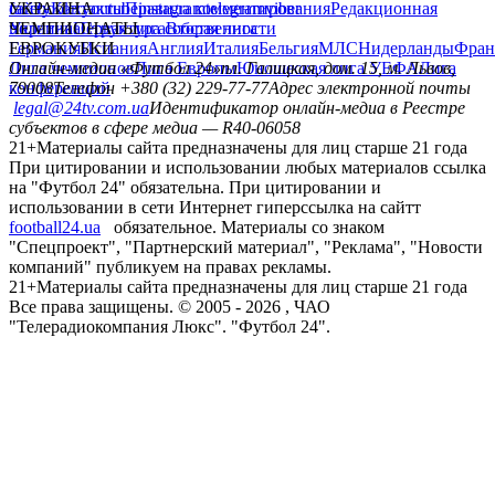
сайту
facebook
УКРАИНА
Контакты
x
youtube
Правила комментирования
instagram
telegram
viber
Редакционная
политика
Украина
ЧЕМПИОНАТЫ
Первая лига
Структура собственности
Вторая лига
Германия
ЕВРОКУБКИ
Испания
Англия
Италия
Бельгия
МЛС
Нидерланды
Фран
Лига чемпионов
Онлайн-медиа «Футбол 24»
Лига Европы
пл. Галицкая, дом. 15, м. Львов,
Юношеская лига УЕФА
Лига
конференций
79008
Телефон +380 (32) 229-77-77
Адрес электронной почты
legal@24tv.com.ua
Идентификатор онлайн-медиа в Реестре
субъектов в сфере медиа — R40-06058
21+
Материалы сайта предназначены для лиц старше 21 года
При цитировании и использовании любых материалов ссылка
на "Футбол 24" обязательна. При цитировании и
использовании в сети Интернет гиперссылка на сайтт
football24.ua
обязательное. Материалы со знаком
"Спецпроект", "Партнерский материал", "Реклама", "Новости
компаний" публикуем на правах рекламы.
21+
Материалы сайта предназначены для лиц старше 21 года
Все права защищены. © 2005 -
2026
, ЧАО
"Телерадиокомпания Люкс". "Футбол 24".