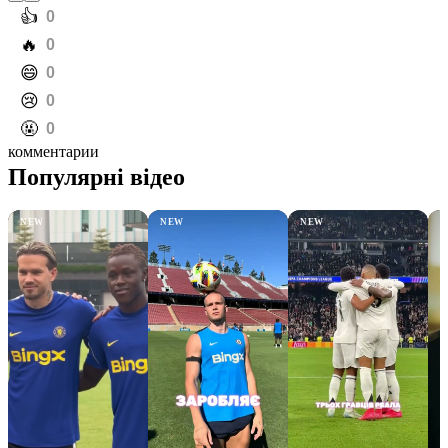
️👍
0
️🔥
0
️😄
0
️😢
0
️🤬
0
комментарии