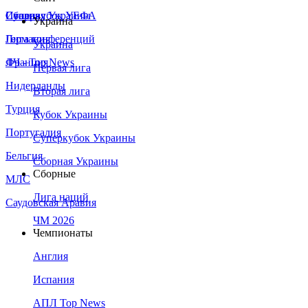
Сборная Украины
Италия
Суперкубок УЕФА
Украина
Германия
Лига конференций
Украина
Франция
ЛЧ - Top News
Первая лига
Нидерланды
Вторая лига
Турция
Кубок Украины
Португалия
Суперкубок Украины
Бельгия
Сборная Украины
Сборные
МЛС
Лига наций
Саудовская Аравия
ЧМ 2026
Чемпионаты
Англия
Испания
АПЛ Top News