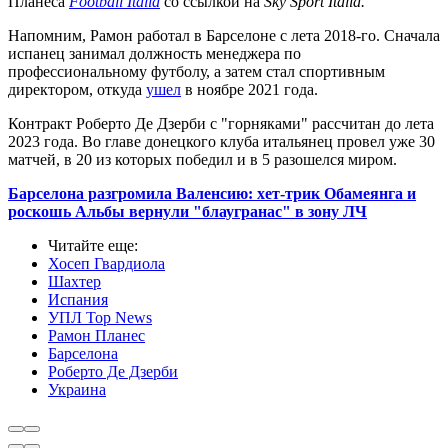
Планеса
Football Italia
со ссылкой на
Sky Sport Italia.
Напомним, Рамон работал в Барселоне с лета 2018-го.
Сначала
испанец занимал должность менеджера по
профессиональному футболу, а затем стал спортивным
директором, откуда
ушел
в ноябре 2021 года.
Контракт Роберто Де Дзерби с "горняками" рассчитан до лета
2023 года. Во главе донецкого клуба итальянец провел уже 30
матчей, в 20 из которых победил и в 5 разошелся миром.
Барселона разгромила Валенсию: хет-трик Обамеянга и
роскошь Альбы вернули "блаугранас" в зону ЛЧ
Читайте еще
:
Хосеп Гвардиола
Шахтер
Испания
УПЛ Top News
Рамон Планес
Барселона
Роберто Де Дзерби
Украина