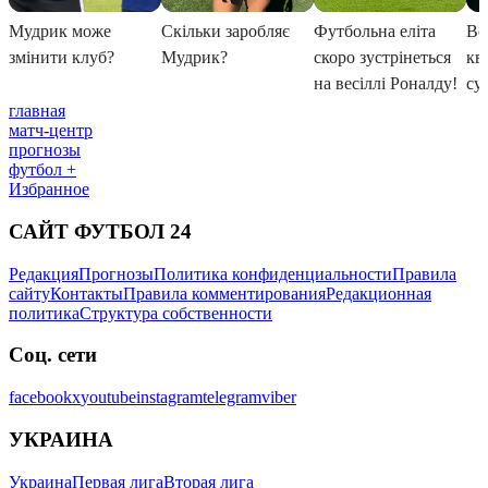
главная
матч-центр
прогнозы
футбол +
Избранное
САЙТ ФУТБОЛ 24
Редакция
Прогнозы
Политика конфиденциальности
Правила
сайту
Контакты
Правила комментирования
Редакционная
политика
Структура собственности
Соц. сети
facebook
x
youtube
instagram
telegram
viber
УКРАИНА
Украина
Первая лига
Вторая лига