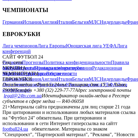
ЧЕМПИОНАТЫ
Германия
Испания
Англия
Италия
Бельгия
МЛС
Нидерланды
Фран
ЕВРОКУБКИ
Лига чемпионов
Лига Европы
Юношеская лига УЕФА
Лига
конференций
САЙТ ФУТБОЛ 24
Редакция
Соц. сети
Прогнозы
Политика конфиденциальности
Правила
сайту
facebook
УКРАИНА
Контакты
x
youtube
Правила комментирования
instagram
telegram
viber
Редакционная
политика
Украина
ЧЕМПИОНАТЫ
Первая лига
Структура собственности
Вторая лига
Германия
ЕВРОКУБКИ
Испания
Англия
Италия
Бельгия
МЛС
Нидерланды
Фран
Лига чемпионов
Онлайн-медиа «Футбол 24»
Лига Европы
пл. Галицкая, дом. 15, м. Львов,
Юношеская лига УЕФА
Лига
конференций
79008
Телефон +380 (32) 229-77-77
Адрес электронной почты
legal@24tv.com.ua
Идентификатор онлайн-медиа в Реестре
субъектов в сфере медиа — R40-06058
21+
Материалы сайта предназначены для лиц старше 21 года
При цитировании и использовании любых материалов ссылка
на "Футбол 24" обязательна. При цитировании и
использовании в сети Интернет гиперссылка на сайтт
football24.ua
обязательное. Материалы со знаком
"Спецпроект", "Партнерский материал", "Реклама", "Новости