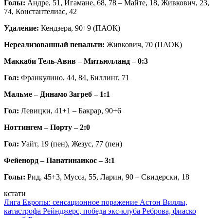
Голы:
Андре, 51, Игамане, 68, 78 – Майте, 18, Живкович, 23,
74, Константелиас, 42
Удаление:
Кендзера, 90+9 (ПАОК)
Нереализованный пенальти:
Живкович, 70 (ПАОК)
Маккаби Тель-Авив – Митьюлланд – 0:3
Гол:
Франкулино, 44, 84, Биллинг, 71
Мальме – Динамо Загреб – 1:1
Гол:
Левицки, 41+1 – Бакрар, 90+6
Ноттингем – Порту – 2:0
Гол:
Уайт, 19 (пен), Жезус, 77 (пен)
Фейенорд – Панатинаикос – 3:1
Голы:
Рид, 45+3, Мусса, 55, Ларин, 90 – Свидерски, 18
кстати
Лига Европы: сенсационное поражение Астон Виллы,
катастрофа Рейнджерс, победа экс-клуба Реброва, фиаско