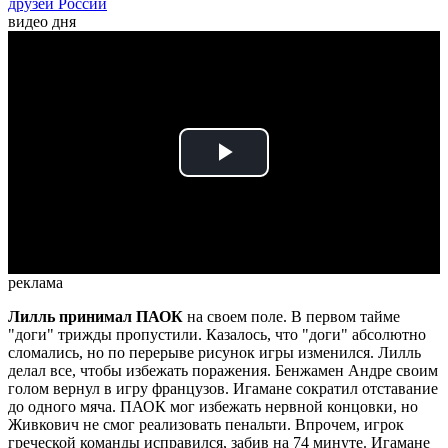
друзей России
видео дня
Play
Video
реклама
Лилль принимал ПАОК
на своем поле. В первом тайме
"доги" трижды пропустили. Казалось, что "доги" абсолютно
сломались, но по перерыве рисунок игры изменился. Лилль
делал все, чтобы избежать поражения. Бенжамен Андре своим
голом вернул в игру французов. Игамане сократил отставание
до одного мяча. ПАОК мог избежать нервной концовки, но
Живкович не смог реализовать пенальти. Впрочем, игрок
греческой команды исправился, забив на 74 минуте. Игамане