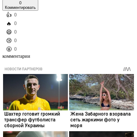
0
Комментировать
️👍
0
️🔥
0
️😄
0
️😢
0
️🤬
0
комментарии