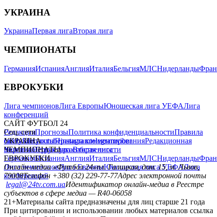
УКРАИНА
Украина
Первая лига
Вторая лига
ЧЕМПИОНАТЫ
Германия
Испания
Англия
Италия
Бельгия
МЛС
Нидерланды
Фран
ЕВРОКУБКИ
Лига чемпионов
Лига Европы
Юношеская лига УЕФА
Лига
конференций
САЙТ ФУТБОЛ 24
Редакция
Соц. сети
Прогнозы
Политика конфиденциальности
Правила
сайту
facebook
УКРАИНА
Контакты
x
youtube
Правила комментирования
instagram
telegram
viber
Редакционная
политика
Украина
ЧЕМПИОНАТЫ
Первая лига
Структура собственности
Вторая лига
Германия
ЕВРОКУБКИ
Испания
Англия
Италия
Бельгия
МЛС
Нидерланды
Фран
Лига чемпионов
Онлайн-медиа «Футбол 24»
Лига Европы
пл. Галицкая, дом. 15, м. Львов,
Юношеская лига УЕФА
Лига
конференций
79008
Телефон +380 (32) 229-77-77
Адрес электронной почты
legal@24tv.com.ua
Идентификатор онлайн-медиа в Реестре
субъектов в сфере медиа — R40-06058
21+
Материалы сайта предназначены для лиц старше 21 года
При цитировании и использовании любых материалов ссылка