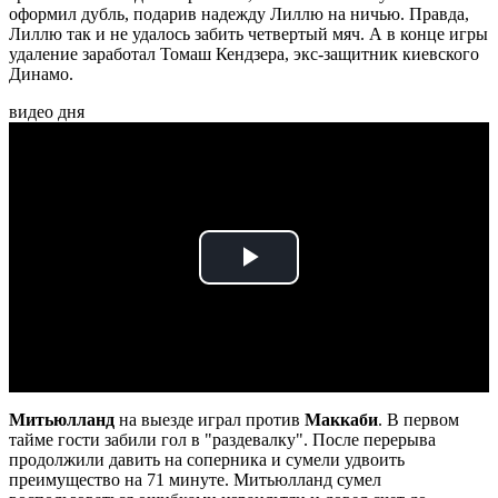
оформил дубль, подарив надежду Лиллю на ничью. Правда,
Лиллю так и не удалось забить четвертый мяч. А в конце игры
удаление заработал Томаш Кендзера, экс-защитник киевского
Динамо.
видео дня
Play
Video
Митьюлланд
на выезде играл против
Маккаби
. В первом
тайме гости забили гол в "раздевалку". После перерыва
продолжили давить на соперника и сумели удвоить
преимущество на 71 минуте. Митьюлланд сумел