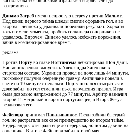
воспользоваться ошибками израильтян и довел счет до
разгромного.
Динамо Загреб
имели непростую встречу против
Мальме
.
Под конец первого тайма шведы смогли оформить гол, а во
втором – неплохо удерживали победный результат. Хорваты
хоть и имели моменты, пробить голкипера соперников не
удавалось. Впрочем, Динамо удалось избежать поражения,
забив в компенсированное время.
реклама
Против
Порту
во главе
Ноттингема
дебютировал Шон Дайч.
Наставник решил выпустить Александра Зинченко в
стартовом составе. Украинец провел на поле лишь 44 минуты,
поскольку получил очередную травму. Англичане повели в
счете на 19 минуте с пенальти. Порту пытался отыграться и
даже забил, но гол отменили из-за нарушения правил. Игра
была довольно напряженной до 77 минуты. Арбитр назначил
второй 11-метровый в ворота португальцев, а Игорь Жезус
реализовал его.
Фейенорд
принимал
Панатинаикос
. Греки забили быстрый
гол, но растратили все свое преимущество во втором тайме.
Нидерландцы отыграли еще до перерыва, но потом давили на
соперника. В итоге Фейенорд забил второй мяч.