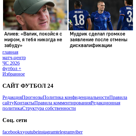
главная
матч-центр
ЧС 2026
футбол +
Избранное
САЙТ ФУТБОЛ 24
Редакция
Прогнозы
Политика конфиденциальности
Правила
сайту
Контакты
Правила комментирования
Редакционная
политика
Структура собственности
Соц. сети
facebook
x
youtube
instagram
telegram
viber