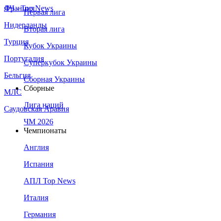
Франция
ЛЧ - Top News
Первая лига
Нидерланды
Вторая лига
Турция
Кубок Украины
Португалия
Суперкубок Украины
Бельгия
Сборная Украины
Сборные
МЛС
Лига наций
Саудовская Аравия
ЧМ 2026
Чемпионаты
Англия
Испания
АПЛ Top News
Италия
Германия