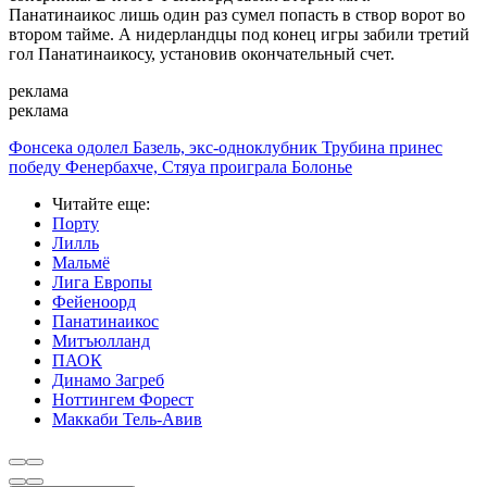
Панатинаикос лишь один раз сумел попасть в створ ворот во
втором тайме. А нидерландцы под конец игры забили третий
гол Панатинаикосу, установив окончательный счет.
реклама
реклама
Фонсека одолел Базель, экс-одноклубник Трубина принес
победу Фенербахче, Стяуа проиграла Болонье
Читайте еще
:
Порту
Лилль
Мальмё
Лига Европы
Фейеноорд
Панатинаикос
Митъюлланд
ПАОК
Динамо Загреб
Ноттингем Форест
Маккаби Тель-Авив