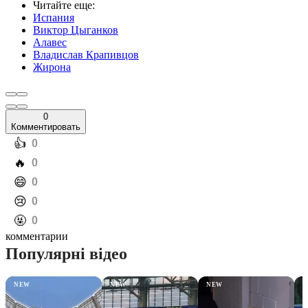
Читайте еще
:
Испания
Виктор Цыганков
Алавес
Владислав Крапивцов
Жирона
0
Комментировать
️👍
0
️🔥
0
️😄
0
️😢
0
️🤬
0
комментарии