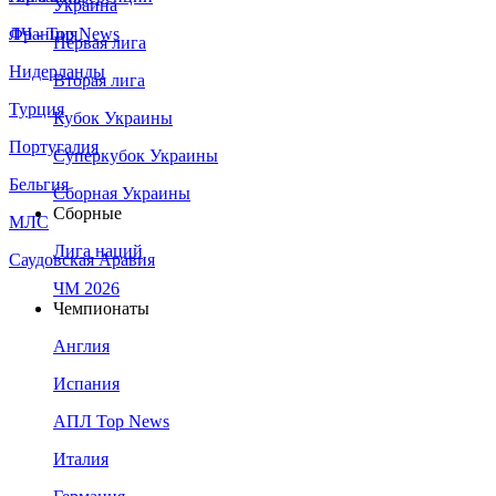
Украина
Франция
ЛЧ - Top News
Первая лига
Нидерланды
Вторая лига
Турция
Кубок Украины
Португалия
Суперкубок Украины
Бельгия
Сборная Украины
Сборные
МЛС
Лига наций
Саудовская Аравия
ЧМ 2026
Чемпионаты
Англия
Испания
АПЛ Top News
Италия