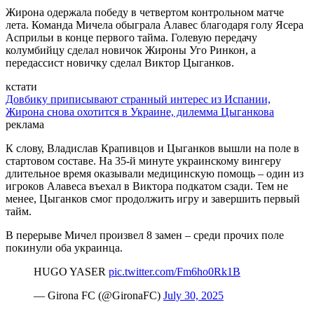
Жирона одержала победу в четвертом контрольном матче
лета. Команда Мичела обыграла Алавес благодаря голу Ясера
Асприльи в конце первого тайма. Голевую передачу
колумбийцу сделал новичок Жироны Уго Ринкон, а
передассист новичку сделал Виктор Цыганков.
кстати
Довбику приписывают странный интерес из Испании,
Жирона снова охотится в Украине, дилемма Цыганкова
реклама
К слову, Владислав Крапивцов и Цыганков вышли на поле в
стартовом составе. На 35-й минуте украинскому вингеру
длительное время оказывали медицинскую помощь – один из
игроков Алавеса въехал в Виктора подкатом сзади. Тем не
менее, Цыганков смог продолжить игру и завершить первый
тайм.
В перерыве Мичел произвел 8 замен – среди прочих поле
покинули оба украинца.
HUGO YASER
pic.twitter.com/Fm6ho0Rk1B
— Girona FC (@GironaFC)
July 30, 2025