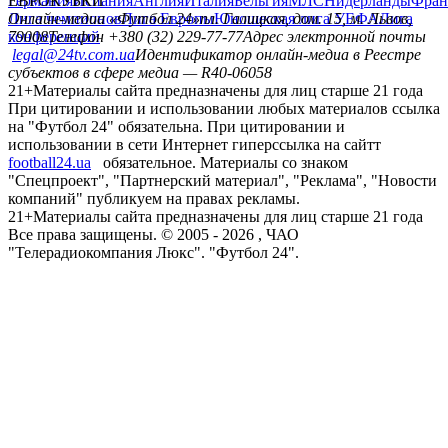
Германия
ЕВРОКУБКИ
Испания
Англия
Италия
Бельгия
МЛС
Нидерланды
Фран
Лига чемпионов
Онлайн-медиа «Футбол 24»
Лига Европы
пл. Галицкая, дом. 15, м. Львов,
Юношеская лига УЕФА
Лига
конференций
79008
Телефон +380 (32) 229-77-77
Адрес электронной почты
legal@24tv.com.ua
Идентификатор онлайн-медиа в Реестре
субъектов в сфере медиа — R40-06058
21+
Материалы сайта предназначены для лиц старше 21 года
При цитировании и использовании любых материалов ссылка
на "Футбол 24" обязательна. При цитировании и
использовании в сети Интернет гиперссылка на сайтт
football24.ua
обязательное. Материалы со знаком
"Спецпроект", "Партнерский материал", "Реклама", "Новости
компаний" публикуем на правах рекламы.
21+
Материалы сайта предназначены для лиц старше 21 года
Все права защищены. © 2005 -
2026
, ЧАО
"Телерадиокомпания Люкс". "Футбол 24".