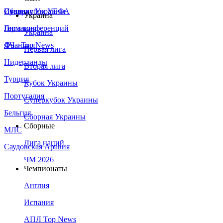
Сборная Украины
Италия
Суперкубок УЕФА
Украина
Германия
Лига конференций
Украина
Франция
ЛЧ - Top News
Первая лига
Нидерланды
Вторая лига
Турция
Кубок Украины
Португалия
Суперкубок Украины
Бельгия
Сборная Украины
Сборные
МЛС
Лига наций
Саудовская Аравия
ЧМ 2026
Чемпионаты
Англия
Испания
АПЛ Top News