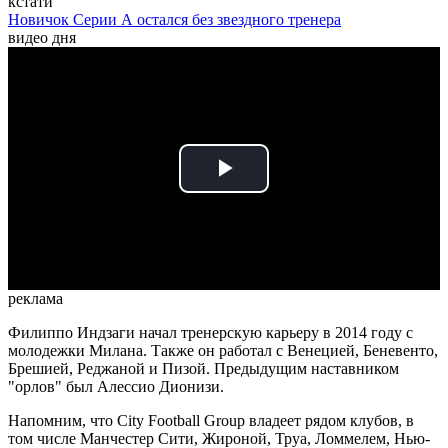
кстати
Новичок Серии А остался без звездного тренера
видео дня
Play
Video
реклама
Филиппо Индзаги начал тренерскую карьеру в 2014 году с
молодежки Милана. Также он работал с Венецией, Беневенто,
Брешией, Реджаной и Пизой. Предыдущим наставником
"орлов" был Алессио Дионизи.
Напомним, что City Football Group владеет рядом клубов, в
том числе Манчестер Сити, Жироной, Труа, Ломмелем, Нью-