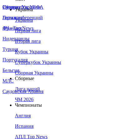
Сборная Украины
Италия
Суперкубок УЕФА
Украина
Германия
Лига конференций
Украина
Франция
ЛЧ - Top News
Первая лига
Нидерланды
Вторая лига
Турция
Кубок Украины
Португалия
Суперкубок Украины
Бельгия
Сборная Украины
Сборные
МЛС
Лига наций
Саудовская Аравия
ЧМ 2026
Чемпионаты
Англия
Испания
АПЛ Top News