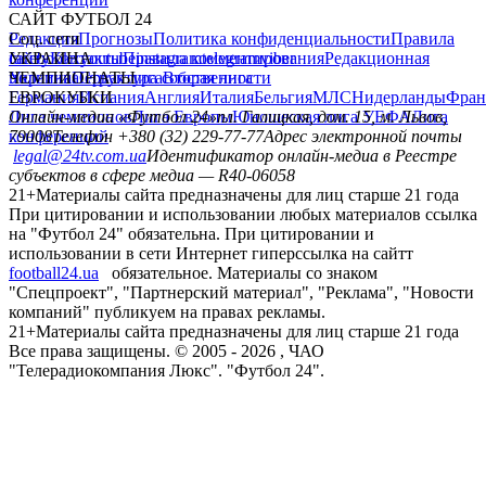
САЙТ ФУТБОЛ 24
Редакция
Соц. сети
Прогнозы
Политика конфиденциальности
Правила
сайту
facebook
УКРАИНА
Контакты
x
youtube
Правила комментирования
instagram
telegram
viber
Редакционная
политика
Украина
ЧЕМПИОНАТЫ
Первая лига
Структура собственности
Вторая лига
Германия
ЕВРОКУБКИ
Испания
Англия
Италия
Бельгия
МЛС
Нидерланды
Фран
Лига чемпионов
Онлайн-медиа «Футбол 24»
Лига Европы
пл. Галицкая, дом. 15, м. Львов,
Юношеская лига УЕФА
Лига
конференций
79008
Телефон +380 (32) 229-77-77
Адрес электронной почты
legal@24tv.com.ua
Идентификатор онлайн-медиа в Реестре
субъектов в сфере медиа — R40-06058
21+
Материалы сайта предназначены для лиц старше 21 года
При цитировании и использовании любых материалов ссылка
на "Футбол 24" обязательна. При цитировании и
использовании в сети Интернет гиперссылка на сайтт
football24.ua
обязательное. Материалы со знаком
"Спецпроект", "Партнерский материал", "Реклама", "Новости
компаний" публикуем на правах рекламы.
21+
Материалы сайта предназначены для лиц старше 21 года
Все права защищены. © 2005 -
2026
, ЧАО
"Телерадиокомпания Люкс". "Футбол 24".