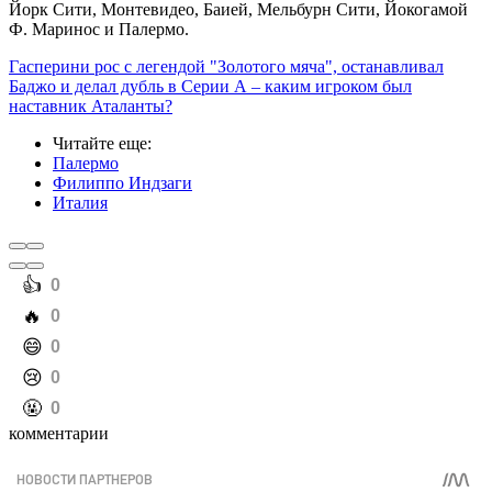
Йорк Сити, Монтевидео, Баией, Мельбурн Сити, Йокогамой
Ф. Маринос и Палермо.
Гасперини рос с легендой "Золотого мяча", останавливал
Баджо и делал дубль в Серии А – каким игроком был
наставник Аталанты?
Читайте еще
:
Палермо
Филиппо Индзаги
Италия
️👍
0
️🔥
0
️😄
0
️😢
0
️🤬
0
комментарии