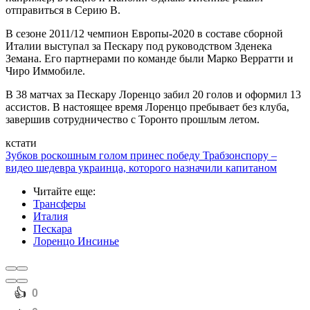
отправиться в Серию В.
В сезоне 2011/12 чемпион Европы-2020 в составе сборной
Италии выступал за Пескару под руководством Зденека
Земана. Его партнерами по команде были Марко Верратти и
Чиро Иммобиле.
В 38 матчах за Пескару Лоренцо забил 20 голов и оформил 13
ассистов. В настоящее время Лоренцо пребывает без клуба,
завершив сотрудничество с Торонто прошлым летом.
кстати
Зубков роскошным голом принес победу Трабзонспору –
видео шедевра украинца, которого назначили капитаном
Читайте еще
:
Трансферы
Италия
Пескара
Лоренцо Инсинье
️👍
0