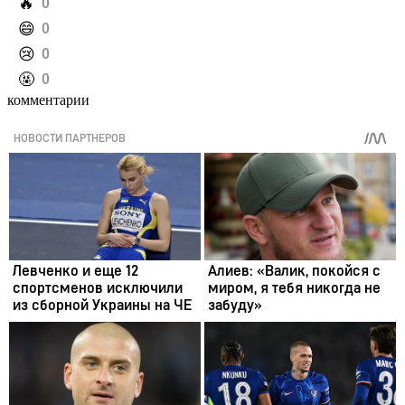
️🔥
0
️😄
0
️😢
0
️🤬
0
комментарии