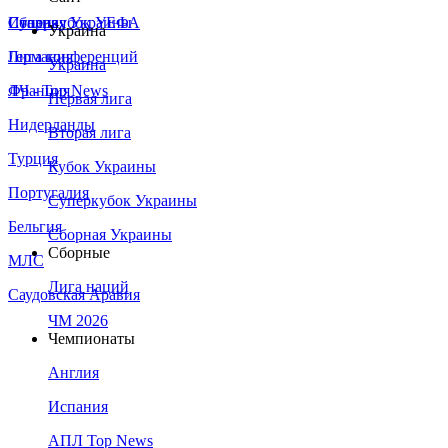
Сборная Украины
Италия
Суперкубок УЕФА
Украина
Германия
Лига конференций
Украина
Франция
ЛЧ - Top News
Первая лига
Нидерланды
Вторая лига
Турция
Кубок Украины
Португалия
Суперкубок Украины
Бельгия
Сборная Украины
Сборные
МЛС
Лига наций
Саудовская Аравия
ЧМ 2026
Чемпионаты
Англия
Испания
АПЛ Top News