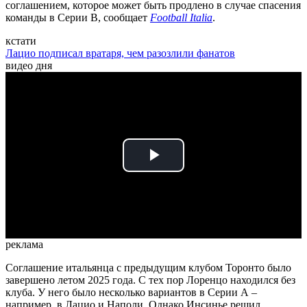
соглашением, которое может быть продлено в случае спасения
команды в Серии В, сообщает
Football Italia
.
кстати
Лацио подписал вратаря, чем разозлили фанатов
видео дня
Play
Video
реклама
Соглашение итальянца с предыдущим клубом Торонто было
завершено летом 2025 года. С тех пор Лоренцо находился без
клуба. У него было несколько вариантов в Серии А –
например, в Лацио и Наполи. Однако Инсинье решил