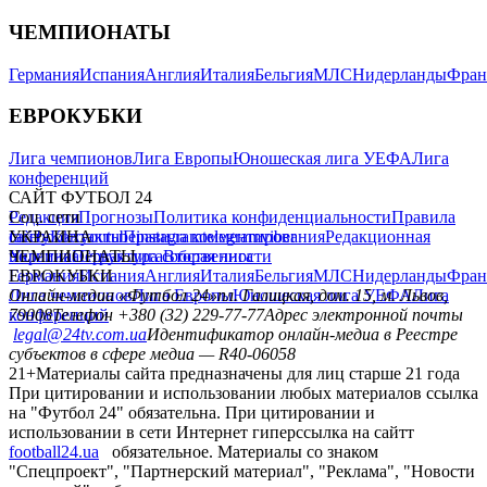
ЧЕМПИОНАТЫ
Германия
Испания
Англия
Италия
Бельгия
МЛС
Нидерланды
Фран
ЕВРОКУБКИ
Лига чемпионов
Лига Европы
Юношеская лига УЕФА
Лига
конференций
САЙТ ФУТБОЛ 24
Редакция
Соц. сети
Прогнозы
Политика конфиденциальности
Правила
сайту
facebook
УКРАИНА
Контакты
x
youtube
Правила комментирования
instagram
telegram
viber
Редакционная
политика
Украина
ЧЕМПИОНАТЫ
Первая лига
Структура собственности
Вторая лига
Германия
ЕВРОКУБКИ
Испания
Англия
Италия
Бельгия
МЛС
Нидерланды
Фран
Лига чемпионов
Онлайн-медиа «Футбол 24»
Лига Европы
пл. Галицкая, дом. 15, м. Львов,
Юношеская лига УЕФА
Лига
конференций
79008
Телефон +380 (32) 229-77-77
Адрес электронной почты
legal@24tv.com.ua
Идентификатор онлайн-медиа в Реестре
субъектов в сфере медиа — R40-06058
21+
Материалы сайта предназначены для лиц старше 21 года
При цитировании и использовании любых материалов ссылка
на "Футбол 24" обязательна. При цитировании и
использовании в сети Интернет гиперссылка на сайтт
football24.ua
обязательное. Материалы со знаком
"Спецпроект", "Партнерский материал", "Реклама", "Новости