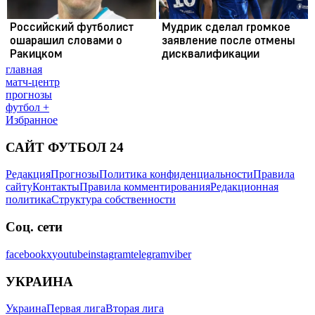
главная
матч-центр
прогнозы
футбол +
Избранное
САЙТ ФУТБОЛ 24
Редакция
Прогнозы
Политика конфиденциальности
Правила
сайту
Контакты
Правила комментирования
Редакционная
политика
Структура собственности
Соц. сети
facebook
x
youtube
instagram
telegram
viber
УКРАИНА
Украина
Первая лига
Вторая лига