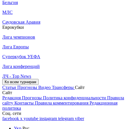
Бельгия
МЛС
Саудовская Аравия
Еврокубки
Лига чемпионов
Лига Европы
Суперкубок УЕФА
Лига конференций
ЛЧ - Top News
Ко всем турнирам
Статьи
Прогнозы
Видео
Трансферы
Сайт
Сайт
Редакция
Прогнозы
Политика конфиденциальности
Правила
сайту
Контакты
Правила комментирования
Редакционная
политика
Соц. сети
facebook
x
youtube
instagram
telegram
viber
Укр
Рус