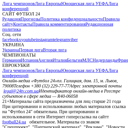
Лига чемпионов
Лига Европы
Юношеская лига УЕФА
Лига
конференций
САЙТ ФУТБОЛ 24
Редакция
Прогнозы
Политика конфиденциальности
Правила
сайту
Контакты
Правила комментирования
Редакционная
политика
Соц. сети
facebook
x
youtube
instagram
telegram
viber
УКРАИНА
Украина
Первая лига
Вторая лига
ЧЕМПИОНАТЫ
Германия
Испания
Англия
Италия
Бельгия
МЛС
Нидерланды
Фран
ЕВРОКУБКИ
Лига чемпионов
Лига Европы
Юношеская лига УЕФА
Лига
конференций
Онлайн-медиа «Футбол 24»
пл. Галицкая, дом. 15, м. Львов,
79008
Телефон +380 (32) 229-77-77
Адрес электронной почты
legal@24tv.com.ua
Идентификатор онлайн-медиа в Реестре
субъектов в сфере медиа — R40-06058
21+
Материалы сайта предназначены для лиц старше 21 года
При цитировании и использовании любых материалов ссылка
на "Футбол 24" обязательна. При цитировании и
использовании в сети Интернет гиперссылка на сайтт
football24.ua
обязательное. Материалы со знаком
"Спецпроект", "Партнерский материал", "Реклама", "Новости