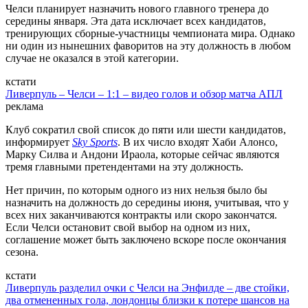
Челси планирует назначить нового главного тренера до
середины января. Эта дата исключает всех кандидатов,
тренирующих сборные-участницы чемпионата мира. Однако
ни один из нынешних фаворитов на эту должность в любом
случае не оказался в этой категории.
кстати
Ливерпуль – Челси – 1:1 – видео голов и обзор матча АПЛ
реклама
Клуб сократил свой список до пяти или шести кандидатов,
информирует
Sky Sports
. В их число входят Хаби Алонсо,
Марку Силва и Андони Ираола, которые сейчас являются
тремя главными претендентами на эту должность.
Нет причин, по которым одного из них нельзя было бы
назначить на должность до середины июня, учитывая, что у
всех них заканчиваются контракты или скоро закончатся.
Если Челси остановит свой выбор на одном из них,
соглашение может быть заключено вскоре после окончания
сезона.
кстати
Ливерпуль разделил очки с Челси на Энфилде – две стойки,
два отмененных гола, лондонцы близки к потере шансов на