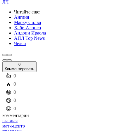
ЛЧ
Читайте еще
:
Англия
Марку Силва
Хаби Алонсо
Андони Ираола
АПЛ Top News
Челси
0
Комментировать
️👍
0
️🔥
0
️😄
0
️😢
0
️🤬
0
комментарии
главная
матч-центр