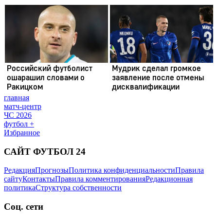
главная
матч-центр
ЧС 2026
футбол +
Избранное
САЙТ ФУТБОЛ 24
Редакция
Прогнозы
Политика конфиденциальности
Правила
сайту
Контакты
Правила комментирования
Редакционная
политика
Структура собственности
Соц. сети