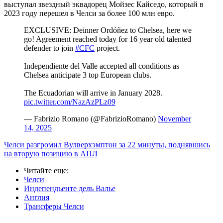
выступал звездный эквадорец Мойзес Кайседо, который в
2023 году перешел в Челси за более 100 млн евро.
EXCLUSIVE: Deinner Ordóñez to Chelsea, here we
go! Agreement reached today for 16 year old talented
defender to join
#CFC
project.
Independiente del Valle accepted all conditions as
Chelsea anticipate 3 top European clubs.
The Ecuadorian will arrive in January 2028.
pic.twitter.com/NazAzPLz09
— Fabrizio Romano (@FabrizioRomano)
November
14, 2025
Челси разгромил Вулверхэмптон за 22 минуты, поднявшись
на вторую позицию в АПЛ
Читайте еще
:
Челси
Индепендьенте дель Валье
Англия
Трансферы Челси