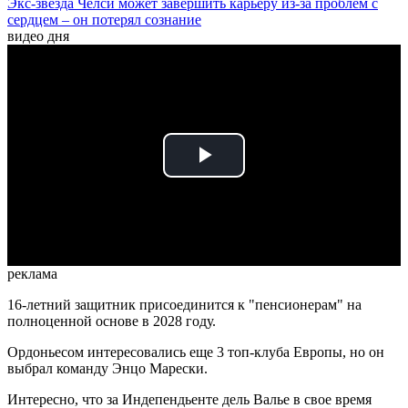
Экс-звезда Челси может завершить карьеру из-за проблем с
сердцем – он потерял сознание
видео дня
Play
Video
реклама
16-летний защитник присоединится к "пенсионерам" на
полноценной основе в 2028 году.
Ордоньесом интересовались еще 3 топ-клуба Европы, но он
выбрал команду Энцо Марески.
Интересно, что за Индепендьенте дель Валье в свое время