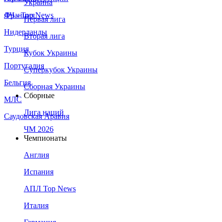
Украина
Франция
ЛЧ - Top News
Первая лига
Нидерланды
Вторая лига
Турция
Кубок Украины
Португалия
Суперкубок Украины
Бельгия
Сборная Украины
Сборные
МЛС
Лига наций
Саудовская Аравия
ЧМ 2026
Чемпионаты
Англия
Испания
АПЛ Top News
Италия