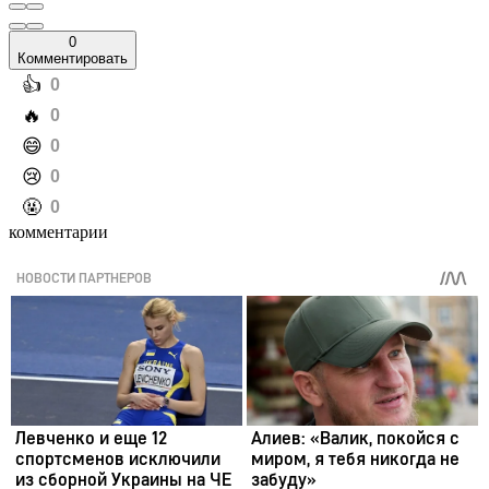
0
Комментировать
️👍
0
️🔥
0
️😄
0
️😢
0
️🤬
0
комментарии