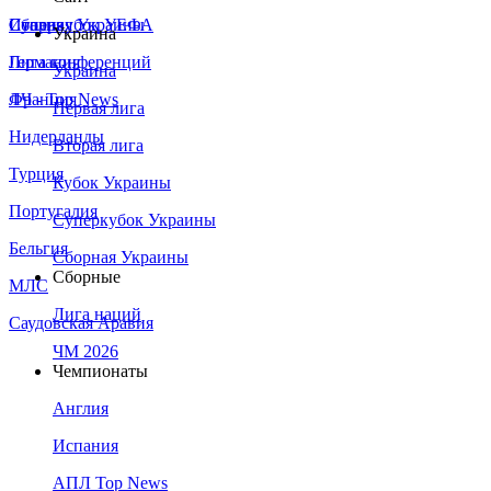
Сборная Украины
Италия
Суперкубок УЕФА
Украина
Германия
Лига конференций
Украина
Франция
ЛЧ - Top News
Первая лига
Нидерланды
Вторая лига
Турция
Кубок Украины
Португалия
Суперкубок Украины
Бельгия
Сборная Украины
Сборные
МЛС
Лига наций
Саудовская Аравия
ЧМ 2026
Чемпионаты
Англия
Испания
АПЛ Top News