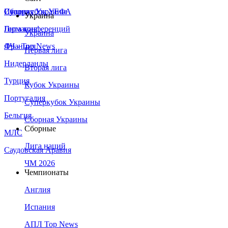
Сборная Украины
Италия
Суперкубок УЕФА
Украина
Германия
Лига конференций
Украина
Франция
ЛЧ - Top News
Первая лига
Нидерланды
Вторая лига
Турция
Кубок Украины
Португалия
Суперкубок Украины
Бельгия
Сборная Украины
Сборные
МЛС
Лига наций
Саудовская Аравия
ЧМ 2026
Чемпионаты
Англия
Испания
АПЛ Top News