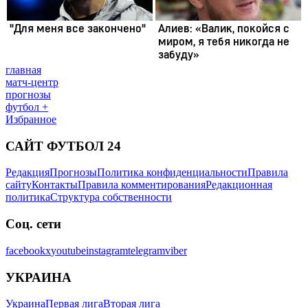
главная
матч-центр
прогнозы
футбол +
Избранное
САЙТ ФУТБОЛ 24
Редакция
Прогнозы
Политика конфиденциальности
Правила
сайту
Контакты
Правила комментирования
Редакционная
политика
Структура собственности
Соц. сети
facebook
x
youtube
instagram
telegram
viber
УКРАИНА
Украина
Первая лига
Вторая лига