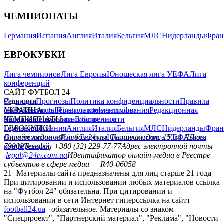
ЧЕМПИОНАТЫ
Германия
Испания
Англия
Италия
Бельгия
МЛС
Нидерланды
Фран
ЕВРОКУБКИ
Лига чемпионов
Лига Европы
Юношеская лига УЕФА
Лига
конференций
САЙТ ФУТБОЛ 24
Редакция
Соц. сети
Прогнозы
Политика конфиденциальности
Правила
сайту
facebook
УКРАИНА
Контакты
x
youtube
Правила комментирования
instagram
telegram
viber
Редакционная
политика
Украина
ЧЕМПИОНАТЫ
Первая лига
Структура собственности
Вторая лига
Германия
ЕВРОКУБКИ
Испания
Англия
Италия
Бельгия
МЛС
Нидерланды
Фран
Лига чемпионов
Онлайн-медиа «Футбол 24»
Лига Европы
пл. Галицкая, дом. 15, м. Львов,
Юношеская лига УЕФА
Лига
конференций
79008
Телефон +380 (32) 229-77-77
Адрес электронной почты
legal@24tv.com.ua
Идентификатор онлайн-медиа в Реестре
субъектов в сфере медиа — R40-06058
21+
Материалы сайта предназначены для лиц старше 21 года
При цитировании и использовании любых материалов ссылка
на "Футбол 24" обязательна. При цитировании и
использовании в сети Интернет гиперссылка на сайтт
football24.ua
обязательное. Материалы со знаком
"Спецпроект", "Партнерский материал", "Реклама", "Новости