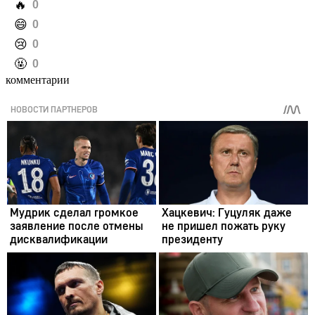
️🔥
0
️😄
0
️😢
0
️🤬
0
комментарии