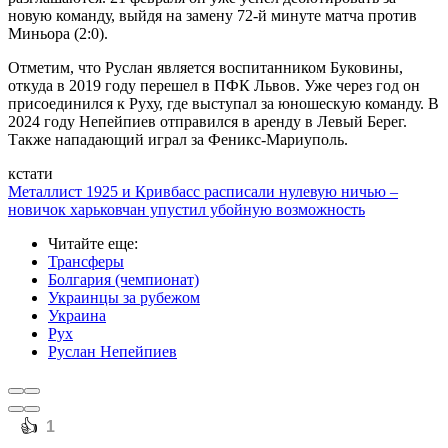
новую команду, выйдя на замену 72-й минуте матча против
Миньора (2:0).
Отметим, что Руслан является воспитанником Буковины,
откуда в 2019 году перешел в ПФК Львов. Уже через год он
присоединился к Руху, где выступал за юношескую команду. В
2024 году Непейпиев отправился в аренду в Левый Берег.
Также нападающий играл за Феникс-Мариуполь.
кстати
Металлист 1925 и Кривбасс расписали нулевую ничью –
новичок харьковчан упустил убойную возможность
Читайте еще
:
Трансферы
Болгария (чемпионат)
Украинцы за рубежом
Украина
Рух
Руслан Непейпиев
️👍
1