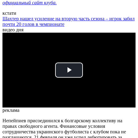
официальный сайт клуба.
кстати
Шахтер нашел усиление на вторую часть сезона – игрок забил
почти 20 голов в чемпионате
видео дня
Play
Video
реклама
Непейпиев присоединился к болгарскому коллективу на
правах свободного агента. Финансовые условия
сотрудничества украинского футболиста с клубом пока не
разглашаются. 21 февраля он уже успел дебютировать за