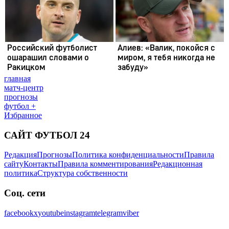
главная
матч-центр
прогнозы
футбол +
Избранное
САЙТ ФУТБОЛ 24
Редакция
Прогнозы
Политика конфиденциальности
Правила
сайту
Контакты
Правила комментирования
Редакционная
политика
Структура собственности
Соц. сети
facebook
x
youtube
instagram
telegram
viber