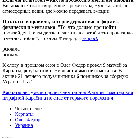
Возможно, что-то творческое – режиссура, музыка. Люблю
атмосферные вещи, где можно передавать эмоции.
Цитата или правило, которое держит вас в форме –
физически и ментально:
"То, что должно произойти –
произойдет. Но ты должен сделать все, чтобы это произошло
именно с тобой", – сказал Федор для
YeSport.
реклама
реклама
К слову, в прошлом сезоне Олег Федор провел 9 матчей за
Карпаты, результативными действиями не отметился. В
активе 21-летнего полузащитника 6 поединков за сборную
Украины U-21.
Карпаты не сумели одолеть чемпионов Англии – мастерский
штрафной Карабина не спас от горького поражения
Читайте еще
:
Карпаты
Олег Федор
Украина