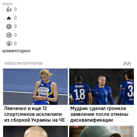
️👍
0
️🔥
0
️😄
0
️😢
0
️🤬
0
комментарии