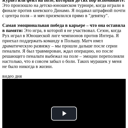
Курьез или фейл на поле, который до сих пор вспоминаете:
Это произошло на детско-юношеском турнире, когда играли в
финале против киевского Динамо. Я подавал штрафной почти
с центра поля – и мяч приземлился прямо в "девятку".
Самая эмоциональная победа в карьере – что она оставила
в памяти:
Это игра, в которой я не участвовал. Сезон, когда
Рух играл в Юношеской лиге чемпионов против Интера. Я
приехал поддержать команду в Польшу. Матч имел
драматическую развязку – мы прошли дальше после серии
пенальти. Я был травмирован, ждал операцию, но после
решающего пенальти выбежал на поле – эмоции переполняли
настолько, что я совсем забыл о боли. Таких мурашек у меня
не было никогда в жизни.
видео дня
Play