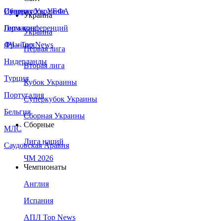
Сборная Украины
Италия
Суперкубок УЕФА
Украина
Германия
Лига конференций
Украина
Франция
ЛЧ - Top News
Первая лига
Нидерланды
Вторая лига
Турция
Кубок Украины
Португалия
Суперкубок Украины
Бельгия
Сборная Украины
Сборные
МЛС
Лига наций
Саудовская Аравия
ЧМ 2026
Чемпионаты
Англия
Испания
АПЛ Top News