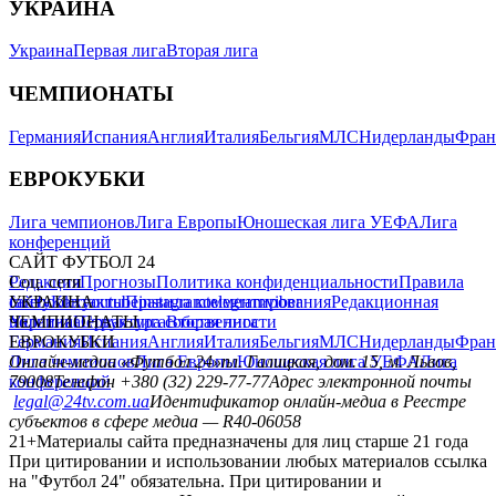
УКРАИНА
Украина
Первая лига
Вторая лига
ЧЕМПИОНАТЫ
Германия
Испания
Англия
Италия
Бельгия
МЛС
Нидерланды
Фран
ЕВРОКУБКИ
Лига чемпионов
Лига Европы
Юношеская лига УЕФА
Лига
конференций
САЙТ ФУТБОЛ 24
Редакция
Соц. сети
Прогнозы
Политика конфиденциальности
Правила
сайту
facebook
УКРАИНА
Контакты
x
youtube
Правила комментирования
instagram
telegram
viber
Редакционная
политика
Украина
ЧЕМПИОНАТЫ
Первая лига
Структура собственности
Вторая лига
Германия
ЕВРОКУБКИ
Испания
Англия
Италия
Бельгия
МЛС
Нидерланды
Фран
Лига чемпионов
Онлайн-медиа «Футбол 24»
Лига Европы
пл. Галицкая, дом. 15, м. Львов,
Юношеская лига УЕФА
Лига
конференций
79008
Телефон +380 (32) 229-77-77
Адрес электронной почты
legal@24tv.com.ua
Идентификатор онлайн-медиа в Реестре
субъектов в сфере медиа — R40-06058
21+
Материалы сайта предназначены для лиц старше 21 года
При цитировании и использовании любых материалов ссылка
на "Футбол 24" обязательна. При цитировании и