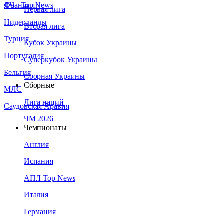
Франция
ЛЧ - Top News
Первая лига
Нидерланды
Вторая лига
Турция
Кубок Украины
Португалия
Суперкубок Украины
Бельгия
Сборная Украины
Сборные
МЛС
Лига наций
Саудовская Аравия
ЧМ 2026
Чемпионаты
Англия
Испания
АПЛ Top News
Италия
Германия