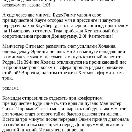
отскоком от газона. 1:0!
А еще через две минуты Буде-Глимт удвоил свое
преимущество! Хауге отобрал мяч в прессинге и запустил
передачу на ход Блумбергу, а тот завершил эпизод прострелом
на 11-метровую отметку. Туда прибежал Хег, который без
сопротивления прошил Доннарумму. 2:0! Фантастика!
Манчестер Сити мог размочить счет усилиями Холанда,
однако дела у Эрлинга не шли. На 35-й минуте нападающий
разминулся с мячом, не сумев замкнуть классный навес от
Родри. На 39-й же Холанд откликнулся на проникающий пас
и пробил метров с восьми – сфера прошла рядом с ближней
стойкой! Впрочем, на этом отрезке и Хег мог оформить хет-
трик.
реклама
Команды отправились отдыхать при комфортном
преимуществе Буде-Глимта, что вряд ли пугало Манчестер
Сити. "Горожане" легко могли вырвать победу в таком матче –
вот только старт второго тайма быстро развеял эти мысли.
Всего за три минуты после перерыва Эвьен принял диагональ
из глубины и оказался прямо перед Доннаруммой, вгатив в
дальний нижний. Итальянец парировал.