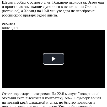
Шерки пробил с острого угла. Голкипер парировал. Затем еще
и произошло замыкание с углового в исполнении Оллина
(неточное), а Холанд на 10-й минуте едва не перебросил
российского вратаря Буде-Глимта.
реклама
видео дня
Play
Video
Ответ норвежцев шокировал. На 22-й минуте "полярники"
открыли счет, выскочив в контратаку 2-в-2. Блумберг вошел
на правый край штрафной и упал, но быстро поднялся и
подал на дальнюю штангу – а там Хег пробил головой с