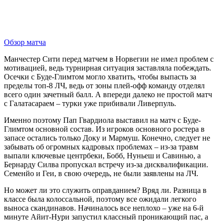
Обзор матча
Манчестер Сити перед матчем в Норвегии не имел проблем с
мотивацией, ведь турнирная ситуация заставляла побеждать.
Осечки с Буде-Глимтом могло хватить, чтобы выпасть за
пределы топ-8 ЛЧ, ведь от зоны плей-офф команду отделял
всего один зачетный балл. А впереди далеко не простой матч
с Галатасараем – турки уже прибивали Ливерпуль.
Именно поэтому Пап Гвардиола выставил на матч с Буде-
Глимтом основной состав. Из игроков основного ростера в
запасе остались только Доку и Мармуш. Конечно, следует не
забывать об огромных кадровых проблемах – из-за травм
выпали ключевые центрбеки, Бобб, Нуньеш и Савинью, а
Бернарду Силва пропускал встречу из-за дисквалификации.
Семенйо и Геи, в свою очередь, не были заявлены на ЛЧ.
Но может ли это служить оправданием? Вряд ли. Разница в
классе была колоссальной, поэтому все ожидали легкого
выноса скандинавов. Начиналось все неплохо – уже на 6-й
минуте Айит-Нури запустил классный проникающий пас, а