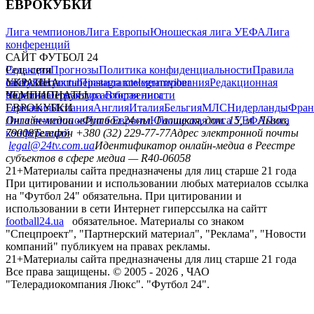
ЕВРОКУБКИ
Лига чемпионов
Лига Европы
Юношеская лига УЕФА
Лига
конференций
САЙТ ФУТБОЛ 24
Редакция
Соц. сети
Прогнозы
Политика конфиденциальности
Правила
сайту
facebook
УКРАИНА
Контакты
x
youtube
Правила комментирования
instagram
telegram
viber
Редакционная
политика
Украина
ЧЕМПИОНАТЫ
Первая лига
Структура собственности
Вторая лига
Германия
ЕВРОКУБКИ
Испания
Англия
Италия
Бельгия
МЛС
Нидерланды
Фран
Лига чемпионов
Онлайн-медиа «Футбол 24»
Лига Европы
пл. Галицкая, дом. 15, м. Львов,
Юношеская лига УЕФА
Лига
конференций
79008
Телефон +380 (32) 229-77-77
Адрес электронной почты
legal@24tv.com.ua
Идентификатор онлайн-медиа в Реестре
субъектов в сфере медиа — R40-06058
21+
Материалы сайта предназначены для лиц старше 21 года
При цитировании и использовании любых материалов ссылка
на "Футбол 24" обязательна. При цитировании и
использовании в сети Интернет гиперссылка на сайтт
football24.ua
обязательное. Материалы со знаком
"Спецпроект", "Партнерский материал", "Реклама", "Новости
компаний" публикуем на правах рекламы.
21+
Материалы сайта предназначены для лиц старше 21 года
Все права защищены. © 2005 -
2026
, ЧАО
"Телерадиокомпания Люкс". "Футбол 24".