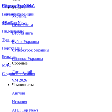
Сборная Украины
Италия
Суперкубок УЕФА
Украина
Германия
Лига конференций
Украина
Франция
ЛЧ - Top News
Первая лига
Нидерланды
Вторая лига
Турция
Кубок Украины
Португалия
Суперкубок Украины
Бельгия
Сборная Украины
Сборные
МЛС
Лига наций
Саудовская Аравия
ЧМ 2026
Чемпионаты
Англия
Испания
АПЛ Top News