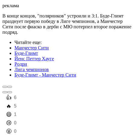
реклама
В конце концов, "полярников" устроили и 3:1. Буде-Глимт
празднует первую победу в Лиге чемпионов, а Манчестер
Сити после фиаско в дерби с МЮ потерпел второе поражение
подряд.
Читайте еще
:
Манчестер Сити
Буде-Глимт
Йенс Петтер Хауге
Родри
Лига чемпионов
Буде-Глимт - Манчестер Сити
️👍
6
️🔥
5
️😄
1
️😢
0
️🤬
0