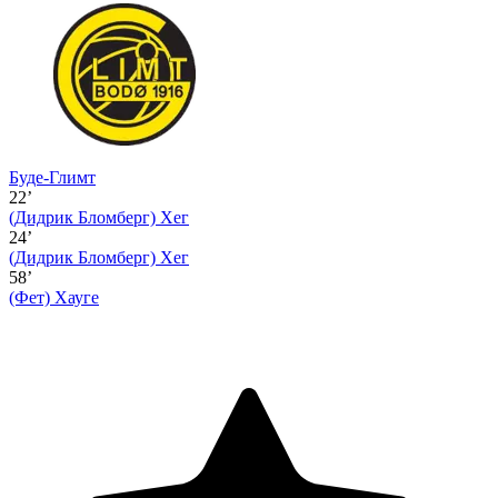
Буде-Глимт
22’
(Дидрик Бломберг)
Хег
24’
(Дидрик Бломберг)
Хег
58’
(Фет)
Хауге