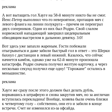
реклама
А вот вытащить гол Хауге на 58-й минуте никто бы не смог.
Йенс-Петер выполнил что-то невероятное, протащив мяч с
левого фланга на линии полукруга – причем он переиграл
двух соперников. Один из них был Родри. Свой слалом
норвежский нападающий завершил шедевральным
обводящим выстрелом в дальнюю девятку. 3:0!
Вот здесь уже запахло жареным. Гости побежали
отыгрываться и даже забили быстрый гол в ответ – это Шерки
бахнул с дистанции в левый нижний. Казалось, что сейчас
начнется камбэк, однако уже на 62-й минуте произошла
катастрофа. Родри сначала получил желтую карточку, а через
несколько секунд получил еще одну! "Горожане" остались в
меньшинстве.
реклама
Хауге же сразу после этого должен был делать дубль,
ворвавшись в штрафную и снова закрутив мяч, но за англичан
вступилась перекладина! Вообще, хозяева были очень близки
к четвертому голу – собственно, они его и забили в конце
встречи. Счет не изменился из-за офсайда.