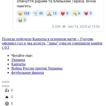
Полесье победило Карпаты в огненном матче – Гуцуляк
оформил гол и два ассиста, "львы" едва не совершили камбэк
с 0:3
Читайте еще
:
Украина
Карпаты
Война России против Украины
футбольные фанаты
️👍
0
️🔥
0
️😄
0