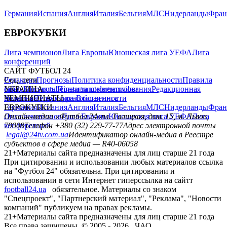
Германия
Испания
Англия
Италия
Бельгия
МЛС
Нидерланды
Фран
ЕВРОКУБКИ
Лига чемпионов
Лига Европы
Юношеская лига УЕФА
Лига
конференций
САЙТ ФУТБОЛ 24
Редакция
Соц. сети
Прогнозы
Политика конфиденциальности
Правила
сайту
facebook
УКРАИНА
Контакты
x
youtube
Правила комментирования
instagram
telegram
viber
Редакционная
политика
Украина
ЧЕМПИОНАТЫ
Первая лига
Структура собственности
Вторая лига
Германия
ЕВРОКУБКИ
Испания
Англия
Италия
Бельгия
МЛС
Нидерланды
Фран
Лига чемпионов
Онлайн-медиа «Футбол 24»
Лига Европы
пл. Галицкая, дом. 15, м. Львов,
Юношеская лига УЕФА
Лига
конференций
79008
Телефон +380 (32) 229-77-77
Адрес электронной почты
legal@24tv.com.ua
Идентификатор онлайн-медиа в Реестре
субъектов в сфере медиа — R40-06058
21+
Материалы сайта предназначены для лиц старше 21 года
При цитировании и использовании любых материалов ссылка
на "Футбол 24" обязательна. При цитировании и
использовании в сети Интернет гиперссылка на сайтт
football24.ua
обязательное. Материалы со знаком
"Спецпроект", "Партнерский материал", "Реклама", "Новости
компаний" публикуем на правах рекламы.
21+
Материалы сайта предназначены для лиц старше 21 года
Все права защищены. © 2005 -
2026
, ЧАО