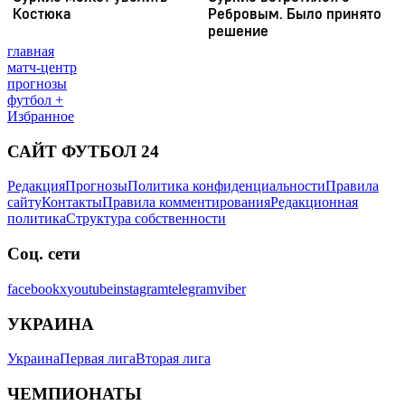
главная
матч-центр
прогнозы
футбол +
Избранное
САЙТ ФУТБОЛ 24
Редакция
Прогнозы
Политика конфиденциальности
Правила
сайту
Контакты
Правила комментирования
Редакционная
политика
Структура собственности
Соц. сети
facebook
x
youtube
instagram
telegram
viber
УКРАИНА
Украина
Первая лига
Вторая лига
ЧЕМПИОНАТЫ