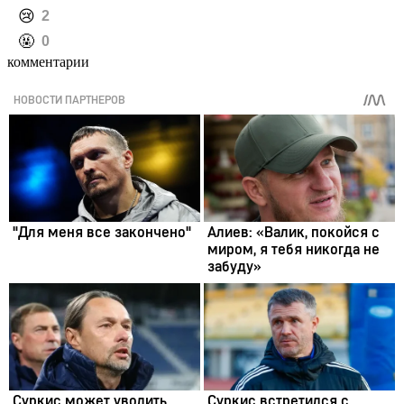
️😢
2
️🤬
0
комментарии