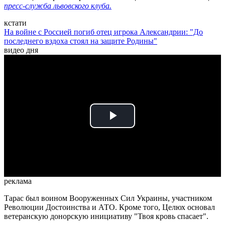
пресс-служба львовского клуба.
кстати
На войне с Россией погиб отец игрока Александрии: "До
последнего вздоха стоял на защите Родины"
видео дня
Play
Video
реклама
Тарас был воином Вооруженных Сил Украины, участником
Революции Достоинства и АТО. Кроме того, Целюх основал
ветеранскую донорскую инициативу "Твоя кровь спасает".