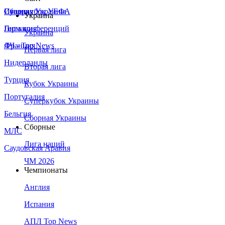
Сборная Украины
Италия
Суперкубок УЕФА
Украина
Германия
Лига конференций
Украина
Франция
ЛЧ - Top News
Первая лига
Нидерланды
Вторая лига
Турция
Кубок Украины
Португалия
Суперкубок Украины
Бельгия
Сборная Украины
Сборные
МЛС
Лига наций
Саудовская Аравия
ЧМ 2026
Чемпионаты
Англия
Испания
АПЛ Top News