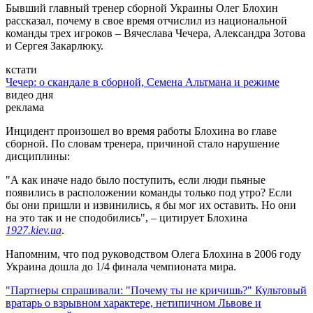
Бывший главный тренер сборной Украины Олег Блохин
рассказал, почему в свое время отчислил из национальной
команды трех игроков – Вячеслава Чечера, Александра Зотова
и Сергея Закарлюку.
кстати
Чечер: о скандале в сборной, Семена Альтмана и режиме
видео дня
реклама
Инцидент произошел во время работы Блохина во главе
сборной. По словам тренера, причиной стало нарушение
дисциплины:
"А как иначе надо было поступить, если люди пьяные
появились в расположении команды только под утро? Если
бы они пришли и извинились, я бы мог их оставить. Но они
на это так и не сподобились", – цитирует Блохина
1927.kiev.ua
.
Напомним, что под руководством Олега Блохина в 2006 году
Украина дошла до 1/4 финала чемпионата мира.
"Партнеры спрашивали: "Почему ты не кричишь?" Культовый
вратарь о взрывном характере, нетипичном Львове и