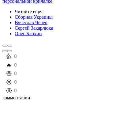
персональной кричалке
Читайте еще
:
Сборная Украины
Вячеслав Чечер
Сергей Закарлюка
Олег Блохин
️👍
0
️🔥
0
️😄
0
️😢
0
️🤬
0
комментарии