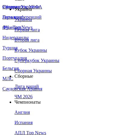
Сборная Украины
Италия
Суперкубок УЕФА
Украина
Германия
Лига конференций
Украина
Франция
ЛЧ - Top News
Первая лига
Нидерланды
Вторая лига
Турция
Кубок Украины
Португалия
Суперкубок Украины
Бельгия
Сборная Украины
Сборные
МЛС
Лига наций
Саудовская Аравия
ЧМ 2026
Чемпионаты
Англия
Испания
АПЛ Top News