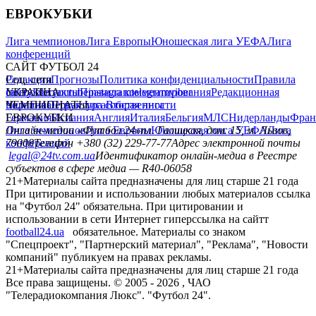
ЕВРОКУБКИ
Лига чемпионов
Лига Европы
Юношеская лига УЕФА
Лига
конференций
САЙТ ФУТБОЛ 24
Редакция
Соц. сети
Прогнозы
Политика конфиденциальности
Правила
сайту
facebook
УКРАИНА
Контакты
x
youtube
Правила комментирования
instagram
telegram
viber
Редакционная
политика
Украина
ЧЕМПИОНАТЫ
Первая лига
Структура собственности
Вторая лига
Германия
ЕВРОКУБКИ
Испания
Англия
Италия
Бельгия
МЛС
Нидерланды
Фран
Лига чемпионов
Онлайн-медиа «Футбол 24»
Лига Европы
пл. Галицкая, дом. 15, м. Львов,
Юношеская лига УЕФА
Лига
конференций
79008
Телефон +380 (32) 229-77-77
Адрес электронной почты
legal@24tv.com.ua
Идентификатор онлайн-медиа в Реестре
субъектов в сфере медиа — R40-06058
21+
Материалы сайта предназначены для лиц старше 21 года
При цитировании и использовании любых материалов ссылка
на "Футбол 24" обязательна. При цитировании и
использовании в сети Интернет гиперссылка на сайтт
football24.ua
обязательное. Материалы со знаком
"Спецпроект", "Партнерский материал", "Реклама", "Новости
компаний" публикуем на правах рекламы.
21+
Материалы сайта предназначены для лиц старше 21 года
Все права защищены. © 2005 -
2026
, ЧАО
"Телерадиокомпания Люкс". "Футбол 24".