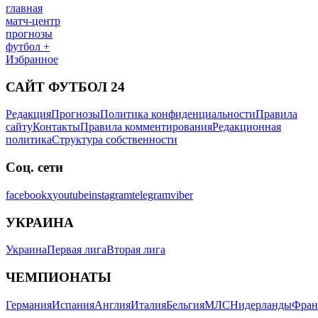
главная
матч-центр
прогнозы
футбол +
Избранное
САЙТ ФУТБОЛ 24
Редакция
Прогнозы
Политика конфиденциальности
Правила
сайту
Контакты
Правила комментирования
Редакционная
политика
Структура собственности
Соц. сети
facebook
x
youtube
instagram
telegram
viber
УКРАИНА
Украина
Первая лига
Вторая лига
ЧЕМПИОНАТЫ
Германия
Испания
Англия
Италия
Бельгия
МЛС
Нидерланды
Фран