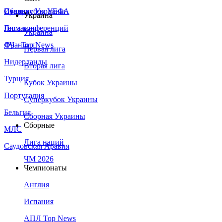
Сборная Украины
Италия
Суперкубок УЕФА
Украина
Германия
Лига конференций
Украина
Франция
ЛЧ - Top News
Первая лига
Нидерланды
Вторая лига
Турция
Кубок Украины
Португалия
Суперкубок Украины
Бельгия
Сборная Украины
Сборные
МЛС
Лига наций
Саудовская Аравия
ЧМ 2026
Чемпионаты
Англия
Испания
АПЛ Top News