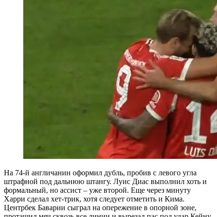
На 74-й англичанин оформил дубль, пробив с левого угла
штрафной под дальнюю штангу. Луис Диас выполнил хоть и
формальный, но ассист – уже второй. Еще через минуту
Харри сделал хет-трик, хотя следует отметить и Кима.
Центрбек Баварии сыграл на опережение в опорной зоне,
протащил мяч сквозь все линии и вырезал пас под удар Кейну