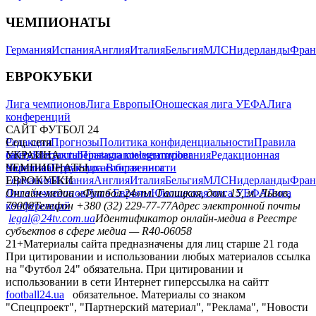
ЧЕМПИОНАТЫ
Германия
Испания
Англия
Италия
Бельгия
МЛС
Нидерланды
Фран
ЕВРОКУБКИ
Лига чемпионов
Лига Европы
Юношеская лига УЕФА
Лига
конференций
САЙТ ФУТБОЛ 24
Редакция
Соц. сети
Прогнозы
Политика конфиденциальности
Правила
сайту
facebook
УКРАИНА
Контакты
x
youtube
Правила комментирования
instagram
telegram
viber
Редакционная
политика
Украина
ЧЕМПИОНАТЫ
Первая лига
Структура собственности
Вторая лига
Германия
ЕВРОКУБКИ
Испания
Англия
Италия
Бельгия
МЛС
Нидерланды
Фран
Лига чемпионов
Онлайн-медиа «Футбол 24»
Лига Европы
пл. Галицкая, дом. 15, м. Львов,
Юношеская лига УЕФА
Лига
конференций
79008
Телефон +380 (32) 229-77-77
Адрес электронной почты
legal@24tv.com.ua
Идентификатор онлайн-медиа в Реестре
субъектов в сфере медиа — R40-06058
21+
Материалы сайта предназначены для лиц старше 21 года
При цитировании и использовании любых материалов ссылка
на "Футбол 24" обязательна. При цитировании и
использовании в сети Интернет гиперссылка на сайтт
football24.ua
обязательное. Материалы со знаком
"Спецпроект", "Партнерский материал", "Реклама", "Новости