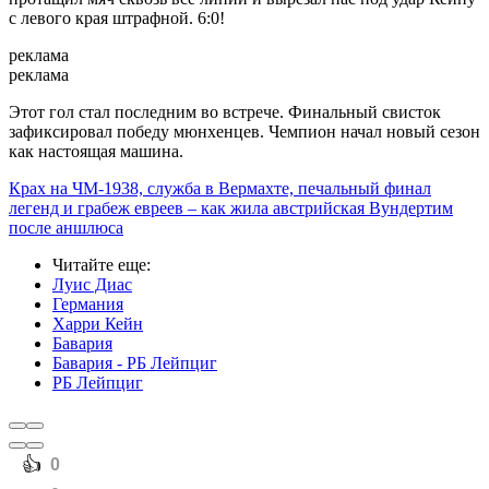
с левого края штрафной. 6:0!
реклама
реклама
Этот гол стал последним во встрече. Финальный свисток
зафиксировал победу мюнхенцев. Чемпион начал новый сезон
как настоящая машина.
Крах на ЧМ-1938, служба в Вермахте, печальный финал
легенд и грабеж евреев – как жила австрийская Вундертим
после аншлюса
Читайте еще
:
Луис Диас
Германия
Харри Кейн
Бавария
Бавария - РБ Лейпциг
РБ Лейпциг
️👍
0