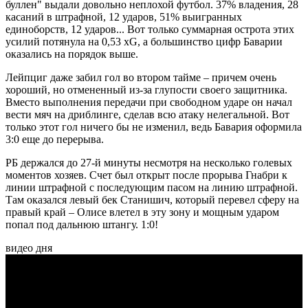
буллен" выдали довольно неплохой футбол. 37% владения, 28
касаний в штрафной, 12 ударов, 51% выигранных
единоборств, 12 ударов... Вот только суммарная острота этих
усилий потянула на 0,53 xG, а большинство цифр Баварии
оказались на порядок выше.
Лейпциг даже забил гол во втором тайме – причем очень
хороший, но отмененный из-за глупости своего защитника.
Вместо выполнения передачи при свободном ударе он начал
вести мяч на дриблинге, сделав всю атаку нелегальной. Вот
только этот гол ничего бы не изменил, ведь Бавария оформила
3:0 еще до перерыва.
РБ держался до 27-й минуты несмотря на несколько голевых
моментов хозяев. Счет был открыт после прорыва Гнабри к
линии штрафной с последующим пасом на линию штрафной.
Там оказался левый бек Станишич, который перевел сферу на
правый край – Олисе влетел в эту зону и мощным ударом
попал под дальнюю штангу. 1:0!
видео дня