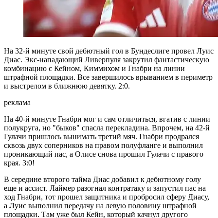
На 32-й минуте свой дебютный гол в Бундеслиге провел Луис
Диас. Экс-нападающий Ливерпуля закрутил фантастическую
комбинацию с Кейном, Киммихом и Гнабри на линии
штрафной площадки. Все завершилось врыванием в периметр
и выстрелом в ближнюю девятку. 2:0.
реклама
На 40-й минуте Гнабри мог и сам отличиться, вгатив с линии
полукруга, но "быков" спасла перекладина. Впрочем, на 42-й
Гулачи пришлось вынимать третий мяч. Гнабри продрался
сквозь двух соперников на правом полуфланге и выполнил
проникающий пас, а Олисе снова прошил Гулачи с правого
края. 3:0!
В середине второго тайма Диас добавил к дебютному голу
еще и ассист. Лаймер разогнал контратаку и запустил пас на
ход Гнабри, тот прошел защитника и пробросил сферу Диасу,
а Луис выполнил передачу на левую половину штрафной
площадки. Там уже был Кейн, который качнул другого