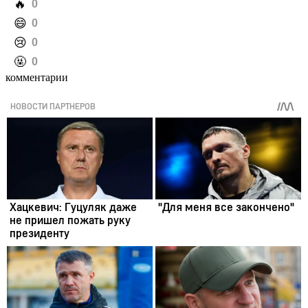
️🔥
0
️😄
0
️😢
0
️🤬
0
комментарии