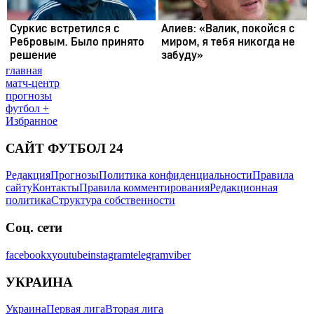
главная
матч-центр
прогнозы
футбол +
Избранное
САЙТ ФУТБОЛ 24
Редакция
Прогнозы
Политика конфиденциальности
Правила
сайту
Контакты
Правила комментирования
Редакционная
политика
Структура собственности
Соц. сети
facebook
x
youtube
instagram
telegram
viber
УКРАИНА
Украина
Первая лига
Вторая лига