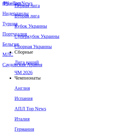
Франция
ЛЧ - Top News
Первая лига
Нидерланды
Вторая лига
Турция
Кубок Украины
Португалия
Суперкубок Украины
Бельгия
Сборная Украины
Сборные
МЛС
Лига наций
Саудовская Аравия
ЧМ 2026
Чемпионаты
Англия
Испания
АПЛ Top News
Италия
Германия