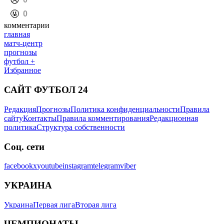
️😢
️🤬
0
комментарии
главная
матч-центр
прогнозы
футбол +
Избранное
САЙТ ФУТБОЛ 24
Редакция
Прогнозы
Политика конфиденциальности
Правила
сайту
Контакты
Правила комментирования
Редакционная
политика
Структура собственности
Соц. сети
facebook
x
youtube
instagram
telegram
viber
УКРАИНА
Украина
Первая лига
Вторая лига
ЧЕМПИОНАТЫ