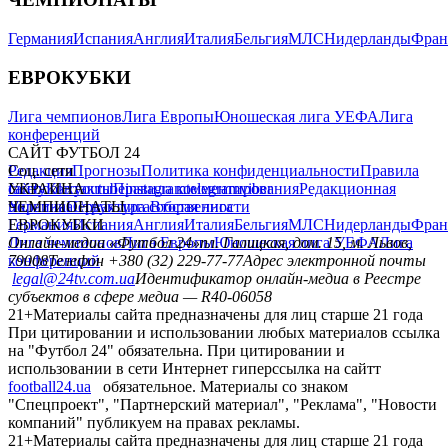
Германия
Испания
Англия
Италия
Бельгия
МЛС
Нидерланды
Фран
ЕВРОКУБКИ
Лига чемпионов
Лига Европы
Юношеская лига УЕФА
Лига
конференций
САЙТ ФУТБОЛ 24
Редакция
Соц. сети
Прогнозы
Политика конфиденциальности
Правила
сайту
facebook
УКРАИНА
Контакты
x
youtube
Правила комментирования
instagram
telegram
viber
Редакционная
политика
Украина
ЧЕМПИОНАТЫ
Первая лига
Структура собственности
Вторая лига
Германия
ЕВРОКУБКИ
Испания
Англия
Италия
Бельгия
МЛС
Нидерланды
Фран
Лига чемпионов
Онлайн-медиа «Футбол 24»
Лига Европы
пл. Галицкая, дом. 15, м. Львов,
Юношеская лига УЕФА
Лига
конференций
79008
Телефон +380 (32) 229-77-77
Адрес электронной почты
legal@24tv.com.ua
Идентификатор онлайн-медиа в Реестре
субъектов в сфере медиа — R40-06058
21+
Материалы сайта предназначены для лиц старше 21 года
При цитировании и использовании любых материалов ссылка
на "Футбол 24" обязательна. При цитировании и
использовании в сети Интернет гиперссылка на сайтт
football24.ua
обязательное. Материалы со знаком
"Спецпроект", "Партнерский материал", "Реклама", "Новости
компаний" публикуем на правах рекламы.
21+
Материалы сайта предназначены для лиц старше 21 года