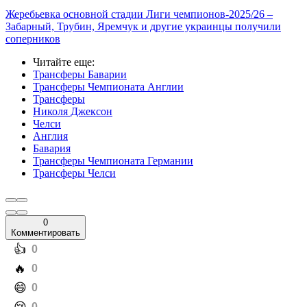
Жеребьевка основной стадии Лиги чемпионов-2025/26 –
Забарный, Трубин, Яремчук и другие украинцы получили
соперников
Читайте еще
:
Трансферы Баварии
Трансферы Чемпионата Англии
Трансферы
Николя Джексон
Челси
Англия
Бавария
Трансферы Чемпионата Германии
Трансферы Челси
0
Комментировать
️👍
0
️🔥
0
️😄
0
0