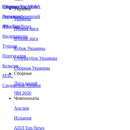
Сборная Украины
Италия
Суперкубок УЕФА
Украина
Германия
Лига конференций
Украина
Франция
ЛЧ - Top News
Первая лига
Нидерланды
Вторая лига
Турция
Кубок Украины
Португалия
Суперкубок Украины
Бельгия
Сборная Украины
Сборные
МЛС
Лига наций
Саудовская Аравия
ЧМ 2026
Чемпионаты
Англия
Испания
АПЛ Top News