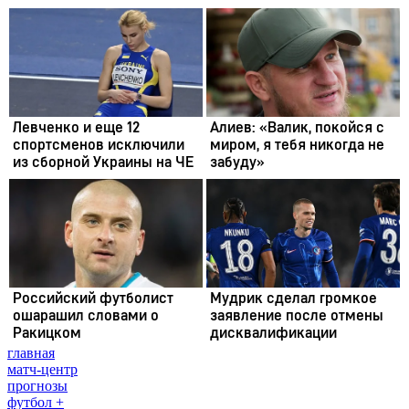
главная
матч-центр
прогнозы
футбол +