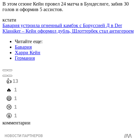
В этом сезоне Кейн провел 24 матча в Бундеслиге, забив 30
голов и оформив 5 ассистов.
кстати
Бавария устроила огненный камбэк с Боруссией Д в Der
Klassiker – Кейн оформил дубль, Шлоттербек стал антигероем
Читайте еще
:
Бавария
Харри Кейн
Германия
️👍
13
️🔥
1
️😄
1
️😢
1
️🤬
1
комментарии