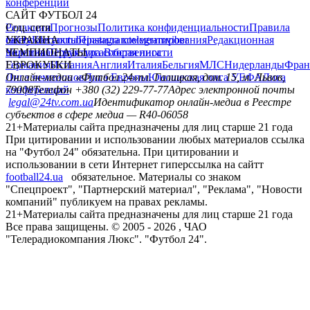
конференций
САЙТ ФУТБОЛ 24
Редакция
Соц. сети
Прогнозы
Политика конфиденциальности
Правила
сайту
facebook
УКРАИНА
Контакты
x
youtube
Правила комментирования
instagram
telegram
viber
Редакционная
политика
Украина
ЧЕМПИОНАТЫ
Первая лига
Структура собственности
Вторая лига
Германия
ЕВРОКУБКИ
Испания
Англия
Италия
Бельгия
МЛС
Нидерланды
Фран
Лига чемпионов
Онлайн-медиа «Футбол 24»
Лига Европы
пл. Галицкая, дом. 15, м. Львов,
Юношеская лига УЕФА
Лига
конференций
79008
Телефон +380 (32) 229-77-77
Адрес электронной почты
legal@24tv.com.ua
Идентификатор онлайн-медиа в Реестре
субъектов в сфере медиа — R40-06058
21+
Материалы сайта предназначены для лиц старше 21 года
При цитировании и использовании любых материалов ссылка
на "Футбол 24" обязательна. При цитировании и
использовании в сети Интернет гиперссылка на сайтт
football24.ua
обязательное. Материалы со знаком
"Спецпроект", "Партнерский материал", "Реклама", "Новости
компаний" публикуем на правах рекламы.
21+
Материалы сайта предназначены для лиц старше 21 года
Все права защищены. © 2005 -
2026
, ЧАО
"Телерадиокомпания Люкс". "Футбол 24".