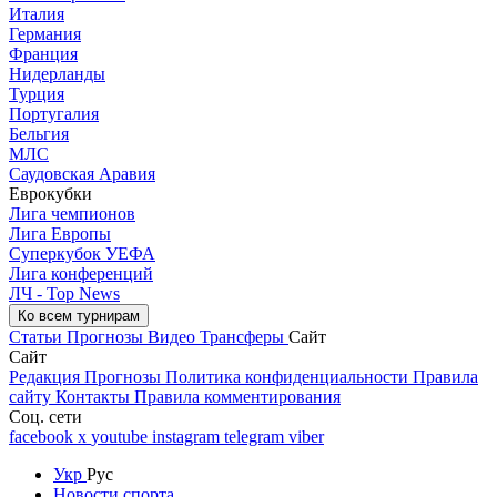
Италия
Германия
Франция
Нидерланды
Турция
Португалия
Бельгия
МЛС
Саудовская Аравия
Еврокубки
Лига чемпионов
Лига Европы
Суперкубок УЕФА
Лига конференций
ЛЧ - Top News
Ко всем турнирам
Статьи
Прогнозы
Видео
Трансферы
Сайт
Сайт
Редакция
Прогнозы
Политика конфиденциальности
Правила
сайту
Контакты
Правила комментирования
Соц. сети
facebook
x
youtube
instagram
telegram
viber
Укр
Рус
Новости спорта