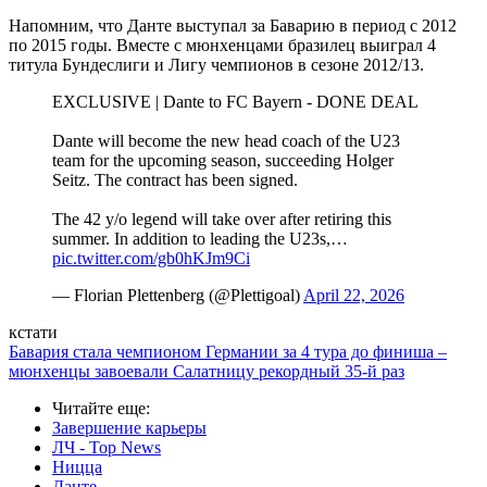
Напомним, что Данте выступал за Баварию в период с 2012
по 2015 годы. Вместе с мюнхенцами бразилец выиграл 4
титула Бундеслиги и Лигу чемпионов в сезоне 2012/13.
EXCLUSIVE | Dante to FC Bayern - DONE DEAL ️
Dante will become the new head coach of the U23
team for the upcoming season, succeeding Holger
Seitz. The contract has been signed.
The 42 y/o legend will take over after retiring this
summer. In addition to leading the U23s,…
pic.twitter.com/gb0hKJm9Ci
— Florian Plettenberg (@Plettigoal)
April 22, 2026
кстати
Бавария стала чемпионом Германии за 4 тура до финиша –
мюнхенцы завоевали Салатницу рекордный 35-й раз
Читайте еще
:
Завершение карьеры
ЛЧ - Top News
Ницца
Данте