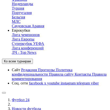
Нидерланды
Турция
Португалия
Бельгия
МЛС
Саудовская Аравия
Еврокубки
Лига чемпионов
Лига Европы
Суперкубок УЕФА
Лига конференций
ЛЧ - Top News
Ко всем турнирам
Сайт
Редакция
Прогнозы
Политика
конфиденциальности
Правила сайту
Контакты
Правила
комментирования
Соц. сети
facebook
x
youtube
instagram
telegram
viber
Футбол 24
Новости футбола