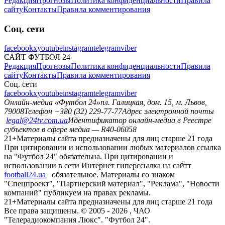
Редакция
Прогнозы
Политика конфиденциальности
Правила
сайту
Контакты
Правила комментирования
Соц. сети
facebook
x
youtube
instagram
telegram
viber
САЙТ ФУТБОЛ 24
Редакция
Прогнозы
Политика конфиденциальности
Правила
сайту
Контакты
Правила комментирования
Соц. сети
facebook
x
youtube
instagram
telegram
viber
Онлайн-медиа «Футбол 24»
пл. Галицкая, дом. 15, м. Львов,
79008
Телефон +380 (32) 229-77-77
Адрес электронной почты
legal@24tv.com.ua
Идентификатор онлайн-медиа в Реестре
субъектов в сфере медиа — R40-06058
21+
Материалы сайта предназначены для лиц старше 21 года
При цитировании и использовании любых материалов ссылка
на "Футбол 24" обязательна. При цитировании и
использовании в сети Интернет гиперссылка на сайтт
football24.ua
обязательное. Материалы со знаком
"Спецпроект", "Партнерский материал", "Реклама", "Новости
компаний" публикуем на правах рекламы.
21+
Материалы сайта предназначены для лиц старше 21 года
Все права защищены. © 2005 -
2026
, ЧАО
"Телерадиокомпания Люкс". "Футбол 24".