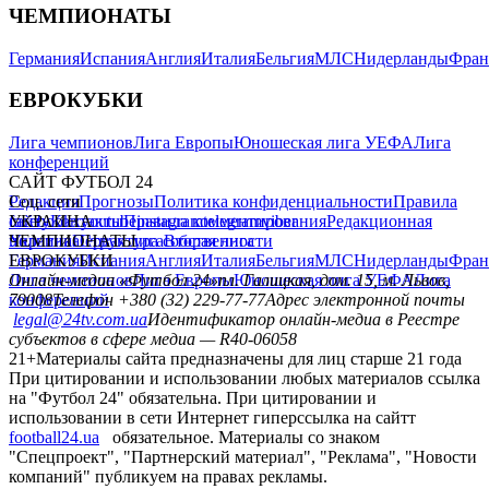
ЧЕМПИОНАТЫ
Германия
Испания
Англия
Италия
Бельгия
МЛС
Нидерланды
Фран
ЕВРОКУБКИ
Лига чемпионов
Лига Европы
Юношеская лига УЕФА
Лига
конференций
САЙТ ФУТБОЛ 24
Редакция
Соц. сети
Прогнозы
Политика конфиденциальности
Правила
сайту
facebook
УКРАИНА
Контакты
x
youtube
Правила комментирования
instagram
telegram
viber
Редакционная
политика
Украина
ЧЕМПИОНАТЫ
Первая лига
Структура собственности
Вторая лига
Германия
ЕВРОКУБКИ
Испания
Англия
Италия
Бельгия
МЛС
Нидерланды
Фран
Лига чемпионов
Онлайн-медиа «Футбол 24»
Лига Европы
пл. Галицкая, дом. 15, м. Львов,
Юношеская лига УЕФА
Лига
конференций
79008
Телефон +380 (32) 229-77-77
Адрес электронной почты
legal@24tv.com.ua
Идентификатор онлайн-медиа в Реестре
субъектов в сфере медиа — R40-06058
21+
Материалы сайта предназначены для лиц старше 21 года
При цитировании и использовании любых материалов ссылка
на "Футбол 24" обязательна. При цитировании и
использовании в сети Интернет гиперссылка на сайтт
football24.ua
обязательное. Материалы со знаком
"Спецпроект", "Партнерский материал", "Реклама", "Новости
компаний" публикуем на правах рекламы.