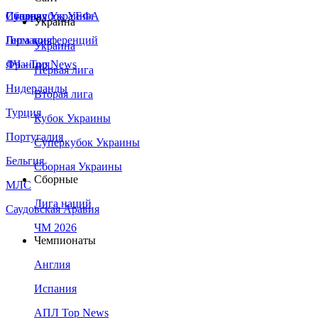
Сборная Украины
Италия
Суперкубок УЕФА
Украина
Германия
Лига конференций
Украина
Франция
ЛЧ - Top News
Первая лига
Нидерланды
Вторая лига
Турция
Кубок Украины
Португалия
Суперкубок Украины
Бельгия
Сборная Украины
Сборные
МЛС
Лига наций
Саудовская Аравия
ЧМ 2026
Чемпионаты
Англия
Испания
АПЛ Top News