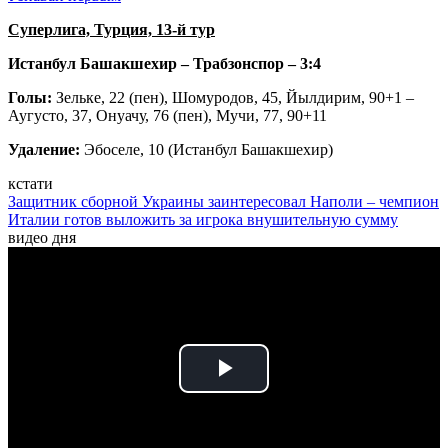
Суперлига, Турция, 13-й тур
Истанбул Башакшехир – Трабзонспор – 3:4
Голы:
Зельке, 22 (пен), Шомуродов, 45, Йылдирим, 90+1 –
Аугусто, 37, Онуачу, 76 (пен), Мучи, 77, 90+11
Удаление:
Эбоселе, 10 (Истанбул Башакшехир)
кстати
Защитник сборной Украины заинтересовал Наполи – чемпион
Италии готов выложить за игрока внушительную сумму
видео дня
Play
Video