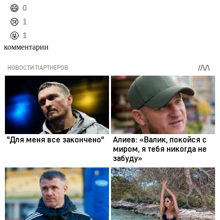
️😄
0
️😢
1
️🤬
1
комментарии