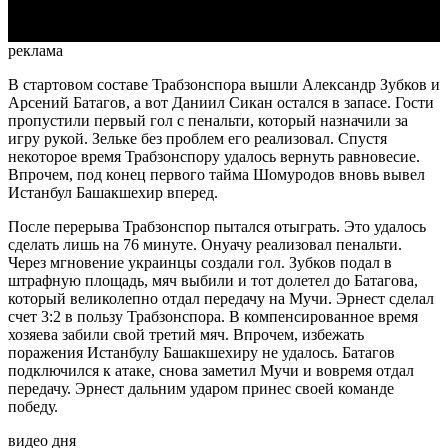
реклама
В стартовом составе Трабзонспора вышли Александр Зубков и
Арсений Батагов, а вот Даниил Сикан остался в запасе. Гости
пропустили первый гол с пенальти, который назначили за
игру рукой. Зельке без проблем его реализовал. Спустя
некоторое время Трабзонспору удалось вернуть равновесие.
Впрочем, под конец первого тайма Шомуродов вновь вывел
Истанбул Башакшехир вперед.
После перерыва Трабзонспор пытался отыграть. Это удалось
сделать лишь на 76 минуте. Онуачу реализовал пенальти.
Через мгновение украинцы создали гол. Зубков подал в
штрафную площадь, мяч выбили и тот долетел до Батагова,
который великолепно отдал передачу на Мучи. Эрнест сделал
счет 3:2 в пользу Трабзонспора. В компенсированное время
хозяева забили свой третий мяч. Впрочем, избежать
поражения Истанбулу Башакшехиру не удалось. Батагов
подключился к атаке, снова заметил Мучи и вовремя отдал
передачу. Эрнест дальним ударом принес своей команде
победу.
видео дня