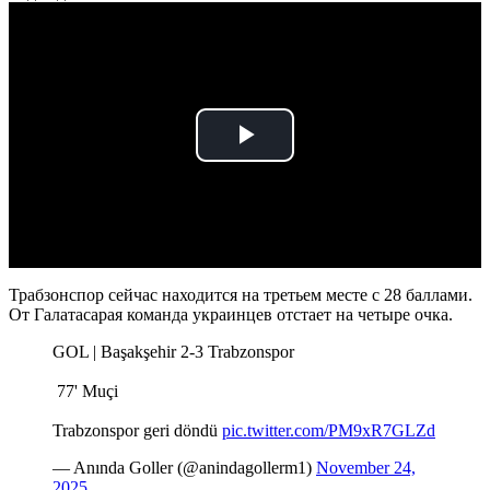
Play
Video
Трабзонспор сейчас находится на третьем месте с 28 баллами.
От Галатасарая команда украинцев отстает на четыре очка.
GOL | Başakşehir 2-3 Trabzonspor
️ 77' Muçi
Trabzonspor geri döndü
pic.twitter.com/PM9xR7GLZd
— Anında Goller (@anindagollerm1)
November 24,
2025