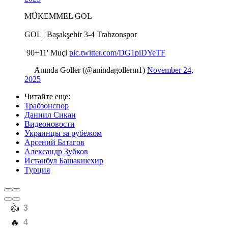
MÜKEMMEL GOL
GOL | Başakşehir 3-4 Trabzonspor
️ 90+11' Muçi
pic.twitter.com/DG1piDYeTF
— Anında Goller (@anindagollerm1)
November 24,
2025
Читайте еще
:
Трабзонспор
Даниил Сикан
Видеоновости
Украинцы за рубежом
Арсений Батагов
Александр Зубков
Истанбул Башакшехир
Турция
️👍
3
️🔥
4