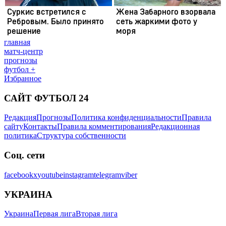
главная
матч-центр
прогнозы
футбол +
Избранное
САЙТ ФУТБОЛ 24
Редакция
Прогнозы
Политика конфиденциальности
Правила
сайту
Контакты
Правила комментирования
Редакционная
политика
Структура собственности
Соц. сети
facebook
x
youtube
instagram
telegram
viber
УКРАИНА
Украина
Первая лига
Вторая лига