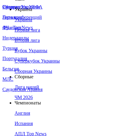
Сборная Украины
Италия
Суперкубок УЕФА
Украина
Германия
Лига конференций
Украина
Франция
ЛЧ - Top News
Первая лига
Нидерланды
Вторая лига
Турция
Кубок Украины
Португалия
Суперкубок Украины
Бельгия
Сборная Украины
Сборные
МЛС
Лига наций
Саудовская Аравия
ЧМ 2026
Чемпионаты
Англия
Испания
АПЛ Top News