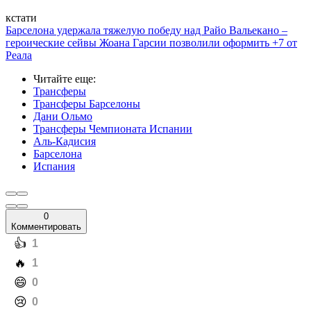
кстати
Барселона удержала тяжелую победу над Райо Вальекано –
героические сейвы Жоана Гарсии позволили оформить +7 от
Реала
Читайте еще
:
Трансферы
Трансферы Барселоны
Дани Ольмо
Трансферы Чемпионата Испании
Аль-Кадисия
Барселона
Испания
0
Комментировать
️👍
1
️🔥
1
️😄
0
️😢
0