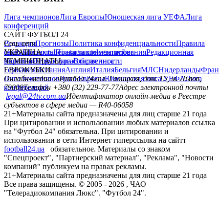
Лига чемпионов
Лига Европы
Юношеская лига УЕФА
Лига
конференций
САЙТ ФУТБОЛ 24
Редакция
Соц. сети
Прогнозы
Политика конфиденциальности
Правила
сайту
facebook
УКРАИНА
Контакты
x
youtube
Правила комментирования
instagram
telegram
viber
Редакционная
политика
Украина
ЧЕМПИОНАТЫ
Первая лига
Структура собственности
Вторая лига
Германия
ЕВРОКУБКИ
Испания
Англия
Италия
Бельгия
МЛС
Нидерланды
Фран
Лига чемпионов
Онлайн-медиа «Футбол 24»
Лига Европы
пл. Галицкая, дом. 15, м. Львов,
Юношеская лига УЕФА
Лига
конференций
79008
Телефон +380 (32) 229-77-77
Адрес электронной почты
legal@24tv.com.ua
Идентификатор онлайн-медиа в Реестре
субъектов в сфере медиа — R40-06058
21+
Материалы сайта предназначены для лиц старше 21 года
При цитировании и использовании любых материалов ссылка
на "Футбол 24" обязательна. При цитировании и
использовании в сети Интернет гиперссылка на сайтт
football24.ua
обязательное. Материалы со знаком
"Спецпроект", "Партнерский материал", "Реклама", "Новости
компаний" публикуем на правах рекламы.
21+
Материалы сайта предназначены для лиц старше 21 года
Все права защищены. © 2005 -
2026
, ЧАО
"Телерадиокомпания Люкс". "Футбол 24".