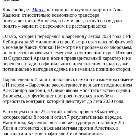
Как сообщает
Marca
, каталонцы получили запрос от Аль-
Кадисии относительно возможного трансфера
полузащитника. Впрочем, и сам игрок, и клуб сразу дали
понять – вариант с переходом не рассматривается.
Ольмо, который перебрался в Барселону летом 2024 года с РБ
Лейпцига за 55 миллионов евро, быстро стал важной фигурой
в команде Ханси Флика. Несмотря на проблемы со здоровьем,
он остается ключевым элементом в построении игры. Интерес
из Саудовской Аравии носил предварительный характер и не
перешел в стадию официального предложения, однако даже
потенциально выгодная сделка не изменила позицию сторон.
Параллельно в Италии появлялись слухи о возможном обмене
с Интером – Барселона рассматривает вариант с подписанием
Алессандро Бастони, а Ольмо якобы мог стать частью сделки.
Впрочем, сам футболист настроен остаться в клубе и
отработать контракт, который действует до лета 2030 года.
В текущем сезоне 27-летний хавбек провел 38 матчей, в
которых забил 8 голов и отдал 7 результативных передач.
Напомним, Барселона возглавляет турнирную таблицу Ла
Лиги и готовится к важным матчам против Атлетико, в
частности и в четвертьфинале Лиги чемпионов.