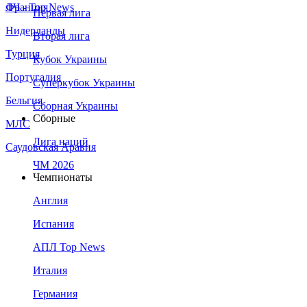
Франция
ЛЧ - Top News
Первая лига
Нидерланды
Вторая лига
Турция
Кубок Украины
Португалия
Суперкубок Украины
Бельгия
Сборная Украины
Сборные
МЛС
Лига наций
Саудовская Аравия
ЧМ 2026
Чемпионаты
Англия
Испания
АПЛ Top News
Италия
Германия