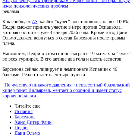
Араухо вернулся к тренировкам с Барселоной – он брал паузу
из-за психологических проблем
реклама
Как сообщает
AS
, хавбек "кулес" восстановился на все 100%.
Педри сможет принять участие в игре против Эспаньола,
которая состоится уже 3 января 2026 года. Кроме того, Дани
Ольмо должен вернуться в состав Барселоны после травмы
плеча.
Напомним, Педри в этом сезоне сыграл в 19 матчах за "кулес"
во всех турнирах. В его активе два гола и шесть ассистов.
Барселона сейчас лидирует в чемпионате Испании с 46
баллами. Реал отстает на четыре пункта.
"Не чувствую никакого давления": неизвестный бразильский
кипер тянет Вильяреал, мечтает о сборной и имеет статус
короля пенальти
Читайте еще
:
Испания
Барселона
Ханс-Дитер Флик
Педри
Дани Ольмо