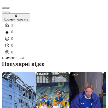
0
Комментировать
️👍
1
️🔥
0
️😄
0
️😢
0
️🤬
0
комментарии