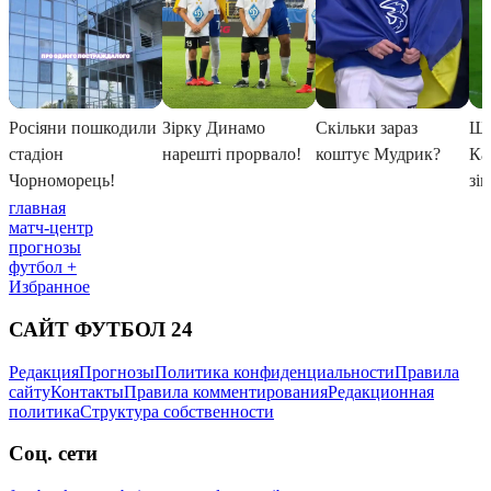
главная
матч-центр
прогнозы
футбол +
Избранное
САЙТ ФУТБОЛ 24
Редакция
Прогнозы
Политика конфиденциальности
Правила
сайту
Контакты
Правила комментирования
Редакционная
политика
Структура собственности
Соц. сети