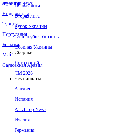
Франция
ЛЧ - Top News
Первая лига
Нидерланды
Вторая лига
Турция
Кубок Украины
Португалия
Суперкубок Украины
Бельгия
Сборная Украины
Сборные
МЛС
Лига наций
Саудовская Аравия
ЧМ 2026
Чемпионаты
Англия
Испания
АПЛ Top News
Италия
Германия