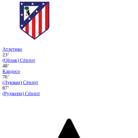
Атлетико
23’
(Облак)
Сёрлот
48’
Кардосо
76’
(Лукман)
Сёрлот
87’
(Руджери)
Сёрлот