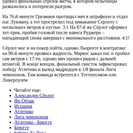
удивил финальный отрезок матча, в котором бельгийцы
развалились и потерпели разгром.
На 76-й минуте Гризманн протащил мяч в штрафную и отдал
пас Лукману, а тот прострелил под замыкание Серлоту с
нескольких метров в пустые. 3:1 На 87-й же Сёрлот оформил
хет-трик, пробив головой после навеса Руджери –
нападающий снова завершал с минимального расстояния. 4:1!
Сёрлот мог и на покер пойти, однако Льоренте в контратаке
на 90-й минуте проявил жадность. Маркос зажал пас и пробил
сам метров с 17-ти, однако мяч прошел рядом с дальней
штангой. В конце концов, финальный свисток зафиксировал
победу Атлетико и выход мадридцев в 1/8 финала Лиги
чемпионов. Там команда встретится с Тоттенхэмом или
Ливерпулем.
Читайте еще
:
Александер Сёрлот
Ян Облак
Испания
Атлетико
Лига чемпионов
Атлетико - Брюгге
Брюгге
betking Ла Лига