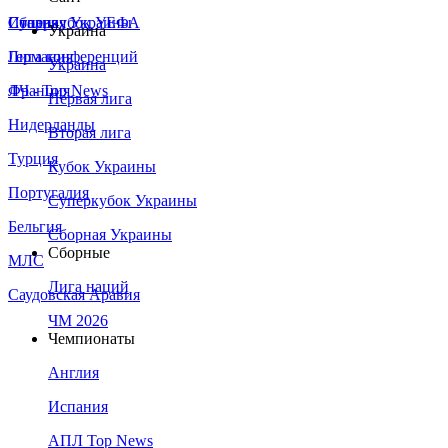
Сборная Украины
Италия
Суперкубок УЕФА
Украина
Германия
Лига конференций
Украина
Франция
ЛЧ - Top News
Первая лига
Нидерланды
Вторая лига
Турция
Кубок Украины
Португалия
Суперкубок Украины
Бельгия
Сборная Украины
Сборные
МЛС
Лига наций
Саудовская Аравия
ЧМ 2026
Чемпионаты
Англия
Испания
АПЛ Top News