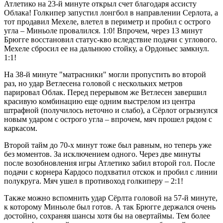
Атлетико на 23-й минуте открыл счет благодаря ассисту
Облака! Голкипер запустил лонгбол в направлении Серлота, а
тот продавил Мехеле, влетел в периметр и пробил с острого
угла – Миньоле провалился. 1:0! Впрочем, через 13 минут
Брюгге восстановил статус-кво вследствие подачи с углового.
Мехеле сбросил ее на дальнюю стойку, а Ордоньес замкнул.
1:1!
На 38-й минуте "матрасники" могли пропустить во второй
раз, но удар Ветлесена головой с нескольких метров
парировал Облак. Перед перерывом же Ветлесен завершил
красивую комбинацию еще одним выстрелом из центра
штрафной (получилось неточно и слабо), а Сёрлот огрызнулся
новым ударом с острого угла – впрочем, мяч прошел рядом с
каркасом.
Второй тайм до 70-х минут тоже был равным, но теперь уже
без моментов. За исключением одного. Через две минуты
после возобновления игры Атлетико забил второй гол. После
подачи с корнера Кардосо подхватил отскок и пробил с линии
полукруга. Мяч ушел в противоход голкиперу – 2:1!
Также можно вспомнить удар Сёрлта головой на 57-й минуте,
к которому Миньоле был готов. А так Брюгге держался очень
достойно, сохраняя шансы хотя бы на овертаймы. Тем более