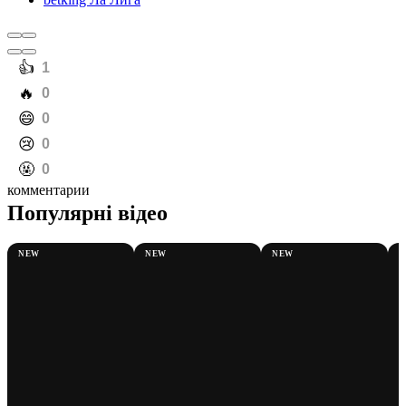
️👍
1
️🔥
0
️😄
0
️😢
0
️🤬
0
комментарии