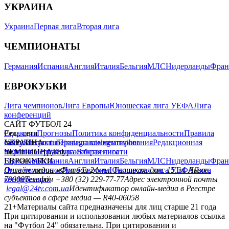
УКРАИНА
Украина
Первая лига
Вторая лига
ЧЕМПИОНАТЫ
Германия
Испания
Англия
Италия
Бельгия
МЛС
Нидерланды
Фран
ЕВРОКУБКИ
Лига чемпионов
Лига Европы
Юношеская лига УЕФА
Лига
конференций
САЙТ ФУТБОЛ 24
Редакция
Соц. сети
Прогнозы
Политика конфиденциальности
Правила
сайту
facebook
УКРАИНА
Контакты
x
youtube
Правила комментирования
instagram
telegram
viber
Редакционная
политика
Украина
ЧЕМПИОНАТЫ
Первая лига
Структура собственности
Вторая лига
Германия
ЕВРОКУБКИ
Испания
Англия
Италия
Бельгия
МЛС
Нидерланды
Фран
Лига чемпионов
Онлайн-медиа «Футбол 24»
Лига Европы
пл. Галицкая, дом. 15, м. Львов,
Юношеская лига УЕФА
Лига
конференций
79008
Телефон +380 (32) 229-77-77
Адрес электронной почты
legal@24tv.com.ua
Идентификатор онлайн-медиа в Реестре
субъектов в сфере медиа — R40-06058
21+
Материалы сайта предназначены для лиц старше 21 года
При цитировании и использовании любых материалов ссылка
на "Футбол 24" обязательна. При цитировании и