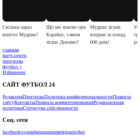
главная
матч-центр
прогнозы
футбол +
Избранное
САЙТ ФУТБОЛ 24
Редакция
Прогнозы
Политика конфиденциальности
Правила
сайту
Контакты
Правила комментирования
Редакционная
политика
Структура собственности
Соц. сети
facebook
x
youtube
instagram
telegram
viber