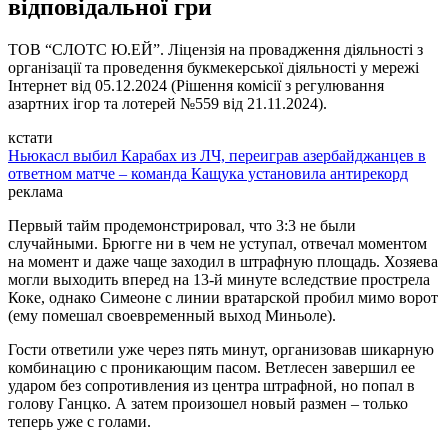
відповідальної гри
ТОВ “СЛОТС Ю.ЕЙ”. Ліцензія на провадження діяльності з
організації та проведення букмекерської діяльності у мережі
Інтернет від 05.12.2024 (Рішення комісії з регулювання
азартних ігор та лотерей №559 від 21.11.2024).
кстати
Ньюкасл выбил Карабах из ЛЧ, переиграв азербайджанцев в
ответном матче – команда Кащука установила антирекорд
реклама
Первый тайм продемонстрировал, что 3:3 не были
случайными. Брюгге ни в чем не уступал, отвечал моментом
на момент и даже чаще заходил в штрафную площадь. Хозяева
могли выходить вперед на 13-й минуте вследствие прострела
Коке, однако Симеоне с линии вратарской пробил мимо ворот
(ему помешал своевременный выход Миньоле).
Гости ответили уже через пять минут, организовав шикарную
комбинацию с проникающим пасом. Ветлесен завершил ее
ударом без сопротивления из центра штрафной, но попал в
голову Ганцко. А затем произошел новый размен – только
теперь уже с голами.