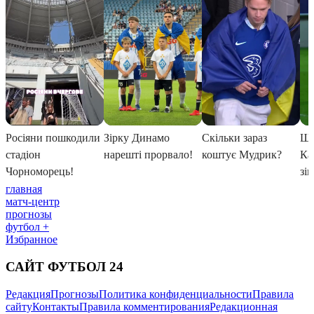
главная
матч-центр
прогнозы
футбол +
Избранное
САЙТ ФУТБОЛ 24
Редакция
Прогнозы
Политика конфиденциальности
Правила
сайту
Контакты
Правила комментирования
Редакционная