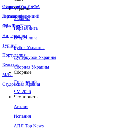
Сборная Украины
Италия
Суперкубок УЕФА
Украина
Германия
Лига конференций
Украина
Франция
ЛЧ - Top News
Первая лига
Нидерланды
Вторая лига
Турция
Кубок Украины
Португалия
Суперкубок Украины
Бельгия
Сборная Украины
Сборные
МЛС
Лига наций
Саудовская Аравия
ЧМ 2026
Чемпионаты
Англия
Испания
АПЛ Top News