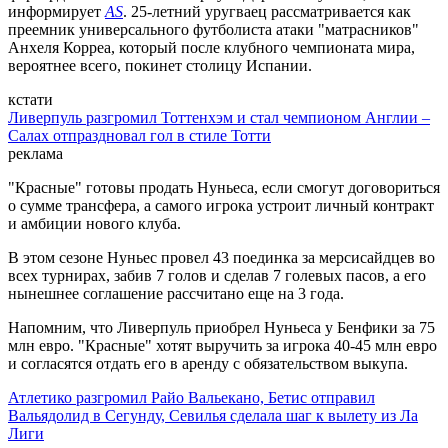
информирует
AS
. 25-летний уругваец рассматривается как
преемник универсального футболиста атаки "матрасников"
Анхеля Корреа, который после клубного чемпионата мира,
вероятнее всего, покинет столицу Испании.
кстати
Ливерпуль разгромил Тоттенхэм и стал чемпионом Англии –
Салах отпраздновал гол в стиле Тотти
реклама
"Красные" готовы продать Нуньеса, если смогут договориться
о сумме трансфера, а самого игрока устроит личный контракт
и амбиции нового клуба.
В этом сезоне Нуньес провел 43 поединка за мерсисайдцев во
всех турнирах, забив 7 голов и сделав 7 голевых пасов, а его
нынешнее соглашение рассчитано еще на 3 года.
Напомним, что Ливерпуль приобрел Нуньеса у Бенфики за 75
млн евро. "Красные" хотят выручить за игрока 40-45 млн евро
и согласятся отдать его в аренду с обязательством выкупа.
Атлетико разгромил Райо Вальекано, Бетис отправил
Вальядолид в Сегунду, Севилья сделала шаг к вылету из Ла
Лиги