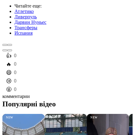
Читайте еще
:
Атлетико
Ливерпуль
Дарвин Нуньес
Трансферы
Испания
️👍
0
️🔥
0
️😄
0
️😢
0
️🤬
0
комментарии