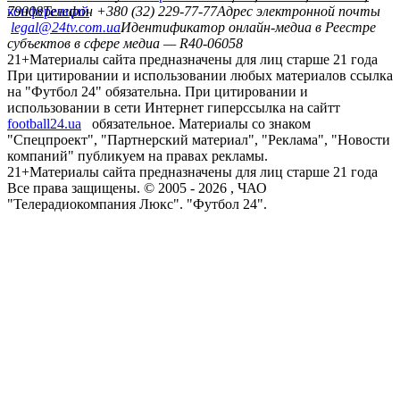
конференций
79008
Телефон +380 (32) 229-77-77
Адрес электронной почты
legal@24tv.com.ua
Идентификатор онлайн-медиа в Реестре
субъектов в сфере медиа — R40-06058
21+
Материалы сайта предназначены для лиц старше 21 года
При цитировании и использовании любых материалов ссылка
на "Футбол 24" обязательна. При цитировании и
использовании в сети Интернет гиперссылка на сайтт
football24.ua
обязательное. Материалы со знаком
"Спецпроект", "Партнерский материал", "Реклама", "Новости
компаний" публикуем на правах рекламы.
21+
Материалы сайта предназначены для лиц старше 21 года
Все права защищены. © 2005 -
2026
, ЧАО
"Телерадиокомпания Люкс". "Футбол 24".