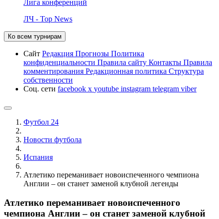
Лига конференций
ЛЧ - Top News
Ко всем турнирам
Сайт
Редакция
Прогнозы
Политика
конфиденциальности
Правила сайту
Контакты
Правила
комментирования
Редакционная политика
Структура
собственности
Соц. сети
facebook
x
youtube
instagram
telegram
viber
Футбол 24
Новости футбола
Испания
Атлетико переманивает новоиспеченного чемпиона
Англии – он станет заменой клубной легенды
Атлетико переманивает новоиспеченного
чемпиона Англии – он станет заменой клубной