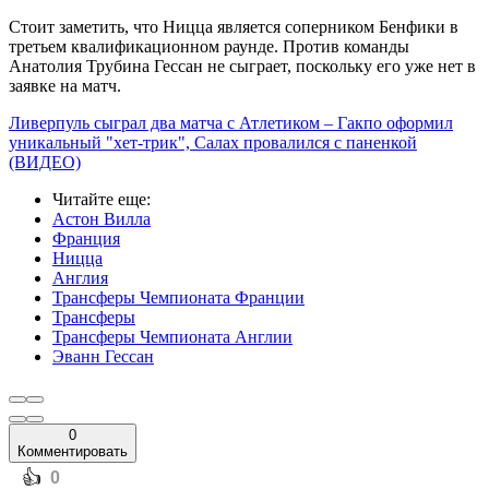
Стоит заметить, что Ницца является соперником Бенфики в
третьем квалификационном раунде. Против команды
Анатолия Трубина Гессан не сыграет, поскольку его уже нет в
заявке на матч.
Ливерпуль сыграл два матча с Атлетиком – Гакпо оформил
уникальный "хет-трик", Салах провалился с паненкой
(ВИДЕО)
Читайте еще
:
Астон Вилла
Франция
Ницца
Англия
Трансферы Чемпионата Франции
Трансферы
Трансферы Чемпионата Англии
Эванн Гессан
0
Комментировать
️👍
0