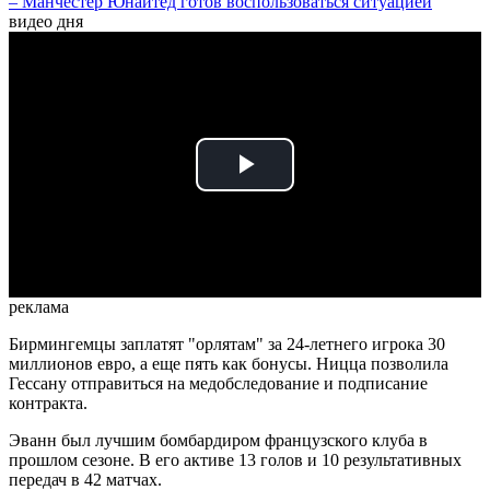
– Манчестер Юнайтед готов воспользоваться ситуацией
видео дня
Play
Video
реклама
Бирмингемцы заплатят "орлятам" за 24-летнего игрока 30
миллионов евро, а еще пять как бонусы. Ницца позволила
Гессану отправиться на медобследование и подписание
контракта.
Эванн был лучшим бомбардиром французского клуба в
прошлом сезоне. В его активе 13 голов и 10 результативных
передач в 42 матчах.