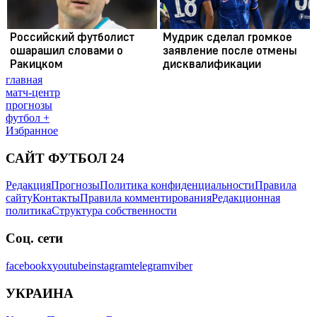
главная
матч-центр
прогнозы
футбол +
Избранное
САЙТ ФУТБОЛ 24
Редакция
Прогнозы
Политика конфиденциальности
Правила
сайту
Контакты
Правила комментирования
Редакционная
политика
Структура собственности
Соц. сети
facebook
x
youtube
instagram
telegram
viber
УКРАИНА