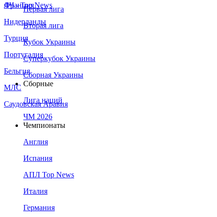
Франция
ЛЧ - Top News
Первая лига
Нидерланды
Вторая лига
Турция
Кубок Украины
Португалия
Суперкубок Украины
Бельгия
Сборная Украины
Сборные
МЛС
Лига наций
Саудовская Аравия
ЧМ 2026
Чемпионаты
Англия
Испания
АПЛ Top News
Италия
Германия