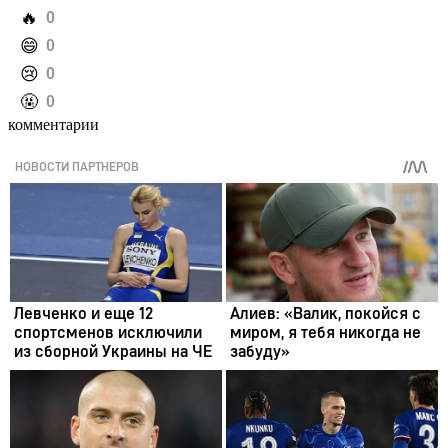
️🔥
0
️😄
0
️😢
0
️🤬
0
комментарии