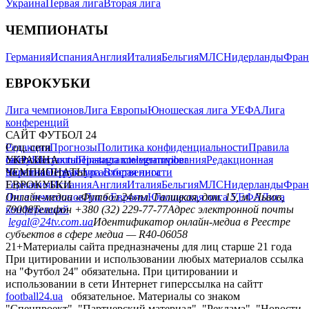
Украина
Первая лига
Вторая лига
ЧЕМПИОНАТЫ
Германия
Испания
Англия
Италия
Бельгия
МЛС
Нидерланды
Фран
ЕВРОКУБКИ
Лига чемпионов
Лига Европы
Юношеская лига УЕФА
Лига
конференций
САЙТ ФУТБОЛ 24
Редакция
Соц. сети
Прогнозы
Политика конфиденциальности
Правила
сайту
facebook
УКРАИНА
Контакты
x
youtube
Правила комментирования
instagram
telegram
viber
Редакционная
политика
Украина
ЧЕМПИОНАТЫ
Первая лига
Структура собственности
Вторая лига
Германия
ЕВРОКУБКИ
Испания
Англия
Италия
Бельгия
МЛС
Нидерланды
Фран
Лига чемпионов
Онлайн-медиа «Футбол 24»
Лига Европы
пл. Галицкая, дом. 15, м. Львов,
Юношеская лига УЕФА
Лига
конференций
79008
Телефон +380 (32) 229-77-77
Адрес электронной почты
legal@24tv.com.ua
Идентификатор онлайн-медиа в Реестре
субъектов в сфере медиа — R40-06058
21+
Материалы сайта предназначены для лиц старше 21 года
При цитировании и использовании любых материалов ссылка
на "Футбол 24" обязательна. При цитировании и
использовании в сети Интернет гиперссылка на сайтт
football24.ua
обязательное. Материалы со знаком
"Спецпроект", "Партнерский материал", "Реклама", "Новости