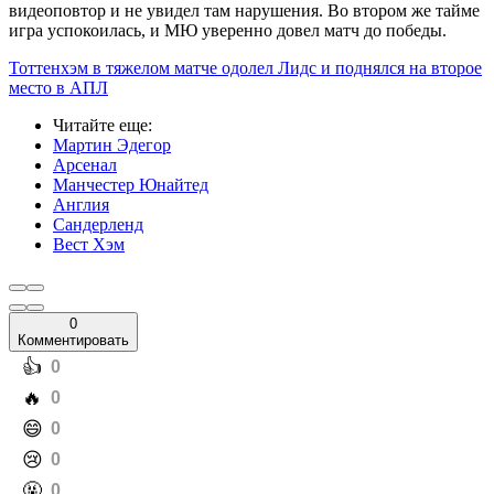
видеоповтор и не увидел там нарушения. Во втором же тайме
игра успокоилась, и МЮ уверенно довел матч до победы.
Тоттенхэм в тяжелом матче одолел Лидс и поднялся на второе
место в АПЛ
Читайте еще
:
Мартин Эдегор
Арсенал
Манчестер Юнайтед
Англия
Сандерленд
Вест Хэм
0
Комментировать
️👍
0
️🔥
0
️😄
0
️😢
0
️🤬
0