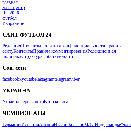
главная
матч-центр
ЧС 2026
футбол +
Избранное
САЙТ ФУТБОЛ 24
Редакция
Прогнозы
Политика конфиденциальности
Правила
сайту
Контакты
Правила комментирования
Редакционная
политика
Структура собственности
Соц. сети
facebook
x
youtube
instagram
telegram
viber
УКРАИНА
Украина
Первая лига
Вторая лига
ЧЕМПИОНАТЫ
Германия
Испания
Англия
Италия
Бельгия
МЛС
Нидерланды
Фран