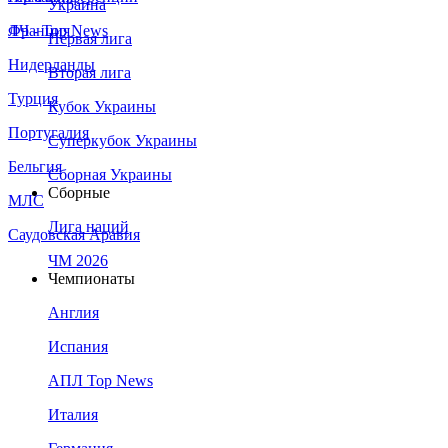
Украина
Франция
ЛЧ - Top News
Первая лига
Нидерланды
Вторая лига
Турция
Кубок Украины
Португалия
Суперкубок Украины
Бельгия
Сборная Украины
Сборные
МЛС
Лига наций
Саудовская Аравия
ЧМ 2026
Чемпионаты
Англия
Испания
АПЛ Top News
Италия