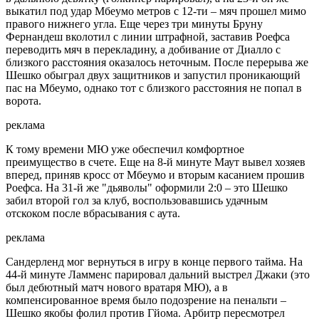
выкатил под удар Мбеумо метров с 12-ти – мяч прошел мимо
правого нижнего угла. Еще через три минуты Бруну
Фернандеш вколотил с линии штрафной, заставив Роефса
переводить мяч в перекладину, а добивание от Диалло с
близкого расстояния оказалось неточным. После перерыва же
Шешко обыграл двух защитников и запустил проникающий
пас на Мбеумо, однако тот с близкого расстояния не попал в
ворота.
реклама
К тому времени МЮ уже обеспечил комфортное
преимущество в счете. Еще на 8-й минуте Маут вывел хозяев
вперед, приняв кросс от Мбеумо и вторым касанием прошив
Роефса. На 31-й же "дьяволы" оформили 2:0 – это Шешко
забил второй гол за клуб, воспользовавшись удачным
отскоком после вбрасывания с аута.
реклама
Сандерленд мог вернуться в игру в конце первого тайма. На
44-й минуте Ламменс парировал дальний выстрел Джаки (это
был дебютный матч нового вратаря МЮ), а в
компенсированное время было подозрение на пенальти –
Шешко якобы фолил против Гйома. Арбитр пересмотрел