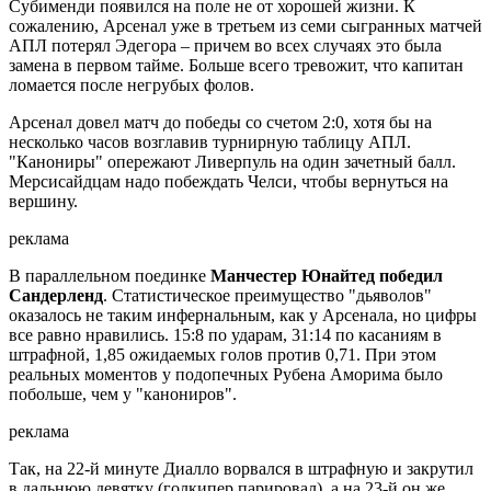
Субименди появился на поле не от хорошей жизни. К
сожалению, Арсенал уже в третьем из семи сыгранных матчей
АПЛ потерял Эдегора – причем во всех случаях это была
замена в первом тайме. Больше всего тревожит, что капитан
ломается после негрубых фолов.
Арсенал довел матч до победы со счетом 2:0, хотя бы на
несколько часов возглавив турнирную таблицу АПЛ.
"Канониры" опережают Ливерпуль на один зачетный балл.
Мерсисайдцам надо побеждать Челси, чтобы вернуться на
вершину.
реклама
В параллельном поединке
Манчестер Юнайтед победил
Сандерленд
. Статистическое преимущество "дьяволов"
оказалось не таким инфернальным, как у Арсенала, но цифры
все равно нравились. 15:8 по ударам, 31:14 по касаниям в
штрафной, 1,85 ожидаемых голов против 0,71. При этом
реальных моментов у подопечных Рубена Аморима было
побольше, чем у "канониров".
реклама
Так, на 22-й минуте Диалло ворвался в штрафную и закрутил
в дальнюю девятку (голкипер парировал), а на 23-й он же