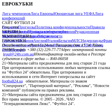
ЕВРОКУБКИ
Лига чемпионов
Лига Европы
Юношеская лига УЕФА
Лига
конференций
САЙТ ФУТБОЛ 24
Редакция
Соц. сети
Прогнозы
Политика конфиденциальности
Правила
сайту
facebook
УКРАИНА
Контакты
x
youtube
Правила комментирования
instagram
telegram
viber
Редакционная
политика
Украина
ЧЕМПИОНАТЫ
Первая лига
Структура собственности
Вторая лига
Германия
ЕВРОКУБКИ
Испания
Англия
Италия
Бельгия
МЛС
Нидерланды
Фран
Лига чемпионов
Онлайн-медиа «Футбол 24»
Лига Европы
пл. Галицкая, дом. 15, м. Львов,
Юношеская лига УЕФА
Лига
конференций
79008
Телефон +380 (32) 229-77-77
Адрес электронной почты
legal@24tv.com.ua
Идентификатор онлайн-медиа в Реестре
субъектов в сфере медиа — R40-06058
21+
Материалы сайта предназначены для лиц старше 21 года
При цитировании и использовании любых материалов ссылка
на "Футбол 24" обязательна. При цитировании и
использовании в сети Интернет гиперссылка на сайтт
football24.ua
обязательное. Материалы со знаком
"Спецпроект", "Партнерский материал", "Реклама", "Новости
компаний" публикуем на правах рекламы.
21+
Материалы сайта предназначены для лиц старше 21 года
Все права защищены. © 2005 -
2026
, ЧАО
"Телерадиокомпания Люкс". "Футбол 24".