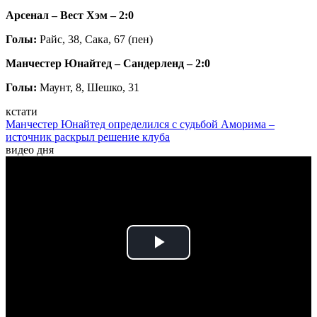
Арсенал – Вест Хэм – 2:0
Голы:
Райс, 38, Сака, 67 (пен)
Манчестер Юнайтед – Сандерленд – 2:0
Голы:
Маунт, 8, Шешко, 31
кстати
Манчестер Юнайтед определился с судьбой Аморима –
источник раскрыл решение клуба
видео дня
Play
Video