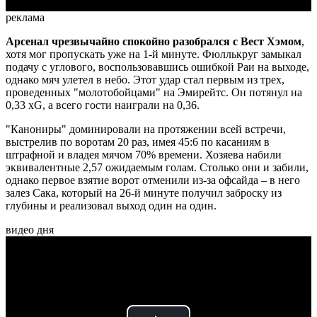
реклама
Арсенал чрезвычайно спокойно разобрался с Вест Хэмом
,
хотя мог пропускать уже на 1-й минуте. Фюллькруг замыкал
подачу с углового, воспользовавшись ошибкой Раи на выходе,
однако мяч улетел в небо. Этот удар стал первым из трех,
проведенных "молотобойцами" на Эмирейтс. Он потянул на
0,33 xG, а всего гости наиграли на 0,36.
"Канониры" доминировали на протяжении всей встречи,
выстрелив по воротам 20 раз, имея 45:6 по касаниям в
штрафной и владея мячом 70% времени. Хозяева набили
эквивалентные 2,57 ожидаемым голам. Столько они и забили,
однако первое взятие ворот отменили из-за офсайда – в него
залез Сака, который на 26-й минуте получил заброску из
глубины и реализовал выход один на один.
видео дня