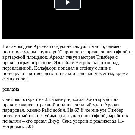
Play
Video
На самом деле Арсенал создал не так уж и много, однако
почти все удары "пушкарей" прошли из пределов штрафной и
вратарской площадок. Ареоля тянул выстрел Тимбера с
правого края штрафной, Эзе с 6-ти метров вколотил над
перекладиной, Калафьори попадал в стойку с линии
полукруга – вот все действительно голевые моменты, кроме
самих голов.
реклама
Счет был открыт на 38-й минуте, когда Эзе открылся на
правом фланге штрафной и нанес сильный удар. Ареоля
парировал, однако Райс добил. На 67-й же минуте Тимбер
получил заброс от Субименди и упал в штрафной, заработав
пенальти – его срезал Диуф. Сака уверенно реализовал 11-
метровый. 2:0!