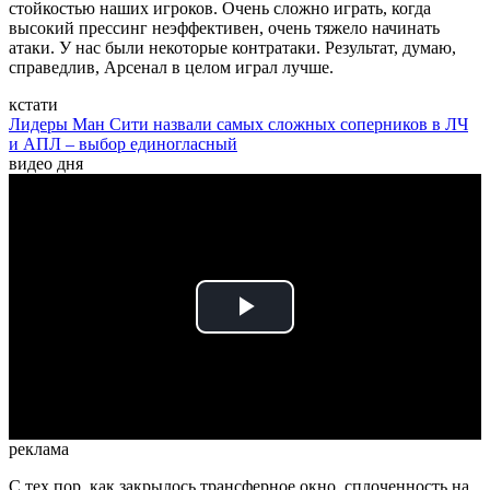
стойкостью наших игроков. Очень сложно играть, когда
высокий прессинг неэффективен, очень тяжело начинать
атаки. У нас были некоторые контратаки. Результат, думаю,
справедлив, Арсенал в целом играл лучше.
кстати
Лидеры Ман Сити назвали самых сложных соперников в ЛЧ
и АПЛ – выбор единогласный
видео дня
Play
Video
реклама
С тех пор, как закрылось трансферное окно, сплоченность на