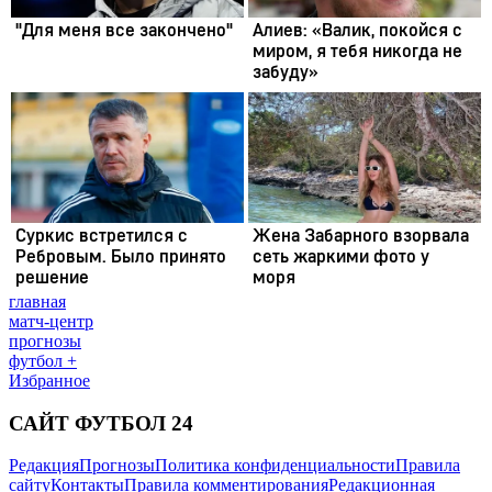
главная
матч-центр
прогнозы
футбол +
Избранное
САЙТ ФУТБОЛ 24
Редакция
Прогнозы
Политика конфиденциальности
Правила
сайту
Контакты
Правила комментирования
Редакционная