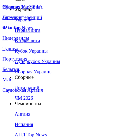
Сборная Украины
Италия
Суперкубок УЕФА
Украина
Германия
Лига конференций
Украина
Франция
ЛЧ - Top News
Первая лига
Нидерланды
Вторая лига
Турция
Кубок Украины
Португалия
Суперкубок Украины
Бельгия
Сборная Украины
Сборные
МЛС
Лига наций
Саудовская Аравия
ЧМ 2026
Чемпионаты
Англия
Испания
АПЛ Top News