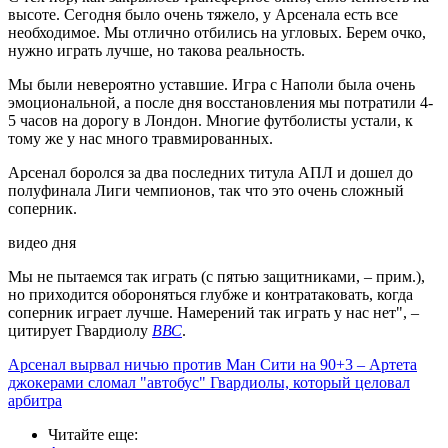
высоте. Сегодня было очень тяжело, у Арсенала есть все
необходимое. Мы отлично отбились на угловых. Берем очко,
нужно играть лучше, но такова реальность.
Мы были невероятно уставшие. Игра с Наполи была очень
эмоциональной, а после дня восстановления мы потратили 4-
5 часов на дорогу в Лондон. Многие футболисты устали, к
тому же у нас много травмированных.
Арсенал боролся за два последних титула АПЛ и дошел до
полуфинала Лиги чемпионов, так что это очень сложный
соперник.
видео дня
Мы не пытаемся так играть (с пятью защитниками, – прим.),
но приходится обороняться глубже и контратаковать, когда
соперник играет лучше. Намерений так играть у нас нет", –
цитирует Гвардиолу
ВВС
.
Арсенал вырвал ничью против Ман Сити на 90+3 – Артета
джокерами сломал "автобус" Гвардиолы, который целовал
арбитра
Читайте еще
: