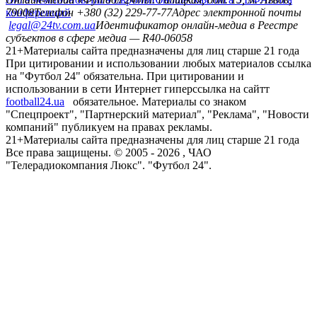
конференций
79008
Телефон +380 (32) 229-77-77
Адрес электронной почты
legal@24tv.com.ua
Идентификатор онлайн-медиа в Реестре
субъектов в сфере медиа — R40-06058
21+
Материалы сайта предназначены для лиц старше 21 года
При цитировании и использовании любых материалов ссылка
на "Футбол 24" обязательна. При цитировании и
использовании в сети Интернет гиперссылка на сайтт
football24.ua
обязательное. Материалы со знаком
"Спецпроект", "Партнерский материал", "Реклама", "Новости
компаний" публикуем на правах рекламы.
21+
Материалы сайта предназначены для лиц старше 21 года
Все права защищены. © 2005 -
2026
, ЧАО
"Телерадиокомпания Люкс". "Футбол 24".