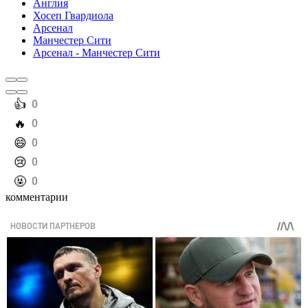
Англия
Хосеп Гвардиола
Арсенал
Манчестер Сити
Арсенал - Манчестер Сити
️👍
0
️🔥
0
️😄
0
️😢
0
️🤬
0
комментарии