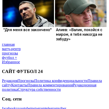
главная
матч-центр
прогнозы
футбол +
Избранное
САЙТ ФУТБОЛ 24
Редакция
Прогнозы
Политика конфиденциальности
Правила
сайту
Контакты
Правила комментирования
Редакционная
политика
Структура собственности
Соц. сети
facebook
x
youtube
instagram
telegram
viber