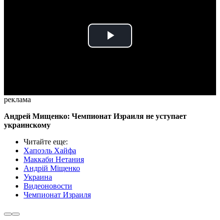
Play
Video
реклама
Андрей Мищенко: Чемпионат Израиля не уступает
украинскому
Читайте еще
:
Хапоэль Хайфа
Маккаби Нетания
Андрій Міщенко
Украина
Видеоновости
Чемпионат Израиля