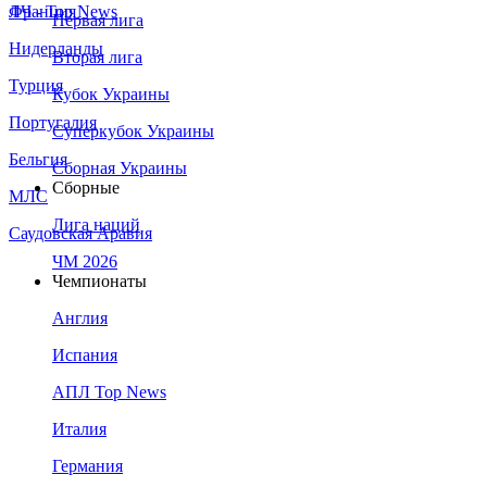
Франция
ЛЧ - Top News
Первая лига
Нидерланды
Вторая лига
Турция
Кубок Украины
Португалия
Суперкубок Украины
Бельгия
Сборная Украины
Сборные
МЛС
Лига наций
Саудовская Аравия
ЧМ 2026
Чемпионаты
Англия
Испания
АПЛ Top News
Италия
Германия