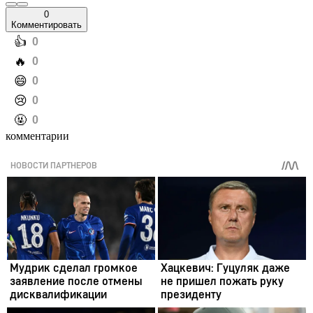
0
Комментировать
️👍
0
️🔥
0
️😄
0
️😢
0
️🤬
0
комментарии