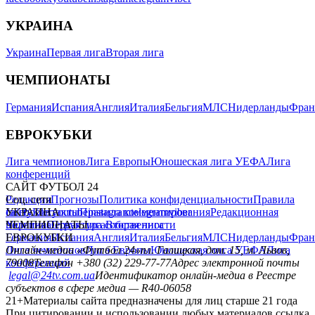
УКРАИНА
Украина
Первая лига
Вторая лига
ЧЕМПИОНАТЫ
Германия
Испания
Англия
Италия
Бельгия
МЛС
Нидерланды
Фран
ЕВРОКУБКИ
Лига чемпионов
Лига Европы
Юношеская лига УЕФА
Лига
конференций
САЙТ ФУТБОЛ 24
Редакция
Соц. сети
Прогнозы
Политика конфиденциальности
Правила
сайту
facebook
УКРАИНА
Контакты
x
youtube
Правила комментирования
instagram
telegram
viber
Редакционная
политика
Украина
ЧЕМПИОНАТЫ
Первая лига
Структура собственности
Вторая лига
Германия
ЕВРОКУБКИ
Испания
Англия
Италия
Бельгия
МЛС
Нидерланды
Фран
Лига чемпионов
Онлайн-медиа «Футбол 24»
Лига Европы
пл. Галицкая, дом. 15, м. Львов,
Юношеская лига УЕФА
Лига
конференций
79008
Телефон +380 (32) 229-77-77
Адрес электронной почты
legal@24tv.com.ua
Идентификатор онлайн-медиа в Реестре
субъектов в сфере медиа — R40-06058
21+
Материалы сайта предназначены для лиц старше 21 года
При цитировании и использовании любых материалов ссылка