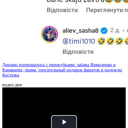
Динамо попрощалось с еврокубками: забава Ярмоленко и
Караваева, драма, трогательный подарок фанатов и надежды
Костюка
видео дня