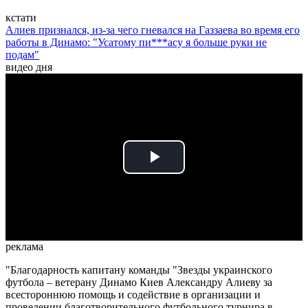
кстати
Алиев признался, из-за чего гневался на Газзаева во время его
работы в Динамо: "Усатому пи***асу я больше руки не
подам"
видео дня
Play
Video
реклама
"Благодарность капитану команды "Звезды украинского
футбола – ветерану Динамо Киев Александру Алиеву за
всестороннюю помощь и содействие в организации и
проведении благотворительного футбольного турнира в