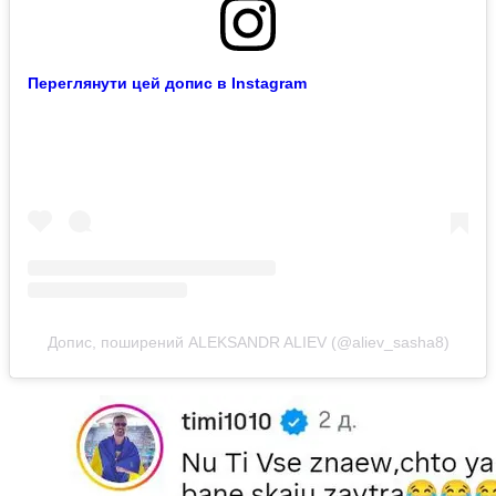
Переглянути цей допис в Instagram
Допис, поширений ALEKSANDR ALIEV (@aliev_sasha8)