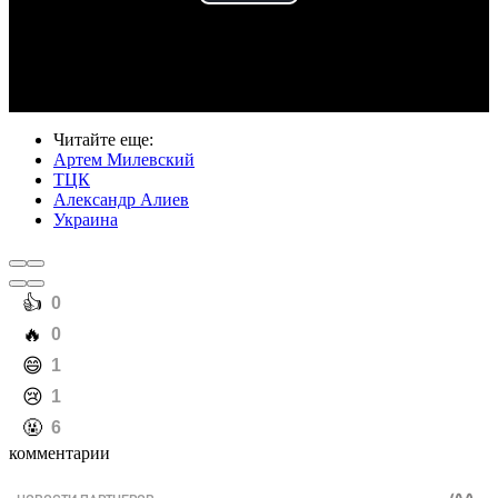
Play
Video
Читайте еще
:
Артем Милевский
ТЦК
Александр Алиев
Украина
️👍
0
️🔥
0
️😄
1
️😢
1
️🤬
6
комментарии