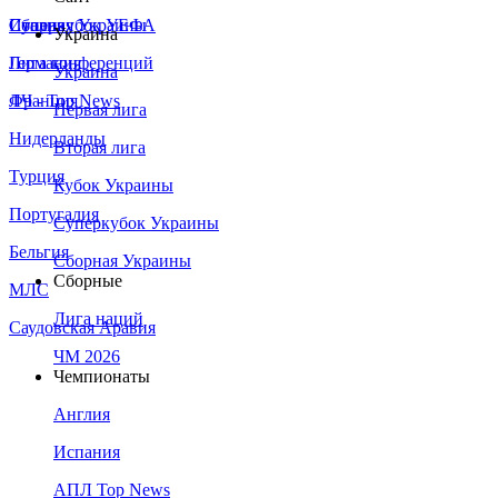
Сборная Украины
Италия
Суперкубок УЕФА
Украина
Германия
Лига конференций
Украина
Франция
ЛЧ - Top News
Первая лига
Нидерланды
Вторая лига
Турция
Кубок Украины
Португалия
Суперкубок Украины
Бельгия
Сборная Украины
Сборные
МЛС
Лига наций
Саудовская Аравия
ЧМ 2026
Чемпионаты
Англия
Испания
АПЛ Top News