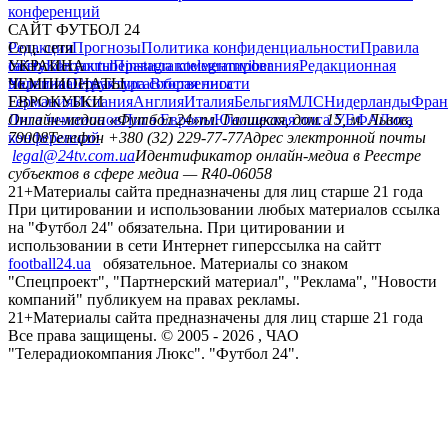
конференций
САЙТ ФУТБОЛ 24
Редакция
Соц. сети
Прогнозы
Политика конфиденциальности
Правила
сайту
facebook
УКРАИНА
Контакты
x
youtube
Правила комментирования
instagram
telegram
viber
Редакционная
политика
Украина
ЧЕМПИОНАТЫ
Первая лига
Структура собственности
Вторая лига
Германия
ЕВРОКУБКИ
Испания
Англия
Италия
Бельгия
МЛС
Нидерланды
Фран
Лига чемпионов
Онлайн-медиа «Футбол 24»
Лига Европы
пл. Галицкая, дом. 15, м. Львов,
Юношеская лига УЕФА
Лига
конференций
79008
Телефон +380 (32) 229-77-77
Адрес электронной почты
legal@24tv.com.ua
Идентификатор онлайн-медиа в Реестре
субъектов в сфере медиа — R40-06058
21+
Материалы сайта предназначены для лиц старше 21 года
При цитировании и использовании любых материалов ссылка
на "Футбол 24" обязательна. При цитировании и
использовании в сети Интернет гиперссылка на сайтт
football24.ua
обязательное. Материалы со знаком
"Спецпроект", "Партнерский материал", "Реклама", "Новости
компаний" публикуем на правах рекламы.
21+
Материалы сайта предназначены для лиц старше 21 года
Все права защищены. © 2005 -
2026
, ЧАО
"Телерадиокомпания Люкс". "Футбол 24".