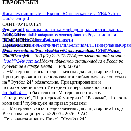
ЕВРОКУБКИ
Лига чемпионов
Лига Европы
Юношеская лига УЕФА
Лига
конференций
САЙТ ФУТБОЛ 24
Редакция
Соц. сети
Прогнозы
Политика конфиденциальности
Правила
сайту
facebook
УКРАИНА
Контакты
x
youtube
Правила комментирования
instagram
telegram
viber
Редакционная
политика
Украина
ЧЕМПИОНАТЫ
Первая лига
Структура собственности
Вторая лига
Германия
ЕВРОКУБКИ
Испания
Англия
Италия
Бельгия
МЛС
Нидерланды
Фран
Лига чемпионов
Онлайн-медиа «Футбол 24»
Лига Европы
пл. Галицкая, дом. 15, м. Львов,
Юношеская лига УЕФА
Лига
конференций
79008
Телефон +380 (32) 229-77-77
Адрес электронной почты
legal@24tv.com.ua
Идентификатор онлайн-медиа в Реестре
субъектов в сфере медиа — R40-06058
21+
Материалы сайта предназначены для лиц старше 21 года
При цитировании и использовании любых материалов ссылка
на "Футбол 24" обязательна. При цитировании и
использовании в сети Интернет гиперссылка на сайтт
football24.ua
обязательное. Материалы со знаком
"Спецпроект", "Партнерский материал", "Реклама", "Новости
компаний" публикуем на правах рекламы.
21+
Материалы сайта предназначены для лиц старше 21 года
Все права защищены. © 2005 -
2026
, ЧАО
"Телерадиокомпания Люкс". "Футбол 24".