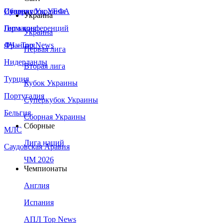
Сборная Украины
Италия
Суперкубок УЕФА
Украина
Германия
Лига конференций
Украина
Франция
ЛЧ - Top News
Первая лига
Нидерланды
Вторая лига
Турция
Кубок Украины
Португалия
Суперкубок Украины
Бельгия
Сборная Украины
Сборные
МЛС
Лига наций
Саудовская Аравия
ЧМ 2026
Чемпионаты
Англия
Испания
АПЛ Top News