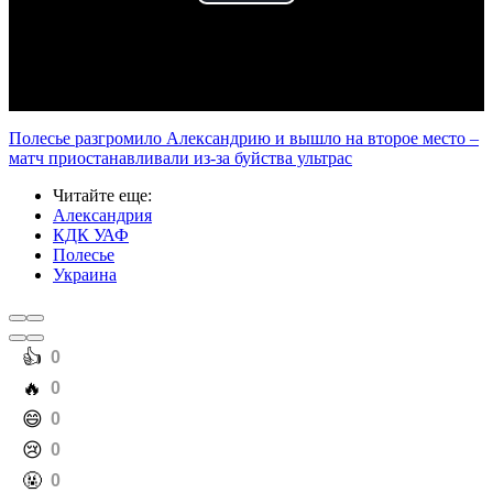
Play
Video
Полесье разгромило Александрию и вышло на второе место –
матч приостанавливали из-за буйства ультрас
Читайте еще
:
Александрия
КДК УАФ
Полесье
Украина
️👍
0
️🔥
0
️😄
0
️😢
0
️🤬
0