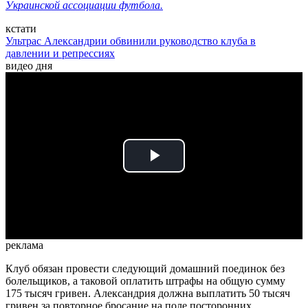
Украинской ассоциации футбола.
кстати
Ультрас Александрии обвинили руководство клуба в
давлении и репрессиях
видео дня
Play
Video
реклама
Клуб обязан провести следующий домашний поединок без
болельщиков, а таковой оплатить штрафы на общую сумму
175 тысяч гривен. Александрия должна выплатить 50 тысяч
гривен за повторное бросание на поле посторонних