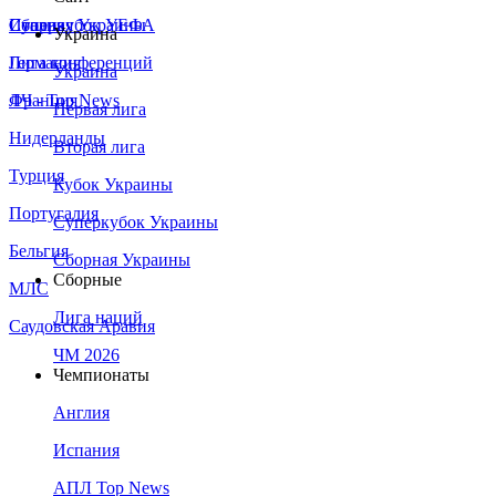
Сборная Украины
Италия
Суперкубок УЕФА
Украина
Германия
Лига конференций
Украина
Франция
ЛЧ - Top News
Первая лига
Нидерланды
Вторая лига
Турция
Кубок Украины
Португалия
Суперкубок Украины
Бельгия
Сборная Украины
Сборные
МЛС
Лига наций
Саудовская Аравия
ЧМ 2026
Чемпионаты
Англия
Испания
АПЛ Top News